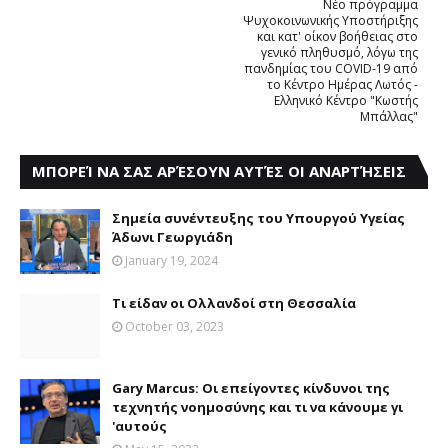
Νέο πρόγραμμα
Ψυχοκοινωνικής Υποστήριξης
και κατ' οίκον βοήθειας στο
γενικό πληθυσμό, λόγω της
πανδημίας του COVID-19 από
το Κέντρο Ημέρας Λωτός -
Ελληνικό Κέντρο "Κωστής
Μπάλλας"
ΜΠΟΡΕΊ ΝΑ ΣΑΣ ΑΡΈΣΟΥΝ ΑΥΤΈΣ ΟΙ ΑΝΑΡΤΉΣΕΙΣ
Σημεία συνέντευξης του Υπουργού Υγείας
Άδωνι Γεωργιάδη
January 19, 2024
Τι είδαν οι Ολλανδοί στη Θεσσαλία
October 03, 2023
Gary Marcus: Οι επείγοντες κίνδυνοι της
τεχνητής νοημοσύνης και τι να κάνουμε γι
'αυτούς