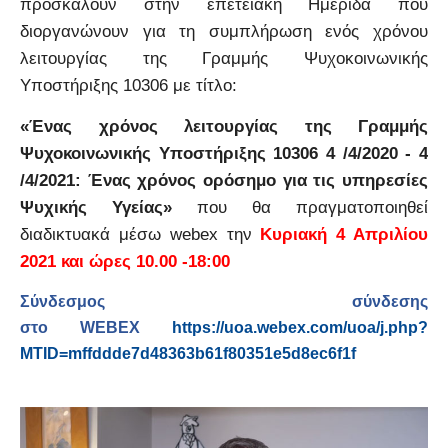
προσκαλούν στην επετειακή Ημερίδα που
διοργανώνουν για τη συμπλήρωση ενός χρόνου
λειτουργίας της Γραμμής Ψυχοκοινωνικής
Υποστήριξης 10306 με τίτλο:
«Ένας χρόνος λειτουργίας της Γραμμής
Ψυχοκοινωνικής Υποστήριξης 10306 4 /4/2020 - 4
/4/2021: Ένας χρόνος ορόσημο για τις υπηρεσίες
Ψυχικής Υγείας»
που θα πραγματοποιηθεί
διαδικτυακά μέσω webex την
Κυριακή 4 Απριλίου
2021 και ώρες 10.00 -18:00
Σύνδεσμος σύνδεσης
στο
WEBEX
https
://
uoa
.
webex
.
com
/
uoa
/
j
.
php
?
MTID
=
mffddde
7
d
48363
b
61
f
80351
e
5
d
8
ec
6
f
1
f