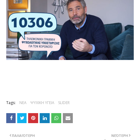
Tags:
ΝΕΑ
ΨΥΧΙΚΗ ΥΓΕΙΑ
SLIDER
ΠΑΛΑΙΌΤΕΡΗ
ΝΕΌΤΕΡΗ