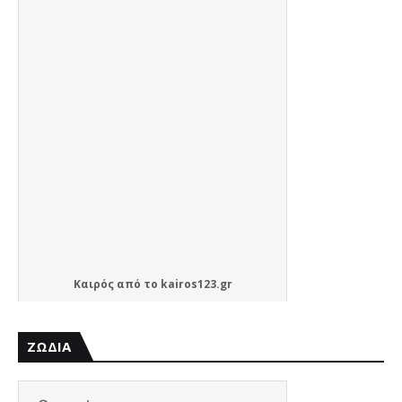
Καιρός
από το
kairos123.gr
ΖΩΔΙΑ