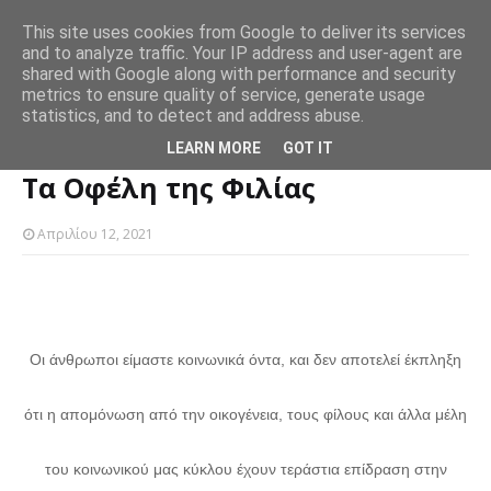
This site uses cookies from Google to deliver its services
and to analyze traffic. Your IP address and user-agent are
Μήπως είναι ψυχοπαθής; 5 σημάδια ότι ο σύντροφός σας
Η “
shared with Google along with performance and security
SLIDER
υγείας
βρίσκεται στο όριο
ασ
metrics to ensure quality of service, generate usage
statistics, and to detect and address abuse.
Αρχική σελίδα
SLIDER
Τα Οφέλη της Φιλίας
LEARN MORE
GOT IT
Τα Οφέλη της Φιλίας
Απριλίου 12, 2021
Οι άνθρωποι είμαστε κοινωνικά όντα, και δεν αποτελεί έκπληξη
ότι η απομόνωση από την οικογένεια, τους φίλους και άλλα μέλη
του κοινωνικού μας κύκλου έχουν τεράστια επίδραση στην