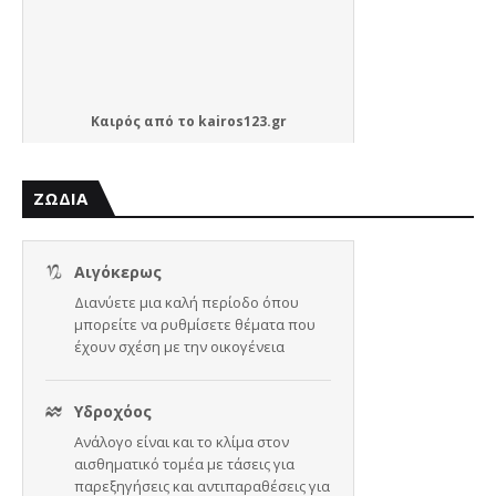
Καιρός
από το
kairos123.gr
ΖΩΔΙΑ