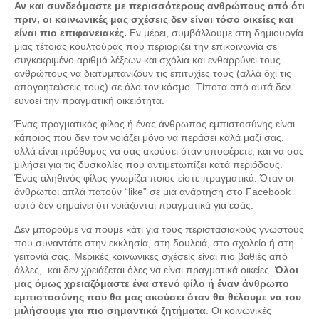
Αν και συνδεόμαστε με περισσότερους ανθρώπους από ότι
πριν, οι κοινωνικές μας σχέσεις δεν είναι τόσο οικείες και
είναι πιο επιφανειακές.
Εν μέρει, συμβάλλουμε στη δημιουργία
μιας τέτοιας κουλτούρας που περιορίζει την επικοινωνία σε
συγκεκριμένο αριθμό λέξεων και σχόλια και ενθαρρύνει τους
ανθρώπους να διατυμπανίζουν τις επιτυχίες τους (αλλά όχι τις
απογοητεύσεις τους) σε όλο τον κόσμο. Τίποτα από αυτά δεν
ευνοεί την πραγματική οικειότητα.
Ένας πραγματικός φίλος ή ένας άνθρωπος εμπιστοσύνης είναι
κάποιος που δεν τον νοιάζει μόνο να περάσει καλά μαζί σας,
αλλά είναι πρόθυμος να σας ακούσει όταν υποφέρετε, και να σας
μιλήσει για τις δυσκολίες που αντιμετωπίζει κατά περιόδους.
Ένας αληθινός φίλος γνωρίζει ποιος είστε πραγματικά. Όταν οι
άνθρωποι απλά πατούν “like” σε μια ανάρτηση στο Facebook
αυτό δεν σημαίνει ότι νοιάζονται πραγματικά για εσάς.
Δεν μπορούμε να πούμε κάτι για τους περιστασιακούς γνωστούς
που συναντάτε στην εκκλησία, στη δουλειά, στο σχολείο ή στη
γειτονιά σας. Μερικές κοινωνικές σχέσεις είναι πιο βαθιές από
άλλες, και δεν χρειάζεται όλες να είναι πραγματικά οικείες.
Όλοι
μας όμως χρειαζόμαστε ένα στενό φίλο ή έναν άνθρωπο
εμπιστοσύνης που θα μας ακούσει όταν θα θέλουμε να του
μιλήσουμε για πιο σημαντικά ζητήματα
. Οι κοινωνικές