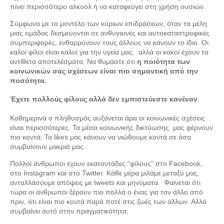
πίνει περισσότερο αλκοόλ ή να καταφεύγει στη χρήση ουσιών.
Σύμφωνα με το μοντέλο των κύριων επιδράσεων, όταν τα μέλη
μιας ομάδας δεσμεύονται σε ανθυγιεινές και αυτοκαταστροφικές
συμπεριφορές, ενθαρρύνουν τους άλλους να κάνουν το ίδιο. Οι
καλοί φίλοι είναι καλοί για την υγεία μας, αλλά οι κακοί έχουν τα
αντίθετα αποτελέσματα. Να θυμάστε ότι
η ποιότητα των
κοινωνικών σας σχέσεων είναι πιο σημαντική από την
ποσότητα.
Έχετε πολλούς φίλους αλλά δεν εμπιστεύεστε κανέναν
Καθημερινά ο πληθυσμός αυξάνεται άρα οι κοινωνικές σχέσεις
είναι περισσότερες. Τα μέσα κοινωνικής δικτύωσης μας φέρνουν
πιο κοντά. Τα likes μας κάνουν να νιώθουμε κοντά σε όσα
συμβαίνουν μακριά μας.
Πολλοί άνθρωποι έχουν εκατοντάδες “φίλους” στο Facebook,
στο Instagram και στο Twitter. Κάθε μέρα μιλάμε μεταξύ μας,
ανταλλάσουμε απόψεις με tweets και μηνύματα. Φαίνεται ότι
τώρα οι άνθρωποι ξέρουν πιο πολλά ο ένας για τον άλλο από
πριν, ότι είναι πιο κοντά παρά ποτέ στις ζωές των άλλων. Αλλά
συμβαίνει αυτό στην πραγματικότητα;