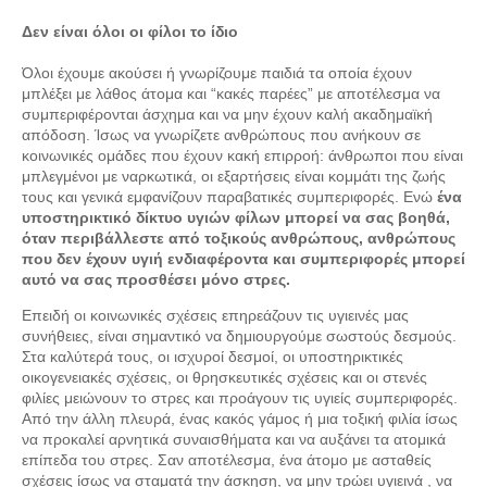
Δεν είναι όλοι οι φίλοι το ίδιο
Όλοι έχουμε ακούσει ή γνωρίζουμε παιδιά τα οποία έχουν
μπλέξει με λάθος άτομα και “κακές παρέες” με αποτέλεσμα να
συμπεριφέρονται άσχημα και να μην έχουν καλή ακαδημαϊκή
απόδοση. Ίσως να γνωρίζετε ανθρώπους που ανήκουν σε
κοινωνικές ομάδες που έχουν κακή επιρροή: άνθρωποι που είναι
μπλεγμένοι με ναρκωτικά, οι εξαρτήσεις είναι κομμάτι της ζωής
τους και γενικά εμφανίζουν παραβατικές συμπεριφορές. Ενώ
ένα
υποστηρικτικό δίκτυο υγιών φίλων μπορεί να σας βοηθά,
όταν περιβάλλεστε από τοξικούς ανθρώπους, ανθρώπους
που δεν έχουν υγιή ενδιαφέροντα και συμπεριφορές μπορεί
αυτό να σας προσθέσει μόνο στρες.
Επειδή οι κοινωνικές σχέσεις επηρεάζουν τις υγιεινές μας
συνήθειες, είναι σημαντικό να δημιουργούμε σωστούς δεσμούς.
Στα καλύτερά τους, οι ισχυροί δεσμοί, οι υποστηρικτικές
οικογενειακές σχέσεις, οι θρησκευτικές σχέσεις και οι στενές
φιλίες μειώνουν το στρες και προάγουν τις υγιείς συμπεριφορές.
Από την άλλη πλευρά, ένας κακός γάμος ή μια τοξική φιλία ίσως
να προκαλεί αρνητικά συναισθήματα και να αυξάνει τα ατομικά
επίπεδα του στρες. Σαν αποτέλεσμα, ένα άτομο με ασταθείς
σχέσεις ίσως να σταματά την άσκηση, να μην τρώει υγιεινά , να