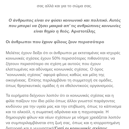
σας αλλά και για το σώμα σας.
Ο άνθρωπος είναι ον φύσει κοινωνικό και πολιτικό. Αυτός
που μπορεί να ζήσει μακριά απ’ τις ανθρώπινες κοινωνίες
είναι θηρίο η θεός.
Αριστοτέλης
Οι άνθρωποι που έχουν φίλους ζουν περισσότερο
Μελέτες έχουν δείξει ότι οι άνθρωποι με εκτεταμένες και ισχυρές
κοινωνικές σχέσεις έχουν 50% περισσότερες πιθανότητες να
ζήσουν περισσότερο σε σχέση με αυτούς που έχουν
ελαττωμένες και αδύναμες κοινωνικές σχέσεις. Ο όρος
“κοινωνικές σχέσεις” αφορά φίλους καθώς και μέλη της
οικογένειας. Επίσης περιλαμβάνει τη συμμετοχή σε ομάδες,
όπως θρησκευτικές ομάδες ή σε εθελοντικούς οργανισμούς.
Τα ευρήματα δείχνουν λοιπόν ότι οι κοινωνικές σχέσεις και η
φιλία παίζουν τον ίδιο ρόλο όπως άλλοι γνωστοί παράγοντες
κινδύνου για την υγεία μας και την επιβίωση, όπως το κάπνισμα
και το αλκοόλ, η σωματική αδράνεια και η παχυσαρκία. Η
δημιουργία φίλων και νέων σχέσεων με νόημα χρειάζεται λοιπόν
να συμπεριλαμβάνεται στη ζωή σας, όπως και η ισορροπημένη
διατροφή και η γυμναστική!
Γιατί οι κοινωνικές σχέσεις