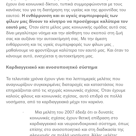
έχουν ένα κοινωνικό δίκτυο, τυπικά συμμορφώνονται με τους
κανόνες του για τη διατήρηση της υγείας και της φροντίδας του
εαυτού.
Η ενθάρρυνση και οι υγιείς συμπεριφορές των
φίλων μας δίνουν το κίνητρο να προσέχουμε καλύτερα τον
εαυτό μας
. Όταν είστε μέλος μιας κοινωνικής ομάδας αυτό σας
δίνει μεγαλύτερο νόημα και την αίσθηση του σκοπού στη ζωή
σας και αυξάνει την αυτοεκτίμησή σας. Με την άμεση
ενθάρρυνση και τις υγιείς συμπεριφορές των φίλων μας ,
μαθαίνουμε να φροντίζουμε καλύτερα τον εαυτό μας. Και όταν το
κάνουμε αυτό, ενισχύεται η αυτοεκτίμηση μας.
Καρδιαγγειακό και ανοσοποιητικό σύστημα
Τα τελευταία χρόνια έχουν γίνει πιο λεπτομερείς μελέτες που
αναγνωρίζουν συγκεκριμένες διαταραχές και καταστάσεις που
επηρεάζονται από τις ισχυρές κοινωνικές σχέσεις. Όταν έχουμε
καλούς φίλους και κοινωνικές σχέσεις, αυτό επιδρά σε πολλά
νοσήματα, από τα καρδιαγγειακά μέχρι τον καρκίνο.
·
Μια μελέτη του 2007 έδειξε ότι οι δυνατές
κοινωνικές σχέσεις έχουν θετική επίδραση στο
καρδιαγγειακό και νευροενδοκρινικό σύστημα, όπως
επίσης στο ανοσοποιητικό και στη διαδικασία της
φλεγμονής σε πολλά νοσήματα. Άλλες μελέτες