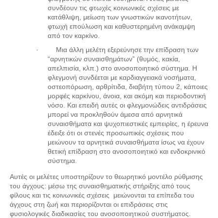
συνδέουν τις φτωχές κοινωνικές σχέσεις με
κατάθλιψη, μείωση των γνωστικών ικανοτήτων,
φτωχή επούλωση και καθυστερημένη ανάκαμψη
από τον καρκίνο.
·
Μια άλλη μελέτη εξερεύνησε την επίδραση των
“αρνητικών συναισθημάτων” (θυμός, κακία,
απελπισία, κλπ.) στο ανοσοποιητικό σύστημα. Η
φλεγμονή συνδέεται με καρδιαγγειακά νοσήματα,
οστεοπόρωση, αρθρίτιδα, διαβήτη τύπου 2, κάποιες
μορφές καρκίνου, άνοια, και ακόμη και περιοδοντική
νόσο. Και επειδή αυτές οι φλεγμονώδεις αντιδράσεις
μπορεί να προκληθούν άμεσα από αρνητικά
συναισθήματα και ψυχοπιεστικές εμπειρίες, η έρευνα
έδειξε ότι οι στενές προσωπικές σχέσεις που
μειώνουν τα αρνητικά συναισθήματα ίσως να έχουν
θετική επίδραση στο ανοσοποιητικό και ενδοκρινικό
σύστημα.
Αυτές οι μελέτες υποστηρίζουν το θεωρητικό μοντέλο ρύθμισης
του άγχους: μέσω της συναισθηματικής στήριξης από τους
φίλους και τις κοινωνικές σχέσεις μειώνονται τα επίπεδα του
άγχους στη ζωή και περιορίζονται οι επιδράσεις στις
φυσιολογικές διαδικασίες του ανοσοποιητικού συστήματος.