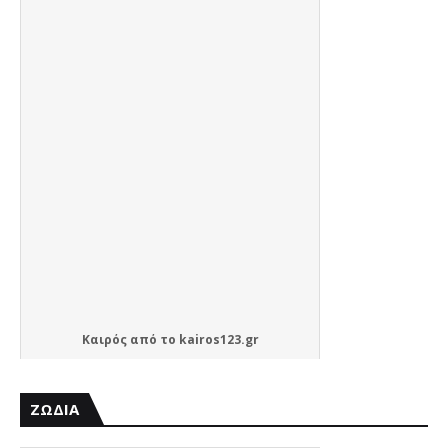
Καιρός
από το
kairos123.gr
ΖΩΔΙΑ