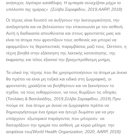
ανήσυχοι, λιγότερο κατάθλιψη. Η εμπειρία συνεχίζεται μέχρι το
υπόλοιπο της ημέρας»
(Σύλβα Σαραφίδου, 2019,
AARP
, 2018)
Οι τέχνες είναι δυνατό να αυξήσουν την λειτουργικότητα, την
ανεξαρτησία και να βελτιώσουν την επικοινωνία με τον ασθενή.
Αυτή η διαδικασία απευθύνεται και στους φροντιστές μιας και
είναι τα άτομα που φροντίζουν τους ασθενείς και μπορεί να
εφαρμόζουν τις θεραπευτικές παρεμβάσεις μαζί τους. Ωστόσο, η
τέχνη βοηθά στην εξάσκηση της λεκτικής κατανόησης, της
έκφρασης και τέλος εξασκεί την βραχυπρόθεσμη μνήμη.
Τα υλικά της τέχνης που θα χρησιμοποιήσουν τα άτομα με άνοια
θα πρέπει να είναι μη τοξικά και ειδικά στη ζωγραφική, οι
φροντιστές χρειάζεται να βοηθήσουν και να ξεκινήσουν το
σχέδιο, να τους ενθαρρύνουν, να τους θυμίζουν τις οδηγίες
(Τσολάκη & Βασιλειάδης, 2019,
Σύλβα Σαραφίδου, 2019
).Πριν
πούμε σε ένα άτομο με άνοια να ζωγραφίσει πρέπει να
δημιουργήσουμε ένα ήρεμο και ήσυχό δωμάτιο για να μην
υπάρχουν εξωτερικοί παράγοντες που μπορούν να
διαταράξουν την ηρεμία του ασθενή ,με κύριο μέλημα την
ασφάλεια του
(
World
Health
Organization
, 2020,
AARP
, 2018)