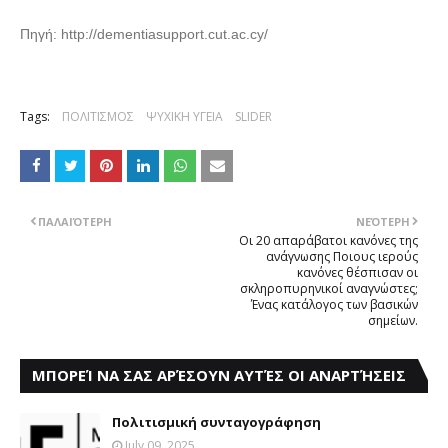
Πηγή: http://dementiasupport.cut.ac.cy/
Tags:
ΠΟΛΙΤΙΣΜΟΣ
ΨΥΧΙΚΗ ΥΓΕΙΑ
SLIDER
ΠΑΛΑΙΌΤΕΡΗ
ΝΕΌΤΕΡΗ
Οι 20 απαράβατοι κανόνες της
ανάγνωσης Ποιους ιερούς
κανόνες θέσπισαν οι
σκληροπυρηνικοί αναγνώστες;
Ένας κατάλογος των βασικών
σημείων.
ΜΠΟΡΕΊ ΝΑ ΣΑΣ ΑΡΈΣΟΥΝ ΑΥΤΈΣ ΟΙ ΑΝΑΡΤΉΣΕΙΣ
Πολιτισμική συνταγογράφηση
July 09, 2025