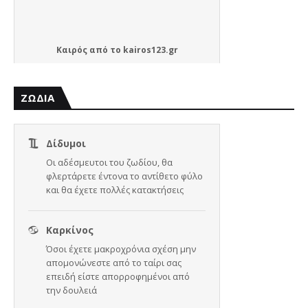
Καιρός
από το
kairos123.gr
ΖΩΔΙΑ