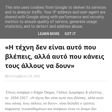
This site uses cookies from Google to deliver its services
and to analyze traffic. Your IP address and user-agent are
Ο εθελοντισμός και άλλες πράξεις καλοσύνης βοηθούν και
Θέλ
shared with Google along with performance and security
SLIDER
 σύνδεση
αυτόν που βοηθάει.
γε
metrics to ensure quality of service, generate usage
statistics, and to detect and address abuse.
Αρχική σελίδα
SLIDER
«Η τέχνη δεν είναι αυτό που βλέπεις, αλλά
LEARN MORE
GOT IT
αυτό που κάνεις τους άλλους να δουν»
«Η τέχνη δεν είναι αυτό που
βλέπεις, αλλά αυτό που κάνεις
τους άλλους να δουν»
Σεπτεμβρίου 29, 2022
Όπως ανάφερε ο Edgar Degas, Γάλλος ζωγράφος & γλύπτης ,
το 1834-1917
«Η τέχνη δεν είναι αυτό που βλέπεις, αλλά αυτό
που κάνεις τους άλλους να δουν»,
είναι δηλαδή ο τρόπος
έκφρασης συναισθημάτων και σκέψεων όταν το άτομο δεν