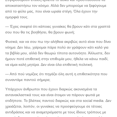
αποκαταστήσω τον κόσμο. Αλλά δεν μπορούμε να ξεφύγουμε
από το φύλο μας, που είναι ωραία στέγη. Όλα έχουν την
ομορφιά τους.
— Έχεις σκεφτεί ότι κάποιες γυναίκες θα βρουν κάτι στα γραπτά
σου που θα τις βοηθήσει, θα βρουν φωνή;
Φυσικά, και να σου πω την αλήθεια ακριβώς αυτό είναι που δίνει
νόημα. Δεν λέω, χαίρομαι πάρα πολύ αν γράψουν κάτι καλό για
τα βιβλία μου, αλλά δεν θεωρώ τίποτα αυτονόητο. Άλλωστε, δεν
ήμουν ποτέ επιθετική στην επιθυμία μου, ήθελα να κάνω παιδί,
να είμαι καλή μητέρα. Δεν είναι όλα επιθετική πολιτική.
— Από πού νομίζεις ότι πηγάζει όλη αυτή η επιθετικότητα που
συναντάμε παντού σήμερα;
Υπάρχουν άνθρωποι που έχουν διαρκώς ακονισμένα τα
αντανακλαστικά τους και είναι έτοιμοι να πάρουν φωτιά με
οτιδήποτε. Το βλέπεις παντού διαρκώς και στα social media. Δεν
χρειάζεται, λοιπόν, οι γυναίκες να προσφεύγουμε σε τέτοιες
αντιδράσεις και να αναμετριόμαστε με τους ίδιους τρόπους με