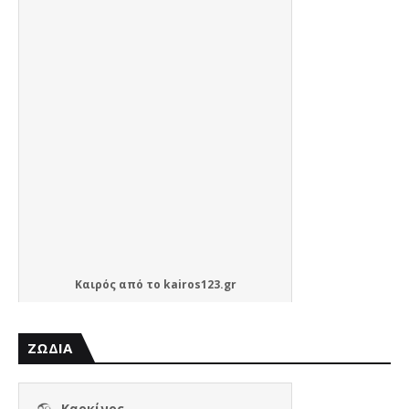
Καιρός
από το
kairos123.gr
ΖΩΔΙΑ