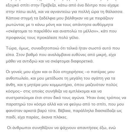
εξοχικό σπίτι στην Πρέβεζα, κάτω από ένα δέντρο που είχαμε
στην πίσω αυλή, και να αγναντεύω για πολλή ώρα τη θάλασσα.
Κάποια στιγμή τα ξαδέλφια μου βάλθηκαν να με πειράζουν
ρωτώντας με τι κάνω μόνη και τους απάντησα αυθόρμητα
«σκέφτομαι το παρελθόν και αναπολώ το μέλλον», κάτι που
προφανώς τους προκάλεσε πολύ γέλιο.
Τώρα, όμως, συνειδητοποιώ ότι τελικά ήταν σωστό αυτό που
είπα. Στον βαθμό που αναλάμβανα ευθύνες από μικρή, είχα
μάθει να αντιδρώ και να σκέφτομαι διαφορετικά.
Οι γονείς μου είχαν και οι δύο επιχειρήσεις ‒ο πατέρας μου
ανθοπωλείο, και μου μετέδωσε τη μεγάλη του αγάπη για τα
άνθη, και η μητέρα μου κομμωτήριο, όπου μαζευόταν πολύς
κόσμος‒ στις οποίες συνήθιζα να εμπλέκομαι και να
συστρατεύομαι έτσι στον δικό τους αγώνα. Ήταν ένας τρόπος να
παρατηρώ τον κόσμο αλλά και να φεύγω από το σπίτι, που μου
φαινόταν αρκετά βαρύ τότε. Βέβαια, παράλληλα διασκέδαζα ως
παιδί, είχα παρέες, έκανα πλάκες.
Οι άνθρωποι συνηθίζουν να ψάχνουν απαντήσεις έξω, ενώ