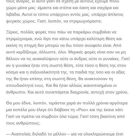
τους άνδρες, κι αυτό γιατί σε σχέση με αυτούς έχουμε πολύ
χώρο μέσα μας: είμαστε και στέπα και όαση και σαχάρα και
λιβάδια. Αυτοί οι τόποι υπάρχουν εντός μας, υπάρχει άπλετος
ψυχικός χώρος. Γιατί, λοιπόν, να στριμωχνόμαστε;
Ξέρεις, πολλές φορές που πάω να παρκάρω συμβαίνει να
στριμώχνομαι, ενώ λίγο πιο κάτω υπάρχει καλύτερη θέση και
εκείνη τη στιγμή δεν μπορώ να δω πόσο ανώφελο είναι. Από
αυτό κερδίζουμε, άλλωστε, όλοι. Μερικές φορές είναι σαν να μη
θέλουν να τις ανακαλύψουν ούτε οι άνδρες ούτε οι γυναίκες. Γιατί
αν η γυναίκα ήταν στη σωστή θέση, τότε τόσο η θέση της στον
κόσμο και η σεξουαλικότητά της, τα παιδιά της όσο και οι αξίες
της θα ήταν επίσης στη σωστή θέση, θα ανακτούσαν τη
σπουδαιότητά τους. Και θα ήταν αλλιώς ικανοποιημένοι οι
άνθρωποι. Και αυτό συνεπάγεται διαχρονία, αντοχή στον χρόνο,
Θα μου έδινε, λοιπόν, τεράστια χαρά αν πολλά χρόνια αργότερα
μια κοπέλα μου έλεγε ότι διάβασε τη «Ρου» και της έκανε κάτι.
Γιατί να πρέπει να συμβούν όλα τώρα; Γιατί τόση βιασύνη από
τους ανθρώπους;
— Αναπολείς δηλαδή το μέλλον ‒ για να ολοκληρώσουμε έτσι