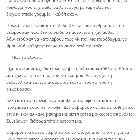
ήμουν ένα ατίθασο αγοροκόριτσο, να βρω τη θέση μου σε μια
κοινωνία που είχε μάθει να λειτουργεί με ταμπέλες και
διαχωριστικές γραμμές «καλό/κακό».
Πολλές φορές ένιωσα το άβολο βλέμμα των ανθρώπων που
θεωρούσαν πως δεν ταιριάζω σε αυτό που είχαν μάθει.
Αδυνατούσαν να καταλάβουν πώς γίνεται, για παράδειγμα, να
είμαι καλή μαθήτρια και να το σκάω από την τάξη.
— Πώς το έλυσες;
Είχα συγκρούσεις, δύσκολη εφηβεία, πέρασα κατάθλιψη. Κάπου
εκεί χάλασε η σχέση με τον πατέρα μου. Δεν άντεχε τη
σεξουαλικότητα που αναδυόταν και τον τρόπο που τη
διεκδικούσα.
Αλλά και στο σχολείο είχα προβλήματα, αφού σε κάποια
πράγματα ήμουν στην κόψη. Δεν φοβόμουν να πω σε καθηγητές
ότι δεν έκαναν καλό μάθημα και εισέπραττα μονόωρες αποβολές.
Συνέβαιναν διάφορα τέτοια ευτράπελα.
Θυμάμαι ένα αστείο περιστατικό, να φεύγω από το σπίτι για να
βρω, παίρνοντας διαφορετικά λεωφορεία, ένα αγόρι που μου