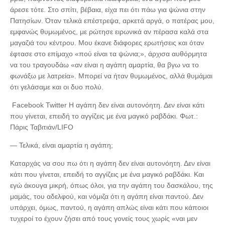
άρεσε τότε. Στο σπίτι, βέβαια, είχα πει ότι πάω για ψώνια στην
Πατησίων. Όταν τελικά επέστρεψα, αρκετά αργά, ο πατέρας μου,
εμφανώς θυμωμένος, με ρώτησε ειρωνικά αν πέρασα καλά στα
μαγαζιά του κέντρου. Μου έκανε διάφορες ερωτήσεις και όταν
έφτασε στο επίμαχο «πού είναι τα ψώνια;», άρχισα αυθόρμητα
να του τραγουδάω «αν είναι η αγάπη αμαρτία, θα βγω να το
φωνάξω με λατρεία». Μπορεί να ήταν θυμωμένος, αλλά θυμάμαι
ότι γελάσαμε και οι δυο πολύ.
Facebook Twitter Η αγάπη δεν είναι αυτονόητη. Δεν είναι κάτι
που γίνεται, επειδή το αγγίζεις με ένα μαγικό ραβδάκι. Φωτ.:
Πάρις Ταβιτιάν/LIFO
— Τελικά, είναι αμαρτία η αγάπη;
Καταρχάς να σου πω ότι η αγάπη δεν είναι αυτονόητη. Δεν είναι
κάτι που γίνεται, επειδή το αγγίζεις με ένα μαγικό ραβδάκι. Και
εγώ άκουγα μικρή, όπως όλοι, για την αγάπη του δασκάλου, της
μαμάς, του αδελφού, και νόμιζα ότι η αγάπη είναι παντού. Δεν
υπάρχει, όμως, παντού, η αγάπη απλώς είναι κάτι που κάποιοι
τυχεροί το έχουν ζήσει από τους γονείς τους χωρίς «ναι μεν