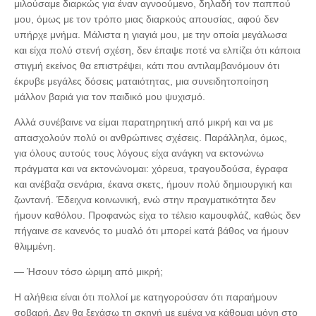
μιλούσαμε διαρκώς για έναν αγνοούμενο, δηλαδή τον παππού
μου, όμως με τον τρόπο μιας διαρκούς απουσίας, αφού δεν
υπήρχε μνήμα. Μάλιστα η γιαγιά μου, με την οποία μεγάλωσα
και είχα πολύ στενή σχέση, δεν έπαψε ποτέ να ελπίζει ότι κάποια
στιγμή εκείνος θα επιστρέψει, κάτι που αντιλαμβανόμουν ότι
έκρυβε μεγάλες δόσεις ματαιότητας, μια συνειδητοποίηση
μάλλον βαριά για τον παιδικό μου ψυχισμό.
Αλλά συνέβαινε να είμαι παρατηρητική από μικρή και να με
απασχολούν πολύ οι ανθρώπινες σχέσεις. Παράλληλα, όμως,
για όλους αυτούς τους λόγους είχα ανάγκη να εκτονώνω
πράγματα και να εκτονώνομαι: χόρευα, τραγουδούσα, έγραφα
και ανέβαζα σενάρια, έκανα σκετς, ήμουν πολύ δημιουργική και
ζωντανή. Έδειχνα κοινωνική, ενώ στην πραγματικότητα δεν
ήμουν καθόλου. Προφανώς είχα το τέλειο καμουφλάζ, καθώς δεν
πήγαινε σε κανενός το μυαλό ότι μπορεί κατά βάθος να ήμουν
θλιμμένη.
— Ήσουν τόσο ώριμη από μικρή;
Η αλήθεια είναι ότι πολλοί με κατηγορούσαν ότι παραήμουν
σοβαρή. Δεν θα ξεχάσω τη σκηνή με εμένα να κάθομαι μόνη στο