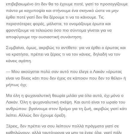
επιβεβαιωμένο ότι δεν θα το έχουμε ποτέ, γιατί το προσεγγίζουμε
πάντα με καχυποψία και στήνουμε ένα σκηνικό ώστε να μην
έρθει ποτέ γιατί δεν θα ξέρουμε τι να το κάνουμε. Τις
περισσότερες φορές, μάλιστα, το ονομάζουμε έρωτα και
φροντίζουμε να τελειώσει όσο πιο σύντομα γίνεται για να
αποφύγουμε την ουσιαστική συνάντηση.
Συμβαίνει, όμως, ακριβώς το αντίθετο: για να έρθει ο έρωτας και
να κρατήσει, πρέπει να ξέρεις τι να τον κάνεις, δηλαδή να τον
κάνεις αγάπη.
— Μου ακούγεται πολύ σαν αυτό που έλεγε ο Λακάν «έρωτας
είναι να δίνεις κάτι που δεν έχεις σε κάποιον που δεν το θέλει» ή
μήπως όχι;
Μα όλη η ψυχαναλυτική θεωρία μιλάει για όλα αυτά, όχι μόνο ο
Λακάν. Όλη η ψυχαναλυτική σκέψη. Και αυτό είναι το ωραίο του
ανθρώπου: βγαίνουμε στον δρόμο για τη ζωή, ακριβώς γιατί κάτι
λείπει. Αλλιώς δεν έχουμε όρεξη.
Ξέρεις, δεν πρέπει να σου λείπουν πολλά πράγματα γιατί σε
καθηλώνουν, αλλά ταυτόχρονα να μην τα έχεις όλα, γιατί πάλι