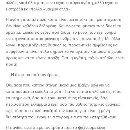
αλλά», γιατί όλοι μπορεί να έχουμε πάρει αγάπη, αλλά έχουμε
εισπράξει και πολλά «ναι μεν αλλά».
Η αγάπη απαιτεί πολύ κόπο, είναι μια κατάκτηση, μια στόχευση.
Δεν είναι καθόλου δεδομένη. Και εννοείται φυσικά πως δεν είναι
αμαρτία. Ειδικά τις μέρες που ζούμε, το μόνο που έχει νόημα
είναι η εγγύτητα που φέρνει η ανθρώπινη συνύπαρξη. Με άλλα
λόγια, παραμερίζοντας δυσκολίες, προσωπικές αμφιβολίες και
συμφέροντα, είναι πολύ σημαντικό να αγαπάς κάποιον/-α χωρίς
όρους και να το κάνεις πράξη. Γιατί η αγάπη, πάνω απ’ όλα, είναι
πράξη.
— Η διαφορά από τον έρωτα;
Θυμάσαι που κάποια στιγμή μικρά μάς έβαζαν μέλι για να
καταπιούμε πιο εύκολα το χάπι; Για να το πω απλά και όχι τόσο
επιστημονικά, όσο πιο τραυματισμένος είναι κανείς, όσο
περισσότερα ελλείμματα έχει, όσο πιο βαθιές πατρικές ανάγκες
έχει, τόσο πιο πολύ αναζητά τον έρωτα, γιατί είναι η μόνη
δυνατότητα που έχουμε να πάρουμε αυτό που στερηθήκαμε.
Η παγίδα είναι ότι με τον τρόπο που το ψάχνουμε είναι