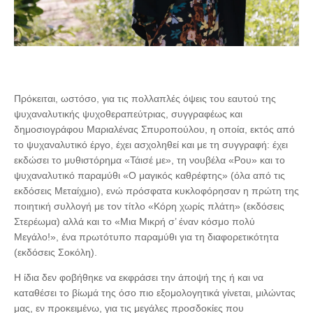
Πρόκειται, ωστόσο, για τις πολλαπλές όψεις του εαυτού της
ψυχαναλυτικής ψυχοθεραπεύτριας, συγγραφέως και
δημοσιογράφου Μαριαλένας Σπυροπούλου, η οποία, εκτός από
το ψυχαναλυτικό έργο, έχει ασχοληθεί και με τη συγγραφή: έχει
εκδώσει το μυθιστόρημα «Τάισέ με», τη νουβέλα «Ρου» και το
ψυχαναλυτικό παραμύθι «Ο μαγικός καθρέφτης» (όλα από τις
εκδόσεις Μεταίχμιο), ενώ πρόσφατα κυκλοφόρησαν η πρώτη της
ποιητική συλλογή με τον τίτλο «Κόρη χωρίς πλάτη» (εκδόσεις
Στερέωμα) αλλά και το «Μια Μικρή σ’ έναν κόσμο πολύ
Μεγάλο!», ένα πρωτότυπο παραμύθι για τη διαφορετικότητα
(εκδόσεις Σοκόλη).
Η ίδια δεν φοβήθηκε να εκφράσει την άποψή της ή και να
καταθέσει το βίωμά της όσο πιο εξομολογητικά γίνεται, μιλώντας
μας, εν προκειμένω, για τις μεγάλες προσδοκίες που