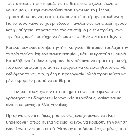
τους οποίους προετοίμαζε για τις θεατρικές σχολές. Αλλά οι
γονείς μου, με την ανασφάλεια που είχαν για το μέλλον,
προσπαθούσαν να με αποτρέψουν από αυτή την κατεύθυνση.
Για να τους κάνω το χατίρι έδωσα Πανελλήνιες και επειδή ήμουν
καλή μαθήτρια, πέρασα στο πανεπιστήμιο με την πρώτη, ενώ
την ίδια χρονιά ταυτόχρονα έδωσα στο Εθνικό και στο Τέχνης.
Και ενώ δεν εγκατέλειψα την ιδέα να γίνω ηθοποιός, τουλάχιστον
τα τρία πρώτα έτη του πανεπιστημίου, κάτι με κρατούσε μακριά.
Καταλάβαινα ότι δεν καιγόμουν, δεν πέθαινα να είμαι στη σκηνή,
που είναι απαραίτητο αν θες πραγματικά να είσαι ηθοποιός. Με
ενδιέφερε το κείμενο, η όλη η προεργασία, αλλά προτιμούσα να
μένω κρυμμένη παρά να εκτίθεμαι.
— Πάντως, τουλάχιστον στα ποιήματά σου, που φαίνεται να
γράφτηκαν σε διαφορετικές χρονικές περιόδους, φαίνονται να
είναι κρυμμένες πολλές γυναίκες.
Προφανώς είναι οι δικές μου φωνές, ενδεχομένως να είναι
undercover, όπως ήθελα να είμαι κι εγώ, να κρύβουν τη γέννηση
ενός λογοτεχνικού εαυτού. Ήταν αρκετά δύσκολο για μένα, που