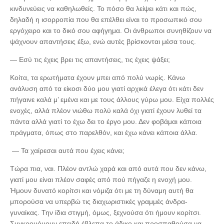
κινδυνεύεις να καθηλωθείς. Το πόσο θα λείψει κάτι και πώς,
δηλαδή η ισορροπία που θα επέλθει είναι το προσωπικό σου
εργόχειρο και το δικό σου αφήγημα. Οι άνθρωποι συνηθίζουν να
ψάχνουν απαντήσεις έξω, ενώ αυτές βρίσκονται μέσα τους.
— Εσύ τις έχεις βρει τις απαντήσεις, τις έχεις ψάξει;
Κοίτα, τα ερωτήματα έχουν μπει από πολύ νωρίς. Κάνω
ανάλυση από τα είκοσι δύο μου γιατί αρχικά έλεγα ότι κάτι δεν
πήγαινε καλά μ’ εμένα και με τους άλλους γύρω μου. Είχα πολλές
ενοχές, αλλά πλέον νιώθω πολύ καλά όχι γιατί έχουν λυθεί τα
πάντα αλλά γιατί το έχω δει το έργο μου. Δεν φοβάμαι κάποια
πράγματα, όπως στο παρελθόν, και έχω κάνει κάποια άλλα.
— Τα χαίρεσαι αυτά που έχεις κάνει;
Τώρα πια, ναι. Πλέον αντλώ χαρά και από αυτά που δεν κάνω,
γιατί μου είναι πλέον σαφές από πού πήγαζε η ενοχή μου.
Ήμουν δυνατό κορίτσι και νόμιζα ότι με τη δύναμη αυτή θα
μπορούσα να υπερβώ τις διαχωριστικές γραμμές άνδρα-
γυναίκας. Την ίδια στιγμή, όμως, ξεχνούσα ότι ήμουν κορίτσι.
Συγκρουόμουν επειδή έβλεπα το άδικο και προσπαθούσα να