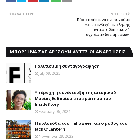
ΠΑΛΑΙΌΤΕΡΗ
ΝΕΌΤΕΡΗ
Πόσο πρέπει να ανησυχούμε
για το ενδεχόμενο λήψης
αντικαταθλιπτικών ή
αγχολυτικών φαρμάκων;
ΜΠΟΡΕΊ ΝΑ ΣΑΣ ΑΡΈΣΟΥΝ ΑΥΤΈΣ ΟΙ ΑΝΑΡΤΉΣΕΙΣ
Πολιτισμική συνταγογράφηση
July 09, 2025
Υπέροχη η συνέντευξη της ιστορικού
Μαρίας Ευθυμίου στο ερώτημα του
InsideStory
February 06, 2024
Η κολοκύθα του Halloween και ο μύθος του
Jack O’Lantern
November 29, 2023