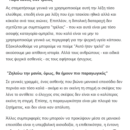
Ας σταματήσουμε γενικά να χρησιμοποιούμε αυτή την λέξη τόσο
ελεύθερα, επειδή είναι μια λέξη που έχει τσακίσει ηθικά αλλά και
κόκαλα ανά τους αιώνες. Επιπλέον, η διπολική διαταραχή δεν
σχετίζεται με συμπτώματα "τρέλας" - που και αυτά είναι μια τόσο
ασαφής καταγορία-ομπρέλα, που καλό είναι να μην το
χρησιμοποιούμε γενικά ως περιγραφή για την ψυχική υγεία κάποιου.
Εξακολουθούμε να μπορούμε να πούμε "Αυτό ήταν τρελό" αν
ακούσουμε μια απίθανη ιστορία. Αλλά τους ανθρώπους - και ειδικά
τους ψυχικά ασθενείς - ας τους αφήσουμε ήσυχους.
"Ζηλεύω την μανία, όμως, θα ήμουν πιο παραγωγικός"
Σε γενικές γραμμές, ένας ασθενής που βιώνει μανιακό επεισόδιο δεν
περνάει και τόσο καλά - ακόμα κι αν εκείνη τη στιγμή οι σκέψεις του
λένε το αντίθετο: ο έλεγχος στις σκέψεις δεν είναι και ο καλύτερος
εκείνη τη στιγμή. Επίσης, η παραγωγικότητα είναι μία πλευρά του
ζητήματος, και δεν είναι καν απόλυτη.
Άλλες συμπεριφορές που μπορούν να προκύψουν μέσα σε μανιακό
επεισόδιο είναι η υπερβολική αισιοδοξία, η επιθετικότητα, η έντονη