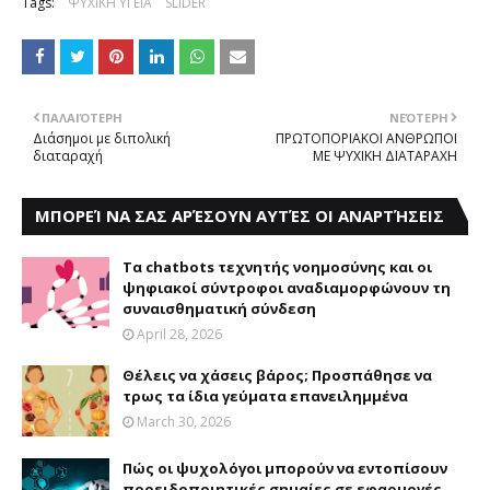
Tags:
ΨΥΧΙΚΗ ΥΓΕΙΑ
SLIDER
ΠΑΛΑΙΌΤΕΡΗ
ΝΕΌΤΕΡΗ
Διάσημοι με διπολική
ΠΡΩΤΟΠΟΡΙΑΚΟΙ ΑΝΘΡΩΠΟΙ
διαταραχή
ΜΕ ΨΥΧΙΚΗ ΔΙΑΤΑΡΑΧΗ
ΜΠΟΡΕΊ ΝΑ ΣΑΣ ΑΡΈΣΟΥΝ ΑΥΤΈΣ ΟΙ ΑΝΑΡΤΉΣΕΙΣ
Τα chatbots τεχνητής νοημοσύνης και οι
ψηφιακοί σύντροφοι αναδιαμορφώνουν τη
συναισθηματική σύνδεση
April 28, 2026
Θέλεις να χάσεις βάρος; Προσπάθησε να
τρως τα ίδια γεύματα επανειλημμένα
March 30, 2026
Πώς οι ψυχολόγοι μπορούν να εντοπίσουν
προειδοποιητικές σημαίες σε εφαρμογές