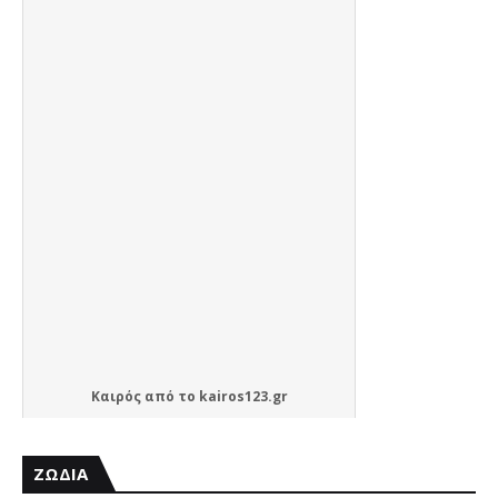
Καιρός
από το
kairos123.gr
ΖΩΔΙΑ