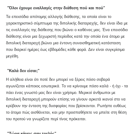
"Όλοι έχουμε εναλλαγές στην διάθεση πού και πού"
Τα επεισόδια απότομης αλλαγής διάθεσης, τα οποία είναι το
χαρακτηριστικό σύμπτωμα της διπολικής διαταραχής, δεν είναι ίδια με
τις εναλλαγές της διάθεσης που βιώνει ο καθένας μας. Ένα επεισόδιο
διάθεσης είναι μια ξεχωριστή περίοδος κατά την οποία ένα άτομο με
διπολική διαταραχή βιώνει μια έντονη συναισθηματική κατάσταση
που διαρκεί ημέρες έως εβδομάδες κάθε φορά. Δεν είναι συγκρίσιμα
μεγέθη.
"Καλά δεν είσαι;"
Η αλήθεια είναι ότι ποτέ δεν μπορεί να ξέρεις πόσο σοβαρά
αγωνίζεται κάποιος εσωτερικά. Το να κρίνουμε πόσο καλά - ή όχι - τα
πάει ένας γνωστό μας δεν είναι χρήσιμο. Μερικοί άνθρωποι με
διπολική διαταραχή μπορούν επίσης να γίνουν αρκετά ικανοί στο να
κρύβουν την ένταση της δυσφορίας που βρίσκονται. Ρωτήστε ευθέως
το άτομο πώς αισθάνεται, και μην προσπαθήσετε να μπείτε στη θέση
του προτού να γνωρίζετε περί τίνος πρόκειται.
"Τώρα κάνεις σαν τρελός"