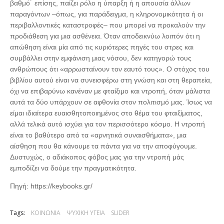
βαθμό˙ επίσης, παίζει ρόλο η ύπαρξη ή η απουσία άλλων
παραγόντων –όπως, για παράδειγμα, η κληρονομικότητα ή οι
περιβαλλοντικές καταστροφές– που μπορεί να προκαλούν την
προδιάθεση για μια ασθένεια. Όταν αποδεικνύω λοιπόν ότι η
απώθηση είναι μία από τις κυριότερες πηγές του στρες και
συμβάλλει στην εμφάνιση μιας νόσου, δεν κατηγορώ τους
ανθρώπους ότι «αρρωσταίνουν τον εαυτό τους». Ο στόχος του
βιβλίου αυτού είναι να συνεισφέρω στη γνώση και στη θεραπεία,
όχι να επιβαρύνω κανέναν με φταίξιμο και ντροπή, όταν μάλιστα
αυτά τα δύο υπάρχουν σε αφθονία στον πολιτισμό μας. Ίσως να
είμαι ιδιαίτερα ευαισθητοποιημένος στο θέμα του φταιξίματος,
αλλά τελικά αυτό ισχύει για τον περισσότερο κόσμο. Η ντροπή
είναι το βαθύτερο από τα «αρνητικά συναισθήματα», μια
αίσθηση που θα κάνουμε τα πάντα για να την αποφύγουμε.
Δυστυχώς, ο αδιάκοπος φόβος μας για την ντροπή μάς
εμποδίζει να δούμε την πραγματικότητα.
Πηγή: https://keybooks.gr/
Tags:
ΚΟΙΝΩΝΙΑ
ΨΥΧΙΚΗ ΥΓΕΙΑ
SLIDER