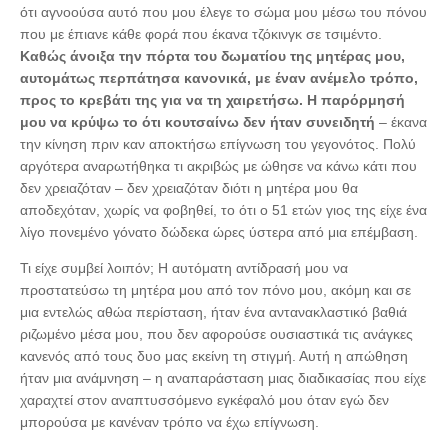
ότι αγνοούσα αυτό που μου έλεγε το σώμα μου μέσω του πόνου
που με έπιανε κάθε φορά που έκανα τζόκινγκ σε τσιμέντο.
Καθώς άνοιξα την πόρτα του δωματίου της μητέρας μου,
αυτομάτως περπάτησα κανονικά, με έναν ανέμελο τρόπο,
προς το κρεβάτι της για να τη χαιρετήσω. Η παρόρμησή
μου να κρύψω το ότι κουτσαίνω δεν ήταν συνειδητή
– έκανα
την κίνηση πριν καν αποκτήσω επίγνωση του γεγονότος. Πολύ
αργότερα αναρωτήθηκα τι ακριβώς με ώθησε να κάνω κάτι που
δεν χρειαζόταν – δεν χρειαζόταν διότι η μητέρα μου θα
αποδεχόταν, χωρίς να φοβηθεί, το ότι ο 51 ετών γιος της είχε ένα
λίγο πονεμένο γόνατο δώδεκα ώρες ύστερα από μια επέμβαση.
Τι είχε συμβεί λοιπόν; Η αυτόματη αντίδρασή μου να
προστατεύσω τη μητέρα μου από τον πόνο μου, ακόμη και σε
μια εντελώς αθώα περίσταση, ήταν ένα αντανακλαστικό βαθιά
ριζωμένο μέσα μου, που δεν αφορούσε ουσιαστικά τις ανάγκες
κανενός από τους δυο μας εκείνη τη στιγμή. Αυτή η απώθηση
ήταν μια ανάμνηση – η αναπαράσταση μιας διαδικασίας που είχε
χαραχτεί στον αναπτυσσόμενο εγκέφαλό μου όταν εγώ δεν
μπορούσα με κανέναν τρόπο να έχω επίγνωση.