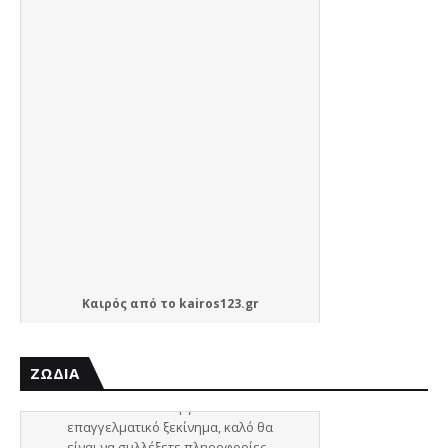
Καιρός
από το
kairos123.gr
ΖΩΔΙΑ