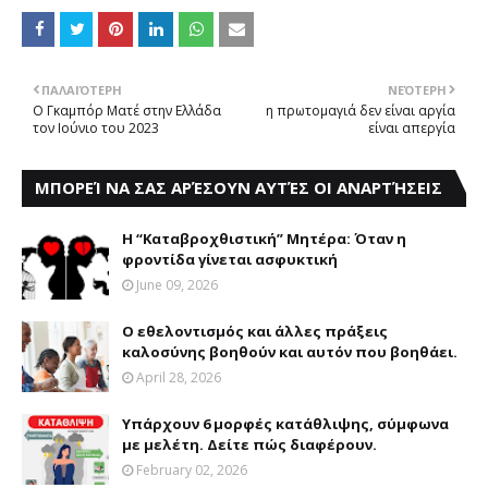
ΠΑΛΑΙΌΤΕΡΗ
ΝΕΌΤΕΡΗ
O Γκαμπόρ Ματέ στην Ελλάδα
η πρωτομαγιά δεν είναι αργία
τον Ιούνιο του 2023
είναι απεργία
ΜΠΟΡΕΊ ΝΑ ΣΑΣ ΑΡΈΣΟΥΝ ΑΥΤΈΣ ΟΙ ΑΝΑΡΤΉΣΕΙΣ
Η “Καταβροχθιστική” Mητέρα: Όταν η
φροντίδα γίνεται ασφυκτική
June 09, 2026
Ο εθελοντισμός και άλλες πράξεις
καλοσύνης βοηθούν και αυτόν που βοηθάει.
April 28, 2026
Υπάρχουν 6 μορφές κατάθλιψης, σύμφωνα
με μελέτη. Δείτε πώς διαφέρουν.
February 02, 2026