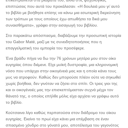
επιπτώσεις που αυτά του προκάλεσαν. «Η δουλειά μου γι’ αυτό
το βιβλίο με βοήθησε επίσης να κάνω μια εσωτερική διερεύνηση
των τρόπων με τους οποίους έχω απωθήσει τα δικά μου
συναισθήματα», γράφει στην εισαγωγή του βιβλίου.
Στο παρακάτω απόσπασμα, διαβάζουμε την προσωπική ιστορία
του Gabor Maté, μαζί με τις συνειδητοποιήσεις που η
επαγγελματική του εμπειρία του προσέφερε.
Ένα βράδυ πήγα να δω την 76 χρόνων μητέρα μου στον οίκο
ευγηρίας όπου διέμενε. Είχε μυϊκή δυστροφία, μια κληρονομική
νόσο που υπάρχει στην οικογένειά μας και η οποία κάνει τους
μυς να ατροφούν. Καθώς δεν μπορούσε πλέον ούτε να σηκωθεί
χωρίς βοήθεια, δεν γινόταν να ζήσει στο σπίτι. Οι τρεις γιοι της
και οι οικογένειές μας την επισκεπτόμασταν συχνά μέχρι τον
θάνατό της, ο οποίος επήλθε μόλις είχα αρχίσει να γράφω αυτό
το βιβλίο.
Κούτσαινα λίγο καθώς περπατούσα στον διάδρομο του οίκου
ευγηρίας. Εκείνο το πρωί είχα κάνει μια επέμβαση σε έναν
σπασμένο χόνδρο στο γόνατό μου, αποτέλεσμα του γεγονότος