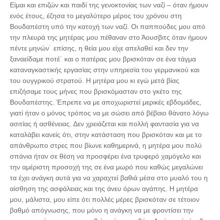
Είμαι και επιζών και παιδί της γενοκτονίας των ναζί – όταν ήμουν
ενός έτους, έζησα το μεγαλύτερο μέρος του χρόνου στη
Βουδαπέστη υπό την κατοχή των ναζί. Οι παππούδες μου από
την πλευρά της μητέρας μου πέθαναν στο Άουσβιτς όταν ήμουν
πέντε μηνών˙ επίσης, η θεία μου είχε απελαθεί και δεν την
ξαναείδαμε ποτέ˙ και ο πατέρας μου βρισκόταν σε ένα τάγμα
καταναγκαστικής εργασίας στην υπηρεσία του γερμανικού και
του ουγγρικού στρατού. Η μητέρα μου κι εγώ μετά βίας
επιζήσαμε τους μήνες που βρισκόμασταν στο γκέτο της
Βουδαπέστης. Έπρεπε να με αποχωριστεί μερικές εβδομάδες,
γιατί ήταν ο μόνος τρόπος να με σώσει από βέβαιο θάνατο λόγω
ασιτίας ή ασθένειας. Δεν χρειάζεται και πολλή φαντασία για να
καταλάβει κανείς ότι, στην κατάσταση που βρισκόταν και με το
απάνθρωπο στρες που βίωνε καθημερινά, η μητέρα μου πολύ
σπάνια ήταν σε θέση να προσφέρει ένα τρυφερό χαμόγελο και
την αμέριστη προσοχή της σε ένα μωρό που καθώς μεγαλώνει
τα έχει ανάγκη αυτά για να χαραχτεί βαθιά μέσα στο μυαλό του η
αίσθηση της ασφάλειας και της άνευ όρων αγάπης. Η μητέρα
μου, μάλιστα, μου είπε ότι πολλές μέρες βρισκόταν σε τέτοιον
βαθμό απόγνωσης, που μόνο η ανάγκη να με φροντίσει την