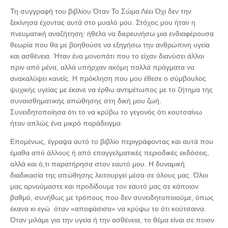
Τη συγγραφή του βιβλίου Όταν Το Σώμα Λέει Όχι δεν την
ξεκίνησα έχοντας αυτά στο μυαλό μου. Στόχος μου ήταν η
πνευματική αναζήτηση: ήθελα να διερευνήσω μια ενδιαφέρουσα
θεωρία που θα με βοηθούσε να εξηγήσω την ανθρώπινη υγεία
και ασθένεια. Ήταν ένα μονοπάτι που το είχαν διανύσει άλλοι
πριν από μένα, αλλά υπήρχαν ακόμη πολλά πράγματα να
ανακαλύψει κανείς. Η πρόκληση που μου έθεσε ο σύμβουλος
ψυχικής υγείας με έκανε να έρθω αντιμέτωπος με το ζήτημα της
συναισθηματικής απώθησης στη δική μου ζωή.
Συνειδητοποίησα ότι το να κρύβω το γεγονός ότι κουτσαίνω
ήταν απλώς ένα μικρό παράδειγμα.
Επομένως, έγραψα αυτό το βιβλίο περιγράφοντας και αυτά που
έμαθα από άλλους ή από επαγγελματικές περιοδικές εκδόσεις,
αλλά και ό,τι παρατήρησα στον εαυτό μου. Η δυναμική
διαδικασία της απώθησης λειτουργεί μέσα σε όλους μας. Όλοι
μας αρνούμαστε και προδίδουμε τον εαυτό μας σε κάποιον
βαθμό, συνήθως με τρόπους που δεν συνειδητοποιούμε, όπως
έκανα κι εγώ όταν «αποφάσισα» να κρύψω το ότι κούτσαινα.
Όταν μιλάμε για την υγεία ή την ασθένεια, το θέμα είναι σε ποιον