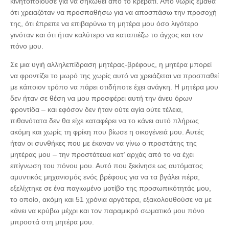
κινητοποιούσε για να σηκωθεί από το κρεβάτι. Από νωρίς έμαθα
ότι χρειαζόταν να προσπαθήσω για να αποσπάσω την προσοχή
της, ότι έπρεπε να επιβαρύνω τη μητέρα μου όσο λιγότερο
γινόταν και ότι ήταν καλύτερο να καταπιέζω το άγχος και τον
πόνο μου.
Σε μια υγιή αλληλεπίδραση μητέρας-βρέφους, η μητέρα μπορεί
να φροντίζει το μωρό της χωρίς αυτό να χρειάζεται να προσπαθεί
με κάποιον τρόπο να πάρει οτιδήποτε έχει ανάγκη. Η μητέρα μου
δεν ήταν σε θέση να μου προσφέρει αυτή την άνευ όρων
φροντίδα – και εφόσον δεν ήταν ούτε αγία ούτε τέλεια,
πιθανότατα δεν θα είχε καταφέρει να το κάνει αυτό πλήρως
ακόμη και χωρίς τη φρίκη που βίωσε η οικογένειά μου. Αυτές
ήταν οι συνθήκες που με έκαναν να γίνω ο προστάτης της
μητέρας μου – την προστάτευα κατ’ αρχάς από το να έχει
επίγνωση του πόνου μου. Αυτό που ξεκίνησε ως αυτόματος
αμυντικός μηχανισμός ενός βρέφους για να τα βγάλει πέρα,
εξελίχτηκε σε ένα παγιωμένο μοτίβο της προσωπικότητάς μου,
το οποίο, ακόμη και 51 χρόνια αργότερα, εξακολουθούσε να με
κάνει να κρύβω μέχρι και τον παραμικρό σωματικό μου πόνο
μπροστά στη μητέρα μου.