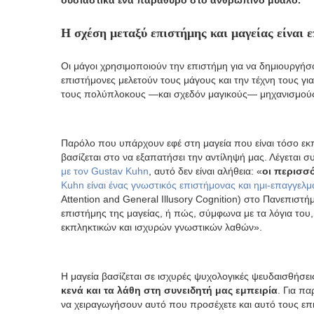
ουσιαστικά ένα παράθυρο στο ανθρώπινο μυαλό.
Η σχέση μεταξύ επιστήμης και μαγείας είναι 
Οι μάγοι χρησιμοποιούν την επιστήμη για να δημιουργήσ
επιστήμονες μελετούν τους μάγους και την τέχνη τους γι
τους πολύπλοκους —και σχεδόν μαγικούς— μηχανισμούς 
Παρόλο που υπάρχουν εφέ στη μαγεία που είναι τόσο εκπ
βασίζεται στο να εξαπατήσει την αντίληψή μας. Λέγεται συ
με τον Gustav Kuhn
, αυτό δεν είναι αλήθεια: «
οι περισσ
Kuhn είναι ένας γνωστικός επιστήμονας και ημι-επαγγελμ
Attention and General Illusory Cognition) στο Πανεπιστή
επιστήμης της μαγείας, ή πώς, σύμφωνα με τα λόγια του
εκπληκτικών και ισχυρών γνωστικών λαθών».
Η μαγεία βασίζεται σε ισχυρές ψυχολογικές ψευδαισθήσει
κενά και τα λάθη στη συνειδητή μας εμπειρία
. Για π
να χειραγωγήσουν αυτό που προσέχετε και αυτό τους επιτρ