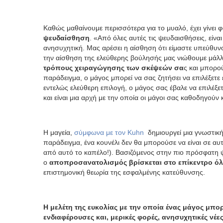
Καθώς μαθαίνουμε περισσότερα για το μυαλό, έχει γίνει φ
ψευδαίσθηση
. «Από όλες αυτές τις ψευδαισθήσεις, είναι
ανησυχητική. Μας αρέσει η αίσθηση ότι είμαστε υπεύθυν
την αίσθηση της ελεύθερης βούλησής μας νιώθουμε μάλ
τρόπους χειραγώγησης των σκέψεών σα
ς και μπορο
παράδειγμα, ο μάγος μπορεί να σας ζητήσει να επιλέξετε 
εντελώς ελεύθερη επιλογή, ο μάγος σας έβαλε να επιλέξε
και είναι μια αρχή με την οποία οι μάγοι σας καθοδηγού
Η μαγεία,
σύμφωνα με τον Kuhn
δημιουργεί μια γνωστική
παράδειγμα, ένα κουνέλι δεν θα μπορούσε να είναι σε αυ
από αυτό το καπέλο!). Βασιζόμενος στην πιο πρόσφατη ψυ
ο
αποπροσανατολισμός βρίσκεται στο επίκεντρο ό
επιστημονική θεωρία της εσφαλμένης κατεύθυνσης.
Η μελέτη της ευκολίας με την οποία ένας μάγος μπορ
ενδιαφέρουσες και, μερικές φορές, ανησυχητικές νέε