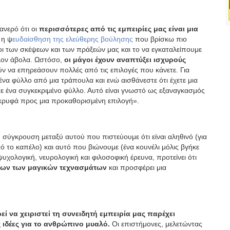
ανερό ότι οι
περισσότερες από τις εμπειρίες μας είναι μια
 η ψ
ευδαίσθηση της ελεύθερης βούλησης
που βρίσκω πιο
οι των σκέψεων και των πράξεών μας και το να εγκαταλείπουμε
λον άβολα. Ωστόσο,
οι μάγοι έχουν αναπτύξει ισχυρούς
ύν να επηρεάσουν πολλές από τις επιλογές που κάνετε. Για
ένα φύλλο από μια τράπουλα και ενώ αισθάνεστε ότι έχετε μια
τε ένα συγκεκριμένο φύλλο. Αυτό είναι γνωστό ως εξαναγκασμός
ν κρυφά προς μια προκαθορισμένη επιλογή».
 σύγκρουση μεταξύ αυτού που πιστεύουμε ότι είναι αληθινό (για
τό το καπέλο) και αυτό που βιώνουμε (ένα κουνέλι μόλις βγήκε
χολογική, νευρολογική και φιλοσοφική έρευνα, προτείνει ότι
λων των μαγικών τεχνασμάτων
και προσφέρει μια
εί να χειριστεί τη συνειδητή εμπειρία μας παρέχει
ς ιδέες για το ανθρώπινο μυαλό.
Οι επιστήμονες, μελετώντας