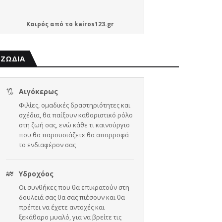
Καιρός
από το
kairos123.gr
ΖΩΔΙΑ