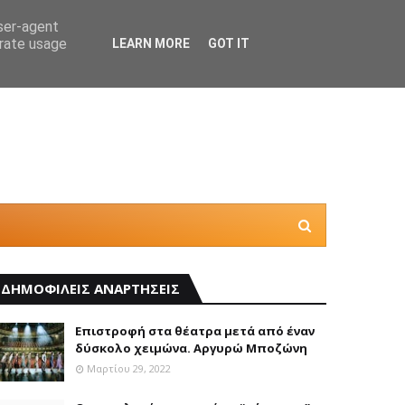
user-agent
erate usage
LEARN MORE
GOT IT
Η “Κατ
ΔΗΜΟΦΙΛΕΙΣ ΑΝΑΡΤΗΣΕΙΣ
Επιστροφή στα θέατρα μετά από έναν
δύσκολο χειμώνα. Αργυρώ Μποζώνη
Μαρτίου 29, 2022