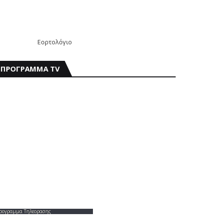
Εορτολόγιο
ΠΡΟΓΡΑΜΜΑ TV
ρογραμμα Τηλεορασης