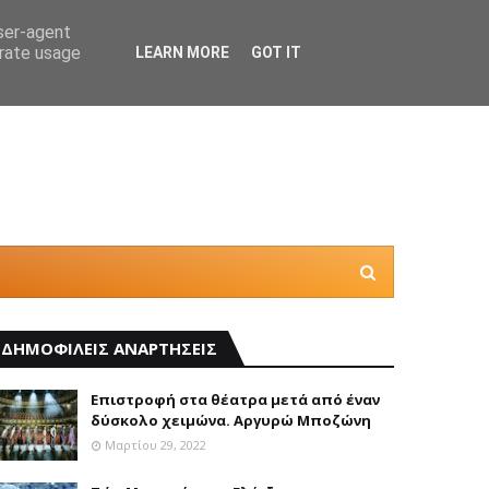
user-agent
erate usage
LEARN MORE
GOT IT
Θέλεις
ΔΗΜΟΦΙΛΕΙΣ ΑΝΑΡΤΗΣΕΙΣ
Επιστροφή στα θέατρα μετά από έναν
δύσκολο χειμώνα. Αργυρώ Μποζώνη
Μαρτίου 29, 2022