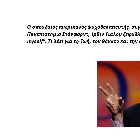
Ο σπουδαίος αμερικανός ψυχοθεραπευτής, συγ
Πανεπιστήμιο Στάνφορντ, Ίρβιν Γιάλομ ξεφυλλί
myself”. Τι λέει για τη ζωή, τον θάνατο και τ