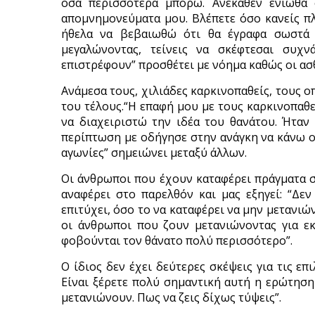
όσα περισσότερα μπορώ. Ανέκαθεν ένιωθα 
απομνημονεύματα μου. Βλέπετε όσο κανείς πλ
ήθελα να βεβαιωθώ ότι θα έγραφα σωστά 
μεγαλώνοντας, τείνεις να σκέφτεσαι συ
επιστρέφουν” προσθέτει με νόημα καθώς οι ασ
Ανάμεσα τους, χιλιάδες καρκινοπαθείς, τους ο
του τέλους.“Η επαφή μου με τους καρκινοπαθε
να διαχειριστώ την ιδέα του θανάτου. Ήταν
περίπτωση με οδήγησε στην ανάγκη να κάνω ο ί
αγωνίες” σημειώνει μεταξύ άλλων.
Οι άνθρωποι που έχουν καταφέρει πράγματα σ
αναφέρει στο παρελθόν και μας εξηγεί: “Δεν
επιτύχει, όσο το να καταφέρει να μην μετανιώ
οι άνθρωποι που ζουν μετανιώνοντας για εκ
φοβούνται τον θάνατο πολύ περισσότερο”.
Ο ίδιος δεν έχει δεύτερες σκέψεις για τις επ
Είναι ξέρετε πολύ σημαντική αυτή η ερώτηση
μετανιώνουν. Πως να ζεις δίχως τύψεις”.