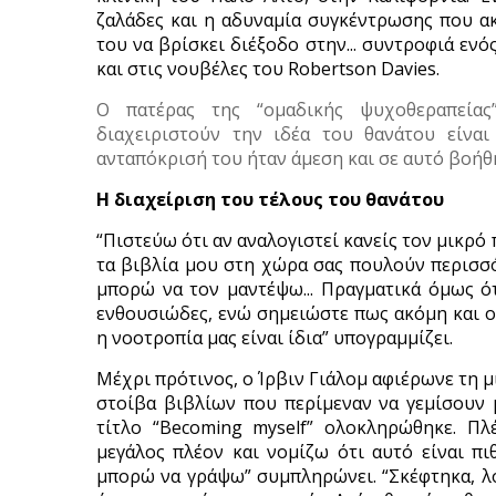
ζαλάδες και η αδυναμία συγκέντρωσης που α
του να βρίσκει διέξοδο στην... συντροφιά ενό
και στις νουβέλες του Robertson Davies.
Ο πατέρας της “ομαδικής ψυχοθεραπεία
διαχειριστούν την ιδέα του θανάτου είναι
ανταπόκρισή του ήταν άμεση και σε αυτό βοήθη
Η διαχείριση του τέλους του θανάτου
“Πιστεύω ότι αν αναλογιστεί κανείς τον μικρό 
τα βιβλία μου στη χώρα σας πουλούν περισσ
μπορώ να τον μαντέψω... Πραγματικά όμως ότ
ενθουσιώδες, ενώ σημειώστε πως ακόμη και οι 
η νοοτροπία μας είναι ίδια” υπογραμμίζει.
Μέχρι πρότινος, ο Ίρβιν Γιάλομ αφιέρωνε τη μι
στοίβα βιβλίων που περίμεναν να γεμίσουν μ
τίτλο “Becoming myself” ολοκληρώθηκε. Πλ
μεγάλος πλέον και νομίζω ότι αυτό είναι πι
μπορώ να γράψω” συμπληρώνει. “Σκέφτηκα, λο