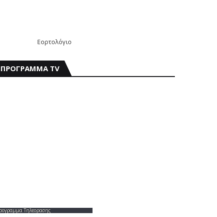
Εορτολόγιο
ΠΡΟΓΡΑΜΜΑ TV
ρογραμμα Τηλεορασης