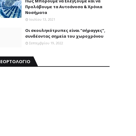
Πώς Μπορούμε να Ελέγξουμε και να
Προλάβουμε τα Αυτοάνοσα & Χρόνια
Νοσήματα
Ιουλίου 13, 2021
Οι σκουληκότρυπες είναι “σήραγγες”,
συνδέοντας σημεία του χωροχρόνου
Σεπτεμβρίου 19, 2022
ΕΟΡΤΟΛΟΓΙΟ