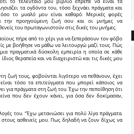
ότι το τελευταίο μου βιβλίο έπρεπε να είναι τα
ησιάζει τα ογδόντα του, τόσο ξεχνάει πράγματα και
όσο το μυαλό μου είναι καθαρό. Μερικές φορές
χνά την προηγούμενη ζωή σου και οι μνήμες να
θενείς του πρωταγωνιστούν στις δικές του μνήμες.
ποίους πήρε από το χέρι για να ξεπεράσουν τον φόβο
ίς με βοήθησε να μάθω να λειτουργώ μαζί τους. Πώς
 μια πραγματικά δύσκολη εμπειρία η οποία σε κάθε
διος θεραπεία και να διαχειριστώ και τις δικές μου
τη ζωή τους, φοβούνται λιγότερο να πεθάνουν, έχει
 είναι τόσο τα επιτεύγματα που μπορεί κάποιος να
νει για πράγματα στη ζωή του. Έχω την πεποίθηση ότι
είνα που δεν έχουν κάνει, για όσα δεν δοκίμασαν,
ιλογές του. “Έχω μετανιώσει για πολύ λίγα πράγματα.
 στους ασθενείς μου. Πως δηλαδή να ζουν δίχως να