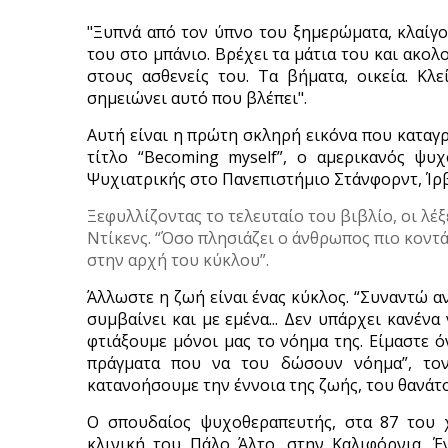
"Ξυπνά από τον ύπνο του ξημερώματα, κλαίγον
του στο μπάνιο. Βρέχει τα μάτια του και ακολ
στους ασθενείς του. Τα βήματα, οικεία. Κλε
σημειώνει αυτό που βλέπει".
Αυτή είναι η πρώτη σκληρή εικόνα που καταγρ
τίτλο “Becoming myself”, ο αμερικανός ψυ
Ψυχιατρικής στο Πανεπιστήμιο Στάνφορντ, Ίρβ
Ξεφυλλίζοντας το τελευταίο του βιβλίο, οι λέ
Ντίκενς. “Όσο πλησιάζει ο άνθρωπος πιο κοντά 
στην αρχή του κύκλου”.
Άλλωστε η ζωή είναι ένας κύκλος. “Συναντώ α
συμβαίνει και με εμένα... Δεν υπάρχει κανένα
φτιάξουμε μόνοι μας το νόημα της. Είμαστε ό
πράγματα που να του δώσουν νόημα”, τονί
κατανοήσουμε την έννοια της ζωής, του θανάτ
Ο σπουδαίος ψυχοθεραπευτής, στα 87 του 
κλινική του Πάλο Άλτο, στην Καλιφόρνια. Έ