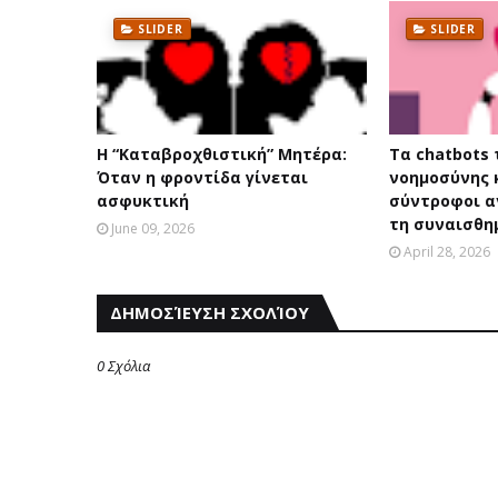
SLIDER
SLIDER
Η “Καταβροχθιστική” Mητέρα:
Τα chatbots
Όταν η φροντίδα γίνεται
νοημοσύνης 
ασφυκτική
σύντροφοι 
τη συναισθη
June 09, 2026
April 28, 2026
ΔΗΜΟΣΊΕΥΣΗ ΣΧΟΛΊΟΥ
0 Σχόλια