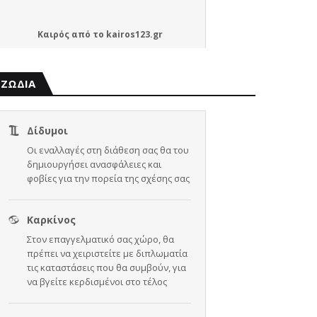
Καιρός
από το
kairos123.gr
ΖΩΔΙΑ