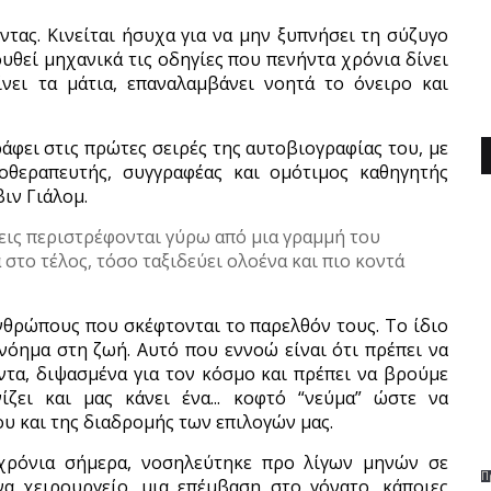
τας. Κινείται ήσυχα για να μην ξυπνήσει τη σύζυγο
ουθεί μηχανικά τις οδηγίες που πενήντα χρόνια δίνει
ίνει τα μάτια, επαναλαμβάνει νοητά το όνειρο και
άφει στις πρώτες σειρές της αυτοβιογραφίας του, με
χοθεραπευτής, συγγραφέας και ομότιμος καθηγητής
ιν Γιάλομ.
ξεις περιστρέφονται γύρω από μια γραμμή του
στο τέλος, τόσο ταξιδεύει ολοένα και πιο κοντά
νθρώπους που σκέφτονται το παρελθόν τους. Το ίδιο
 νόημα στη ζωή. Αυτό που εννοώ είναι ότι πρέπει να
ντα, διψασμένα για τον κόσμο και πρέπει να βρούμε
ζει και μας κάνει ένα... κοφτό “νεύμα” ώστε να
ου και της διαδρομής των επιλογών μας.
χρόνια σήμερα, νοσηλεύτηκε προ λίγων μηνών σε
Π
να χειρουργείο, μια επέμβαση στο γόνατο, κάποιες