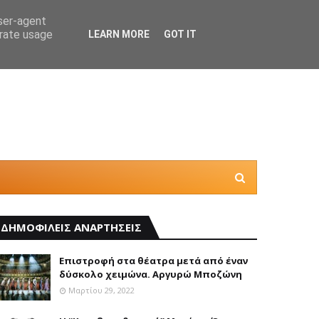
user-agent
erate usage
LEARN MORE
GOT IT
Θέλεις
ΔΗΜΟΦΙΛΕΙΣ ΑΝΑΡΤΗΣΕΙΣ
Επιστροφή στα θέατρα μετά από έναν
δύσκολο χειμώνα. Αργυρώ Μποζώνη
Μαρτίου 29, 2022