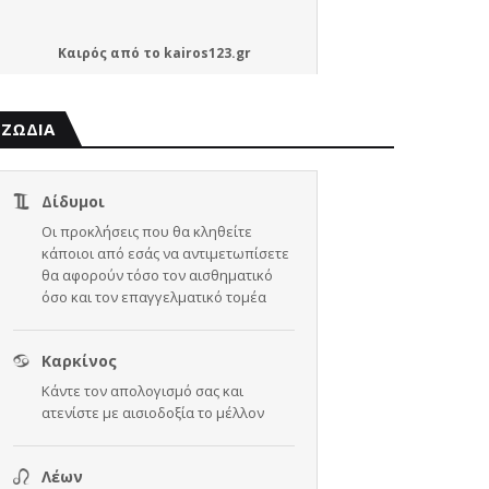
Καιρός
από το
kairos123.gr
ΖΩΔΙΑ