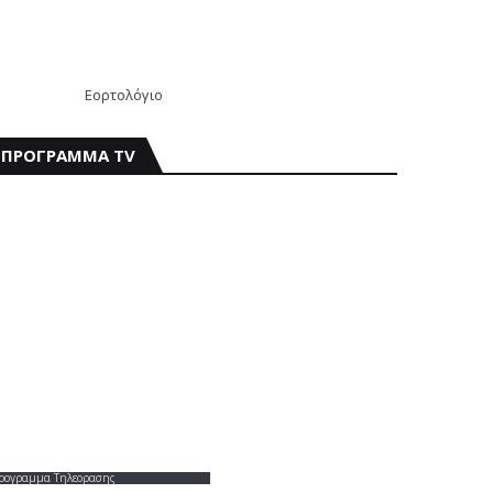
Εορτολόγιο
ΠΡΟΓΡΑΜΜΑ TV
ρογραμμα Τηλεορασης