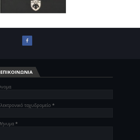
ΕΠΙΚΟΙΝΩΝΙΑ
νομα
λεκτρονικό ταχυδρομείο
*
Μήνυμα
*