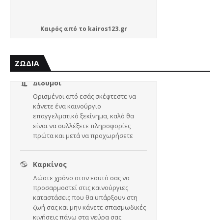
Καιρός
από το
kairos123.gr
ΖΩΔΙΑ