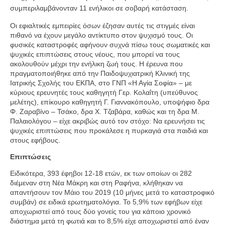
συμπεριλαμβάνονταν 11 ενήλικοι σε σοβαρή κατάσταση.
Οι εφιαλτικές εμπειρίες όσων έζησαν αυτές τις στιγμές είναι
πιθανό να έχουν μεγάλο αντίκτυπο στον ψυχισμό τους. Οι
φυσικές καταστροφές αφήνουν συχνά πίσω τους σωματικές και
ψυχικές επιπτώσεις στους νέους, που μπορεί να τους
ακολουθούν μέχρι την ενήλικη ζωή τους. Η έρευνα που
πραγματοποιήθηκε από την Παιδοψυχιατρική Κλινική της
Ιατρικής Σχολής του ΕΚΠΑ, στο ΓΝΠ «Η Αγία Σοφία» – με
κύριους ερευνητές τους καθηγητή Γερ. Κολαΐτη (υπεύθυνος
μελέτης), επίκουρο καθηγητή Γ. Γιαννακόπουλο, υποψήφιο δρα
Φ. Ζαραβίνο – Τσάκο, δρα Χ. Τζαβάρα, καθώς και τη δρα Μ.
Παλαιολόγου – είχε ακριβώς αυτό τον στόχο: Να ερευνήσει τις
ψυχικές επιπτώσεις που προκάλεσε η πυρκαγιά στα παιδιά και
στους εφήβους.
Επιπτώσεις
Ειδικότερα, 393 έφηβοι 12-18 ετών, εκ των οποίων οι 282
διέμεναν στη Νέα Μάκρη και στη Ραφήνα, κλήθηκαν να
απαντήσουν τον Μάιο του 2019 (10 μήνες μετά το καταστροφικό
συμβάν) σε ειδικά ερωτηματολόγια. Το 5,9% των εφήβων είχε
αποχωριστεί από τους δύο γονείς του για κάποιο χρονικό
διάστημα μετά τη φωτιά και το 8,5% είχε αποχωριστεί από έναν