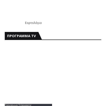
Εορτολόγιο
ΠΡΟΓΡΑΜΜΑ TV
Προγραμμα Τηλεορασης