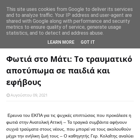
This site uses cookies from Google to deliver its services
and to analyze traffic. Your IP address and user-agent are
Ο εθελοντισμός και άλλες πράξεις καλοσύνης βοηθούν και
Θέλ
shared with Google along with performance and security
SLIDER
 σύνδεση
αυτόν που βοηθάει.
γε
metrics to ensure quality of service, generate usage
statistics, and to detect and address abuse.
Αρχική σελίδα
SLIDER
Φωτιά στο Μάτι: Το τραυματικό αποτύπωμα
LEARN MORE
GOT IT
σε παιδιά και εφήβους
Φωτιά στο Μάτι: Το τραυματικό
αποτύπωμα σε παιδιά και
εφήβους
Αυγούστου 09, 2021
Ερευνα του ΕΚΠΑ για τις ψυχικές επιπτώσεις που προκάλεσε η
φωτιά στην Ανατολική Αττική – Τα τραγικά συμβάντα αφήνουν
συχνά τραύματα στους νέους, που μπορεί να τους ακολουθούν
μέχρι την ενήλικη ζωή τους – Ο καθηγητής Γερ. Κολαΐτης αναλύει