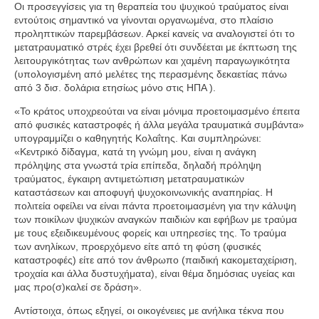
Οι προσεγγίσεις για τη θεραπεία του ψυχικού τραύματος είναι
εντούτοις σημαντικό να γίνονται οργανωμένα, στο πλαίσιο
προληπτικών παρεμβάσεων. Αρκεί κανείς να αναλογιστεί ότι το
μετατραυματικό στρές έχει βρεθεί ότι συνδέεται με έκπτωση της
λειτουργικότητας των ανθρώπων και χαμένη παραγωγικότητα
(υπολογισμένη από μελέτες της περασμένης δεκαετίας πάνω
από 3 δισ. δολάρια ετησίως μόνο στις ΗΠΑ ).
«Το κράτος υποχρεούται να είναι μόνιμα προετοιμασμένο έπειτα
από φυσικές καταστροφές ή άλλα μεγάλα τραυματικά συμβάντα»
υπογραμμίζει ο καθηγητής Κολαΐτης. Και συμπληρώνει:
«Κεντρικό δίδαγμα, κατά τη γνώμη μου, είναι η ανάγκη
πρόληψης στα γνωστά τρία επίπεδα, δηλαδή πρόληψη
τραύματος, έγκαιρη αντιμετώπιση μετατραυματικών
καταστάσεων και αποφυγή ψυχοκοινωνικής αναπηρίας. Η
πολιτεία οφείλει να είναι πάντα προετοιμασμένη για την κάλυψη
των ποικίλων ψυχικών αναγκών παιδιών και εφήβων με τραύμα
με τους εξειδικευμένους φορείς και υπηρεσίες της. Το τραύμα
των ανηλίκων, προερχόμενο είτε από τη φύση (φυσικές
καταστροφές) είτε από τον άνθρωπο (παιδική κακομεταχείριση,
τροχαία και άλλα δυστυχήματα), είναι θέμα δημόσιας υγείας και
μας προ(σ)καλεί σε δράση».
Αντίστοιχα, όπως εξηγεί, οι οικογένειες με ανήλικα τέκνα που