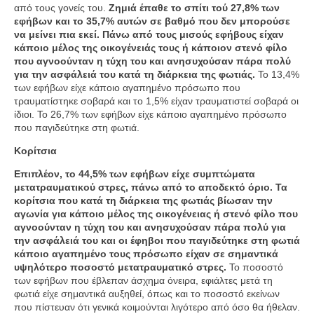
από τους γονείς του.
Ζημιά έπαθε το σπίτι τού 27,8% των
εφήβων και το 35,7% αυτών σε βαθμό που δεν μπορούσε
να μείνει πια εκεί. Πάνω από τους μισούς εφήβους είχαν
κάποιο μέλος της οικογένειάς τους ή κάποιον στενό φίλο
που αγνοούνταν η τύχη του και ανησυχούσαν πάρα πολύ
για την ασφάλειά του κατά τη διάρκεια της φωτιάς.
Το 13,4%
των εφήβων είχε κάποιο αγαπημένο πρόσωπο που
τραυματίστηκε σοβαρά και το 1,5% είχαν τραυματιστεί σοβαρά οι
ίδιοι. Το 26,7% των εφήβων είχε κάποιο αγαπημένο πρόσωπο
που παγιδεύτηκε στη φωτιά.
Κορίτσια
Επιπλέον, το 44,5% των εφήβων είχε συμπτώματα
μετατραυματικού στρες, πάνω από το αποδεκτό όριο. Τα
κορίτσια που κατά τη διάρκεια της φωτιάς βίωσαν την
αγωνία για κάποιο μέλος της οικογένειας ή στενό φίλο που
αγνοούνταν η τύχη του και ανησυχούσαν πάρα πολύ για
την ασφάλειά του και οι έφηβοι που παγιδεύτηκε στη φωτιά
κάποιο αγαπημένο τους πρόσωπο είχαν σε σημαντικά
υψηλότερο ποσοστό μετατραυματικό στρες.
Το ποσοστό
των εφήβων που έβλεπαν άσχημα όνειρα, εφιάλτες μετά τη
φωτιά είχε σημαντικά αυξηθεί, όπως και το ποσοστό εκείνων
που πίστευαν ότι γενικά κοιμούνται λιγότερο από όσο θα ήθελαν.