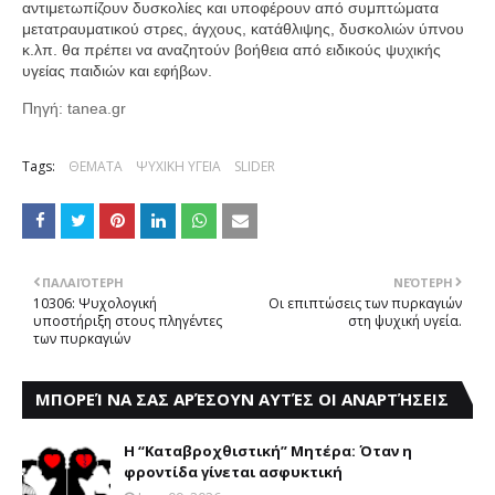
αντιμετωπίζουν δυσκολίες και υποφέρουν από συμπτώματα
μετατραυματικού στρες, άγχους, κατάθλιψης, δυσκολιών ύπνου
κ.λπ. θα πρέπει να αναζητούν βοήθεια από ειδικούς ψυχικής
υγείας παιδιών και εφήβων.
Πηγή: ta
nea.gr
Tags:
ΘΕΜΑΤΑ
ΨΥΧΙΚΗ ΥΓΕΙΑ
SLIDER
ΠΑΛΑΙΌΤΕΡΗ
ΝΕΌΤΕΡΗ
10306: Ψυχολογική
Οι επιπτώσεις των πυρκαγιών
υποστήριξη στους πληγέντες
στη ψυχική υγεία.
των πυρκαγιών
ΜΠΟΡΕΊ ΝΑ ΣΑΣ ΑΡΈΣΟΥΝ ΑΥΤΈΣ ΟΙ ΑΝΑΡΤΉΣΕΙΣ
Η “Καταβροχθιστική” Mητέρα: Όταν η
φροντίδα γίνεται ασφυκτική