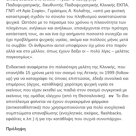
Παιδοψυχιατρικής, διευθυντής Παιδοψυχιατρικής Κλινικής ΕΚΠΑ,
ΓΝΠ «Η Αγία Σοφία», Γεράσιμος Α. Κολαΐτης, «από μια φυσική
καταστροφή σχεδόν το σύνολο του πληθυσμού αναστατώνεται
ψυχικά. Ωστόσο με το πέρασμα του χρόνου η πλειονότητα των
πληγέντων, ενήλικων και ανήλικων, επανέρχονται στην πρότερη
κατάστασή τους, αν και ένα όχι ασήμαντο ποσοστό συνεχίζει να
έχει προβλήματα ψυχικής υγείας, ακόμα και πολλούς μήνες μετά
το συμβάν. Οι άνθρωποι αυτοί υποφέρουν όχι μόνο στο παρόν
αλλά και στο μέλλον, όπως έχουν δείξει οι – πολύ λίγες – μελέτες
παγκοσμίως».
Ενδεικτικά αναφέρεται ότι παλαιότερη μελέτη της Κλινικής, που
επανήλθε 15 χρόνια μετά τον σεισμό της Αττικής το 1999 (follow-
up) για να καταγράφει τις όποιες επιπτώσεις, έδειξε συνολικά και
επιμέρους (άγχος, κατάθλιψη) χειρότερη ψυχική υγεία σε
εκείνους που είχαν εκτεθεί ως παιδιά στον σεισμό συγκριτικά με
εκείνους της ομάδας ελέγχου (από τη Θεσσαλονίκη).
cv
Το ίδιο
αποτέλεσμα φαίνεται να έχουν συγκεκριμένα φάρμακα
(αντικαταθλιπτικά) που χρησιμοποιούνται για πολύ ενοχλητικά
συμπτώματα επαναβίωσης (ενοχλητικές σκέψεις, flashbacks,
εφιάλτες κ.λπ.) ή για την κατάθλιψη που συχνά συνυπάρχει».
Πρόληψη