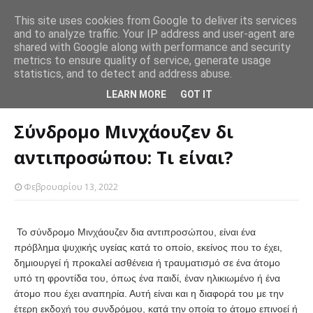
This site uses cookies from Google to deliver its services
Ο εθελοντισμός και άλλες πράξεις καλοσύνης βοηθούν και
and to analyze traffic. Your IP address and user-agent are
Πώ
SLIDER
shared with Google along with performance and security
αυτόν που βοηθάει.
Θέλεις να χάσεις βάρος; Προσπάθησε να τρως τα ίδια
πρ
metrics to ensure quality of service, generate usage
SLIDER
γεύματα επανειλημμένα
statistics, and to detect and address abuse.
Αρχική σελίδα
SLIDER
Σύνδρομο Μινχάουζεν δι αντιπροσώπου: Τι
LEARN MORE
GOT IT
είναι?
Σύνδρομο Μινχάουζεν δι
αντιπροσώπου: Τι είναι?
Φεβρουαρίου 13, 2022
Το σύνδρομο Μινχάουζεν δια αντιπροσώπου, είναι ένα
πρόβλημα ψυχικής υγείας κατά το οποίο, εκείνος που το έχει,
δημιουργεί ή προκαλεί ασθένεια ή τραυματισμό σε ένα άτομο
υπό τη φροντίδα του, όπως ένα παιδί, έναν ηλικιωμένο ή ένα
άτομο που έχει αναπηρία. Αυτή είναι και η διαφορά του με την
έτερη εκδοχή του συνδρόμου, κατά την οποία το άτομο επινοεί ή