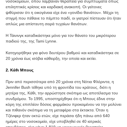
νοσοκομείων, όπου λαμβαναν θεραπεία για συμπτώματα όπως
επιληπτικές κρίσεις και καρδιακή ανακοπή. Οι γείτονες
ψιθύρισαν ότι η οικογένεια είχε ένα «γονίδιο θανάτου». Μέχρι τη
στιγμή που πέθανε το πέμπτο παιδί, οι γιατροί πίστευαν ότι ήταν
απλώς μια απίστευτη σειρά τυχαίων θανάτων.
Η Τάινινγκ καταδικάστηκε μόνο για τον θάνατο του μικρότερου
παιδιού της, της Tami Lynne.
Κατηγορήθηκε για φόνο δευτέρου βαθμού και καταδικάστηκε σε
20 χρόνια έως ισόβια κάθειρξη, την οποία και εκτίει.
2. Κάθι Μπους
Πριν από περισσότερα από 20 χρόνια στη Νότια Φλόριντα, η
Jennifer Bush τέθηκε υπό τη φροντίδα του κράτους, διότι η
μητέρα της, Κάθι, την αρρώστησε σκόπιμα ως αποτέλεσμα του
συνδρόμου. Το 1995, υποστηρίχθηκε ότι η Μπους έδινε στην
κόρη της επιπλέον δόσεις φαρμάκου προκειμένου να την μολύνει
και πιθανόν σκόπιμα να τη μεταφέρει στα έκτακτα. Όταν η
Τζένιφερ ήταν οκτώ ετών, είχε περάσει ήδη πάνω από 640
ημέρες στο νοσοκομείο, είχε υποβληθεί σε 40 ιατρικές
επεμβάσεις, είχε κάνει 1.819 μη χειρουργικές θεραπείες,