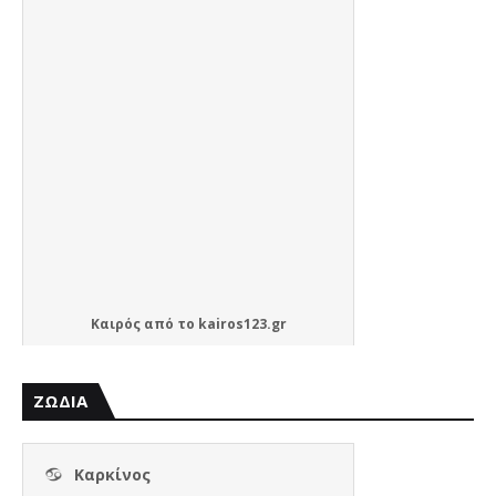
Καιρός
από το
kairos123.gr
ΖΩΔΙΑ