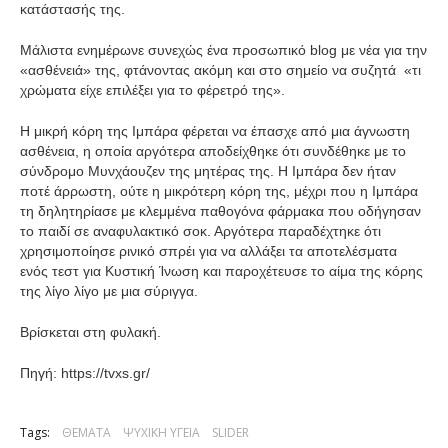
κατάστασής της.
Μάλιστα ενημέρωνε συνεχώς ένα προσωπικό blog με νέα για την
«ασθένειά» της, φτάνοντας ακόμη και στο σημείο να συζητά «τι
χρώματα είχε επιλέξει για το φέρετρό της».
Η μικρή κόρη της Ιμπάρα φέρεται να έπασχε από μια άγνωστη
ασθένεια, η οποία αργότερα αποδείχθηκε ότι συνδέθηκε με το
σύνδρομο Μυνχάουζεν της μητέρας της. Η Ιμπάρα δεν ήταν
ποτέ άρρωστη, ούτε η μικρότερη κόρη της, μέχρι που η Ιμπάρα
τη δηλητηρίασε με κλεμμένα παθογόνα φάρμακα που οδήγησαν
το παιδί σε αναφυλακτικό σοκ. Αργότερα παραδέχτηκε ότι
χρησιμοποίησε ρινικό σπρέι για να αλλάξει τα αποτελέσματα
ενός τεστ για Κυστική Ίνωση και παροχέτευσε το αίμα της κόρης
της λίγο λίγο με μια σύριγγα.
Βρίσκεται στη φυλακή.
Πηγή:
https://tvxs.gr/
Tags:
ΘΕΜΑΤΑ
ΨΥΧΙΚΗ ΥΓΕΙΑ
SLIDER