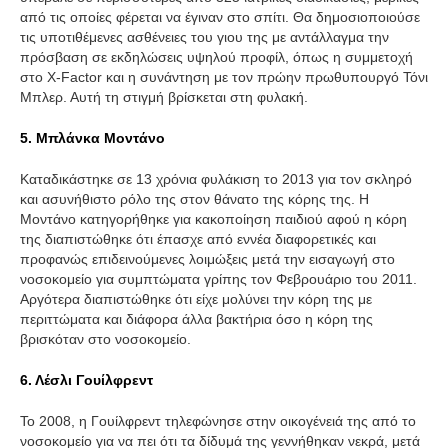
από τις οποίες φέρεται να έγιναν στο σπίτι. Θα δημοσιοποιούσε
τις υποτιθέμενες ασθένειες του γιου της με αντάλλαγμα την
πρόσβαση σε εκδηλώσεις υψηλού προφίλ, όπως η συμμετοχή
στο X-Factor και η συνάντηση με τον πρώην πρωθυπουργό Τόνι
Μπλερ. Αυτή τη στιγμή βρίσκεται στη φυλακή.
5. Μπλάνκα Μοντάνο
Καταδικάστηκε σε 13 χρόνια φυλάκιση το 2013 για τον σκληρό
και ασυνήθιστο ρόλο της στον θάνατο της κόρης της. Η
Μοντάνο κατηγορήθηκε για κακοποίηση παιδιού αφού η κόρη
της διαπιστώθηκε ότι έπασχε από εννέα διαφορετικές και
προφανώς επιδεινούμενες λοιμώξεις μετά την εισαγωγή στο
νοσοκομείο για συμπτώματα γρίπης τον Φεβρουάριο του 2011.
Αργότερα διαπιστώθηκε ότι είχε μολύνει την κόρη της με
περιττώματα και διάφορα άλλα βακτήρια όσο η κόρη της
βρισκόταν στο νοσοκομείο.
6. Λέσλι Γουίλφρεντ
Το 2008, η Γουίλφρεντ τηλεφώνησε στην οικογένειά της από το
νοσοκομείο για να πει ότι τα δίδυμά της γεννήθηκαν νεκρά, μετά