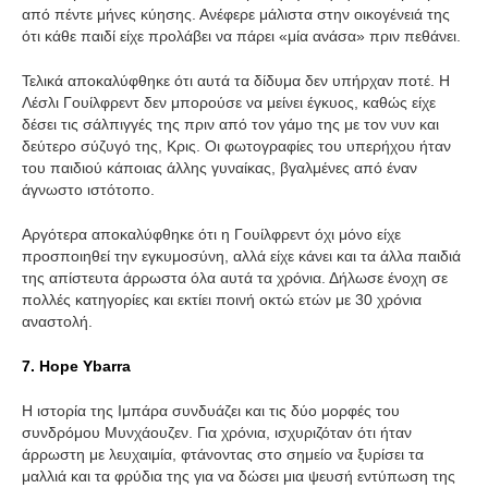
από πέντε μήνες κύησης. Ανέφερε μάλιστα στην οικογένειά της
ότι κάθε παιδί είχε προλάβει να πάρει «μία ανάσα» πριν πεθάνει.
Τελικά αποκαλύφθηκε ότι αυτά τα δίδυμα δεν υπήρχαν ποτέ. Η
Λέσλι Γουίλφρεντ δεν μπορούσε να μείνει έγκυος, καθώς είχε
δέσει τις σάλπιγγές της πριν από τον γάμο της με τον νυν και
δεύτερο σύζυγό της, Κρις. Οι φωτογραφίες του υπερήχου ήταν
του παιδιού κάποιας άλλης γυναίκας, βγαλμένες από έναν
άγνωστο ιστότοπο.
Αργότερα αποκαλύφθηκε ότι η Γουίλφρεντ όχι μόνο είχε
προσποιηθεί την εγκυμοσύνη, αλλά είχε κάνει και τα άλλα παιδιά
της απίστευτα άρρωστα όλα αυτά τα χρόνια. Δήλωσε ένοχη σε
πολλές κατηγορίες και εκτίει ποινή οκτώ ετών με 30 χρόνια
αναστολή.
7. Hope Ybarra
Η ιστορία της Ιμπάρα συνδυάζει και τις δύο μορφές του
συνδρόμου Μυνχάουζεν. Για χρόνια, ισχυριζόταν ότι ήταν
άρρωστη με λευχαιμία, φτάνοντας στο σημείο να ξυρίσει τα
μαλλιά και τα φρύδια της για να δώσει μια ψευσή εντύπωση της