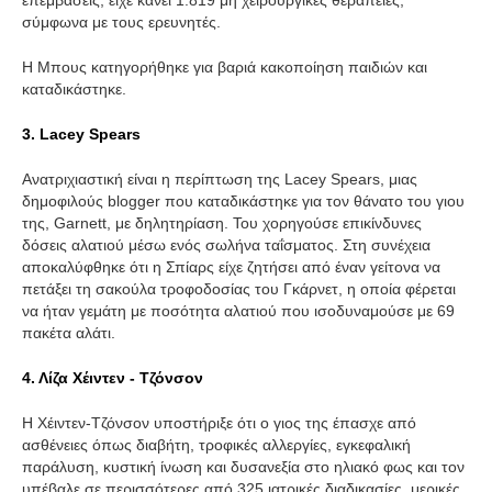
σύμφωνα με τους ερευνητές.
Η Μπους κατηγορήθηκε για βαριά κακοποίηση παιδιών και
καταδικάστηκε.
3. Lacey Spears
Ανατριχιαστική είναι η περίπτωση της Lacey Spears, μιας
δημοφιλούς blogger που καταδικάστηκε για τον θάνατο του γιου
της, Garnett, με δηλητηρίαση. Του χορηγούσε επικίνδυνες
δόσεις αλατιού μέσω ενός σωλήνα ταΐσματος. Στη συνέχεια
αποκαλύφθηκε ότι η Σπίαρς είχε ζητήσει από έναν γείτονα να
πετάξει τη σακούλα τροφοδοσίας του Γκάρνετ, η οποία φέρεται
να ήταν γεμάτη με ποσότητα αλατιού που ισοδυναμούσε με 69
πακέτα αλάτι.
4. Λίζα Χέιντεν - Τζόνσον
Η Χέιντεν-Τζόνσον υποστήριξε ότι ο γιος της έπασχε από
ασθένειες όπως διαβήτη, τροφικές αλλεργίες, εγκεφαλική
παράλυση, κυστική ίνωση και δυσανεξία στο ηλιακό φως και τον
υπέβαλε σε περισσότερες από 325 ιατρικές διαδικασίες, μερικές