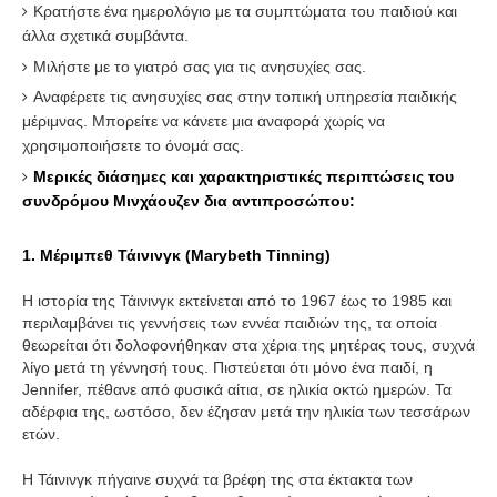
Κρατήστε ένα ημερολόγιο με τα συμπτώματα του παιδιού και
άλλα σχετικά συμβάντα.
Μιλήστε με το γιατρό σας για τις ανησυχίες σας.
Αναφέρετε τις ανησυχίες σας στην τοπική υπηρεσία παιδικής
μέριμνας. Μπορείτε να κάνετε μια αναφορά χωρίς να
χρησιμοποιήσετε το όνομά σας.
Μερικές διάσημες και χαρακτηριστικές περιπτώσεις του
συνδρόμου Μινχάουζεν δια αντιπροσώπου:
1. Μέριμπεθ Τάινινγκ (Marybeth Tinning)
Η ιστορία της Τάινινγκ εκτείνεται από το 1967 έως το 1985 και
περιλαμβάνει τις γεννήσεις των εννέα παιδιών της, τα οποία
θεωρείται ότι δολοφονήθηκαν στα χέρια της μητέρας τους, συχνά
λίγο μετά τη γέννησή τους. Πιστεύεται ότι μόνο ένα παιδί, η
Jennifer, πέθανε από φυσικά αίτια, σε ηλικία οκτώ ημερών. Τα
αδέρφια της, ωστόσο, δεν έζησαν μετά την ηλικία των τεσσάρων
ετών.
Η Τάινινγκ πήγαινε συχνά τα βρέφη της στα έκτακτα των