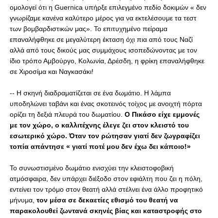
ομολογεί ότι η Guernica υπήρξε επιλεγμένο πεδίο δοκιμών « δεν 
γνωρίζαμε κανένα καλύτερο μέρος για να εκτελέσουμε τα τεστ 
των βομβαρδιστικών μας». Το επιτυχημένο πείραμα 
επαναλήφθηκε σε μεγαλύτερη έκταση όχι πια από τους Ναζί 
αλλά από τους δικούς μας συμμάχους ισοπεδώνοντας με τον 
ίδιο τρόπο Αμβούργο, Κολωνία, Δρέσδη, η φρίκη επαναλήφθηκε 
σε Χιροσίμα και Ναγκασάκι!
-- Η σκηνή διαδραματίζεται σε ένα δωμάτιο. Η λάμπα 
υποδηλώνει ταβάνι και ένας σκοτεινός τοίχος με ανοιχτή πόρτα 
ορίζει τη δεξιά πλευρά του δωματίου. 
Ο Πικάσο είχε εμμονές 
με τον χώρο, ο καλλιτέχνης έλεγε ζει στον κλειστό του 
εσωτερικό χώρο. Όταν τον ρώτησαν γιατί δεν ζωγραφίζει 
τοπία απάντησε « γιατί ποτέ μου δεν έχω δει κάποιο!»
Το συνωστισμένο δωμάτιο ενισχύει την κλειστοφοβική 
ατμόσφαιρα, δεν υπάρχει διέξοδο στον εφιάλτη που ζει η πόλη, 
εντείνει τον τρόμο στον θεατή αλλά στέλνει ένα άλλο προφητικό 
μήνυμα, 
τον μέσα σε δεκαετίες εθισμό του θεατή να 
παρακολουθεί ζωντανά σκηνές βίας και καταστροφής στο 