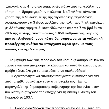
 Ξαφνικά, στις 4 το απόγευμα, ριπές πάνω από τα κεφάλια του 
κόσμου, οι δρόμοι γεμίζουν πτώματα. Ναζί πιλότοι κάνοντας 
χρήση της τελευταίας λέξης της αεροπορικής τεχνολογίας 
σφυροκοπούν για 3 ώρες ανελέητα την πόλη των 7 χιλ. κατοίκων 
με 32 τόνους εκρηκτικά, ισοπεδώνοντας 
έως τις 7 το βράδυ το 
70% της πόλης, σκοτώνοντας 1.650 ανθρώπους, κυρίως 
άμαχο πληθυσμό, γυναικόπαιδα, σύμφωνα με τη ναζιστική 
προσέγγιση ανάξιοι να υπάρχουν αφού ήταν με τους 
άλλους και όχι δικοί μας.
     Το μήνυμα των Ναζί προς όλο τον κόσμο ξεκάθαρο και κυνικό 
: αυτό είναι που μπορούμε να κάνουμε και αυτό θα κάνουμε, μια 
πρόβα τζενεράλε για το τι επρόκειτο να ακολουθήσει!
      Η φρικαλεότητα και απανθρωπιά γίνεται έμπνευση για ένα 
από τα εμβληματικότερα έργα στη Ιστορία της Τέχνης, 
παραγγελία της δημοκρατικής κυβέρνησης της Ισπανίας στον 
πιο διάσημο ζωγράφο της εποχής για τη Διεθνή Έκθεση του 
Παρισιού το 1937. 
     Ο Πικάσο ολοκλήρωσε τον τεράστιο καμβά σε 35 μέρες, τον 