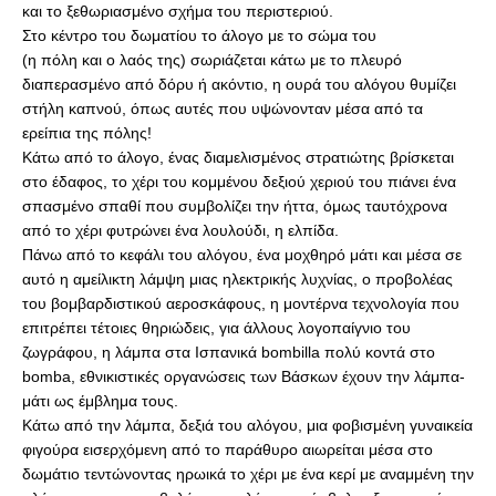
και το ξεθωριασμένο σχήμα του περιστεριού.
Στο κέντρο του δωματίου το άλογο με το σώμα του 
(η πόλη και ο λαός της) σωριάζεται κάτω με το πλευρό 
διαπερασμένο από δόρυ ή ακόντιο, η ουρά του αλόγου θυμίζει 
στήλη καπνού, όπως αυτές που υψώνονταν μέσα από τα 
ερείπια της πόλης!
Κάτω από το άλογο, ένας διαμελισμένος στρατιώτης βρίσκεται 
στο έδαφος, το χέρι του κομμένου δεξιού χεριού του πιάνει ένα 
σπασμένο σπαθί που συμβολίζει την ήττα, όμως ταυτόχρονα 
από το χέρι φυτρώνει ένα λουλούδι, η ελπίδα. 
Πάνω από το κεφάλι του αλόγου, ένα μοχθηρό μάτι και μέσα σε 
αυτό η αμείλικτη λάμψη μιας ηλεκτρικής λυχνίας, ο προβολέας 
του βομβαρδιστικού αεροσκάφους, η μοντέρνα τεχνολογία που 
επιτρέπει τέτοιες θηριώδεις, για άλλους λογοπαίγνιο του 
ζωγράφου, η λάμπα στα Ισπανικά bombilla πολύ κοντά στο 
bomba, εθνικιστικές οργανώσεις των Βάσκων έχουν την λάμπα-
μάτι ως έμβλημα τους.
Κάτω από την λάμπα, δεξιά του αλόγου, μια φοβισμένη γυναικεία 
φιγούρα εισερχόμενη από το παράθυρο αιωρείται μέσα στο 
δωμάτιο τεντώνοντας ηρωικά το χέρι με ένα κερί με αναμμένη την 