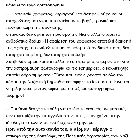
κάνουν το έργο αριστούργημα: 
-- Η απουσία χρώματος, κυριαρχούν το άσπρο-μαύρο και οι 
αποχρώσεις του γκρι που εντείνουν το βαρύ, τραγικό και 
πένθιμο κλίμα της σύνθεσης, 
ο πίνακας δεν υμνεί τον ηρωισμό της Νίκης αλλά ιστορεί το 
ανθρώπινο δράμα «Η αφαίρεση του χρώματος αποτελεί διακοπή 
της σχέσης του ανθρώπου με τον κόσμο: όταν διακόπτεται, δεν 
υπάρχει πια φύση, δεν υπάρχει πια ζωή». 
Συμβολίζει όμως και κάτι άλλο, το άσπρο-μαύρο φέρνει στο νου, 
την ασπρόμαυρη φωτογραφία και τις εφημερίδες, ο καλλιτέχνης 
αποτίει φόρο τιμής στον Τύπο που έκανε γνωστό σε όλο τον 
κόσμο την Ναζιστική θηριωδία και αφήνει το ίδιο του το έργο του 
να μιλήσει ως φωτογραφικό ρεπορτάζ, ως φωτογραφικό 
τεκμήριο!
-- Πουθενά δεν γίνεται νύξη για το ίδιο το γεγονός ονομαστικά, 
δεν περιορίζει την καταγγελία στον τόπο, στον χρόνο, στην 
ιδεολογία, στέλνοντας ένα διαχρονικό μήνυμα . 
Πριν από την αυτοκτονία του, ο Χέρμαν Γκέρινγκ
 ο 
επικεφαλής της Λουτβάφε, της Πολεμικής Αεροπορίας των Ναζί 