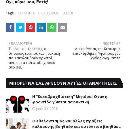
Όχι, κύριε μου, Εσείς!
Tags:
ΚΟΙΝΩΝΙΑ
ΠΟΛΙΤΙΣΜΟΣ
SLIDER
ΠΑΛΑΙΌΤΕΡΗ
ΝΕΌΤΕΡΗ
Τι είναι το stealthing, ο
Δομές Υγείας της Κέρκυρας
ύπουλος τρόπος και η τακτική
επισκέφθηκε η Υφυπουργός
που ακολουθούν αρκετοί
Υγείας Ζωή Ράπτη
άντρες τα τελευταία χρόνια
στο σεξ
ΜΠΟΡΕΊ ΝΑ ΣΑΣ ΑΡΈΣΟΥΝ ΑΥΤΈΣ ΟΙ ΑΝΑΡΤΉΣΕΙΣ
Η “Καταβροχθιστική” Mητέρα: Όταν η
φροντίδα γίνεται ασφυκτική
June 09, 2026
Ο εθελοντισμός και άλλες πράξεις
καλοσύνης βοηθούν και αυτόν που βοηθάει.