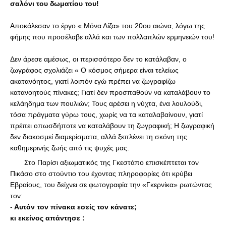
σαλόνι του δωματίου του! 
Αποκάλεσαν το έργο « Μόνα Λίζα» του 20ου αιώνα, λόγω της 
φήμης που προσέλαβε αλλά και των πολλαπλών ερμηνειών του! 
Δεν άρεσε αμέσως, οι περισσότερο δεν το κατάλαβαν, ο 
ζωγράφος σχολιάζει « Ο κόσμος σήμερα είναι τελείως 
ακατανόητος, γιατί λοιπόν εγώ πρέπει να ζωγραφίζω 
κατανοητούς πίνακες; Γιατί δεν προσπαθούν να καταλάβουν το 
κελάηδημα των πουλιών; Τους αρέσει η νύχτα, ένα λουλούδι, 
τόσα πράγματα γύρω τους, χωρίς να τα καταλαβαίνουν, γιατί 
πρέπει οπωσδήποτε να καταλάβουν τη ζωγραφική; Η ζωγραφική 
δεν διακοσμεί διαμερίσματα, αλλά ξεπλένει τη σκόνη της 
καθημερινής ζωής από τις ψυχές μας.
       Στο Παρίσι αξιωματικός της Γκεστάπο επισκέπτεται τον 
Πικάσο στο στούντιο του έχοντας πληροφορίες ότι κρύβει 
Εβραίους, του δείχνει σε φωτογραφία την «Γκερνίκα» ρωτώντας 
τον: 
-
 Αυτόν τον πίνακα εσείς τον κάνατε; 
κι εκείνος απάντησε : 