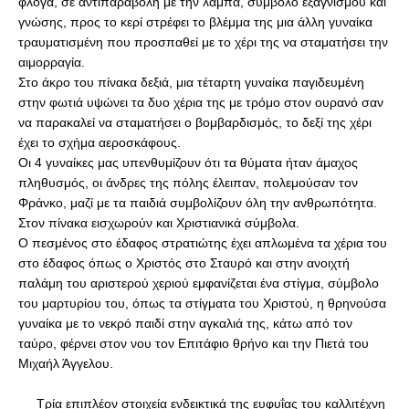
φλόγα, σε αντιπαραβολή με την λάμπα, σύμβολο εξαγνισμού και 
γνώσης, προς το κερί στρέφει το βλέμμα της μια άλλη γυναίκα 
τραυματισμένη που προσπαθεί με το χέρι της να σταματήσει την 
αιμορραγία. 
Στο άκρο του πίνακα δεξιά, μια τέταρτη γυναίκα παγιδευμένη 
στην φωτιά υψώνει τα δυο χέρια της με τρόμο στον ουρανό σαν 
να παρακαλεί να σταματήσει ο βομβαρδισμός, το δεξί της χέρι 
έχει το σχήμα αεροσκάφους.
Οι 4 γυναίκες μας υπενθυμίζουν ότι τα θύματα ήταν άμαχος 
πληθυσμός, οι άνδρες της πόλης έλειπαν, πολεμούσαν τον 
Φράνκο, μαζί με τα παιδιά συμβολίζουν όλη την ανθρωπότητα. 
Στον πίνακα εισχωρούν και Χριστιανικά σύμβολα. 
Ο πεσμένος στο έδαφος στρατιώτης έχει απλωμένα τα χέρια του 
στο έδαφος όπως ο Χριστός στο Σταυρό και στην ανοιχτή 
παλάμη του αριστερού χεριού εμφανίζεται ένα στίγμα, σύμβολο 
του μαρτυρίου του, όπως τα στίγματα του Χριστού, η θρηνούσα 
γυναίκα με το νεκρό παιδί στην αγκαλιά της, κάτω από τον 
ταύρο, φέρνει στον νου τον Επιτάφιο θρήνο και την Πιετά του 
Μιχαήλ Άγγελου.
     Tρία επιπλέον στοιχεία ενδεικτικά της ευφυΐας του καλλιτέχνη 