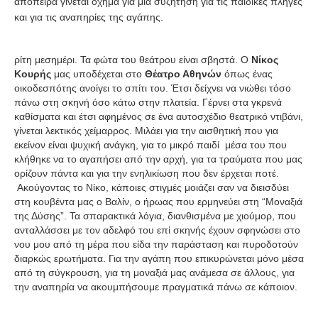
απόπειρα γίνεται όχημα για μια συζήτηση για τις παιδικές πληγές
και για τις αναπηρίες της αγάπης.
ρίτη μεσημέρι. Τα φώτα του θεάτρου είναι σβηστά. Ο
Νίκος
Κουρής
μας υποδέχεται στο
Θέατρο Αθηνών
όπως ένας
οικοδεσπότης ανοίγει το σπίτι του. Έτσι δείχνει να νιώθει τόσο
πάνω στη σκηνή όσο κάτω στην πλατεία. Γέρνει στα γκρενά
καθίσματα και έτσι αφημένος σε ένα αυτοσχέδιο θεατρικό ντιβάνι,
γίνεται λεκτικός χείμαρρος. Μιλάει για την αισθητική που για
εκείνον είναι ψυχική ανάγκη, για το μικρό παιδί μέσα του που
κλήθηκε να το αγαπήσει από την αρχή, για τα τραύματα που μας
ορίζουν πάντα και για την ενηλικίωση που δεν έρχεται ποτέ.
Ακούγοντας το Νίκο, κάποιες στιγμές μοιάζει σαν να διεισδύει
στη κουβέντα μας ο Βαλίν, ο ήρωας που ερμηνεύει στη “Μοναξιά
της Δύσης”. Τα σπαρακτικά λόγια, διανθισμένα με χιούμορ, που
ανταλλάσσει με τον αδελφό του επί σκηνής έχουν σφηνώσει στο
νου μου από τη μέρα που είδα την παράσταση και πυροδοτούν
διαρκώς ερωτήματα. Για την αγάπη που επικυρώνεται μόνο μέσα
από τη σύγκρουση, για τη μοναξιά μας ανάμεσα σε άλλους, για
την αναπηρία να ακουμπήσουμε πραγματικά πάνω σε κάποιον.