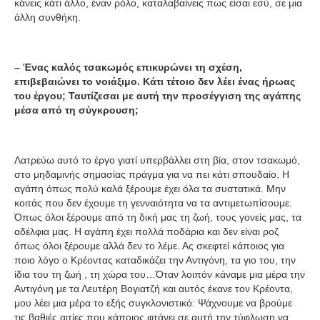
κάνεις κάτι άλλο, έναν ρόλο, καταλαβαίνεις πως είσαι εσύ, σε μια
άλλη συνθήκη.
– Ένας καλός τσακωμός επικυρώνει τη σχέση,
επιβεβαιώνει το νοιάξιμο. Κάτι τέτοιο δεν λέει ένας ήρωας
του έργου; Ταυτίζεσαι με αυτή την προσέγγιση της αγάπης
μέσα από τη σύγκρουση;
Λατρεύω αυτό το έργο γιατί υπερβάλλει στη βία, στον τσακωμό,
στο μηδαμινής σημασίας πράγμα για να πει κάτι σπουδαίο. Η
αγάπη όπως πολύ καλά ξέρουμε έχει όλα τα συστατικά. Μην
κοιτάς που δεν έχουμε τη γενναιότητα να τα αντιμετωπίσουμε.
Όπως όλοι ξέρουμε από τη δική μας τη ζωή, τους γονείς μας, τα
αδέλφια μας. Η αγάπη έχει πολλά ποδάρια και δεν είναι ροζ
όπως όλοι ξέρουμε αλλά δεν το λέμε. Ας σκεφτεί κάποιος για
ποιο λόγο ο Κρέοντας καταδικάζει την Αντιγόνη, τα γιο του, την
ίδια του τη ζωή , τη χώρα του…Όταν λοιπόν κάναμε μια μέρα την
Αντιγόνη με τα Λευτέρη Βογιατζή και αυτός έκανε τον Κρέοντα,
μου λέει μια μέρα το εξής συγκλονιστικό: Ψάχνουμε να βρούμε
τις βαθιές αιτίες που κάποιος φτάνει σε αυτή την τύφλωση να