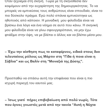
Όταν ξεχνιέμαι στη σκηνή. Τώρα με τη σκηνοθεσία δεν
κοιμόμουν από την ευχαρίστηση της δημιουργικότητας. Το να
μπορείς να εμπνεύσεις τους ανθρώπους είναι σπουδαίο, είναι το
πιο δύσκολο πράγμα. Εγώ πολύ σπάνια εμπνεύστηκα ως
ηθοποιός από κάποιον. Η μοναδική μου φιλοδοξία είναι να
βρίσκω ένα λόγο και ένα νόημα σε αυτό που κάνω. Η σκηνική
μου φιλοδοξία είναι να γίνω σφουγγαρόπανο, να μην έχω
φτιάξιμο στην όψη, να με βλέπει ο άλλος και να βλέπει μέσα μου.
– Έχω την αίσθηση πως το καταφέρνεις, ειδικά στους δυο
τελευταίους ρόλους ως Μάρτιν στη “Γίδα ή ποια είναι η
Σύβλια” και ως Βαλίν στη “Μοναξιά της Δύσης”.
Προσπαθώ να σπάσω αυτή την επιφάνεια που είναι η πιο
ισχυρή περιοχή του εαυτού μας.
– Ίσως γιατί πήρες επιβεβαίωση από πολύ νωρίς. Τότε
που έγινες γνωστός
μετά από την ταινία “Αυτή η Νύχτα