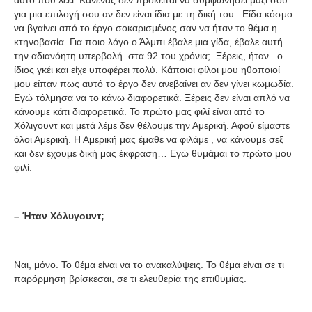
αυτό που λέει. Κανένας δεν πρόκειται να συμφωνήσει μαζί σου
για μια επιλογή σου αν δεν είναι ίδια με τη δική του. Είδα κόσμο
να βγαίνει από το έργο σοκαρισμένος σαν να ήταν το θέμα η
κτηνοβασία. Για ποιο λόγο ο Άλμπι έβαλε μια γίδα, έβαλε αυτή
την αδιανόητη υπερβολή στα 92 του χρόνια; Ξέρεις, ήταν ο
ίδιος γκέι και είχε υποφέρει πολύ. Κάποιοι φίλοι μου ηθοποιοί
μου είπαν πως αυτό το έργο δεν ανεβαίνει αν δεν γίνει κωμωδία.
Εγώ τόλμησα να το κάνω διαφορετικά. Ξέρεις δεν είναι απλό να
κάνουμε κάτι διαφορετικά. Το πρώτο μας φιλί είναι από το
Χόλιγουντ και μετά λέμε δεν θέλουμε την Αμερική. Αφού είμαστε
όλοι Αμερική. Η Αμερική μας έμαθε να φιλάμε , να κάνουμε σεξ
και δεν έχουμε δική μας έκφραση… Εγώ θυμάμαι το πρώτο μου
φιλί.
– Ήταν Χόλυγουντ;
Ναι, μόνο. Το θέμα είναι να το ανακαλύψεις. Το θέμα είναι σε τι
παρόρμηση βρίσκεσαι, σε τι ελευθερία της επιθυμίας.