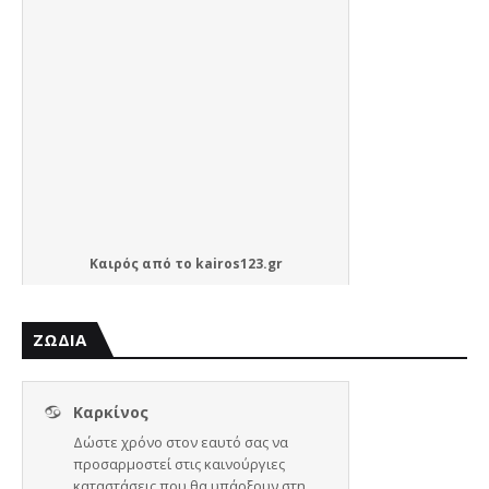
Καιρός
από το
kairos123.gr
ΖΩΔΙΑ