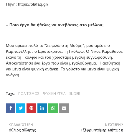
Πηγή:
https://olafaq.gr/
– Ποιο έργο θα ήθελες να ανεβάσεις στο μέλλον;
Μου αρέσει πολύ το “Σε φιλώ στη Μούρη”, μου αρέσει ο
Καμπανέλλης , ο Ερωτόκριτος, η Γκόλφω. Ο Νίκος Καραθάνος
έκανε τη Γκόλφω και του χρωστάμε μεγάλη ευγνωμοσύνη.
Αποκατέστησε ένα έργο που είναι μεγαλούργημα. Η αισθητική
για μένα είναι ψυχική ανάγκη. Το γούστο για μένα είναι ψυχική
ανάγκη.
Tags:
ΠΟΛΙΤΙΣΜΟΣ
ΨΥΧΙΚΗ ΥΓΕΙΑ
SLIDER
ΠΑΛΑΙΌΤΕΡΗ
ΝΕΌΤΕΡΗ
άθλιος αθλητής
Τζέφρι Ντάμερ: Μήπως η