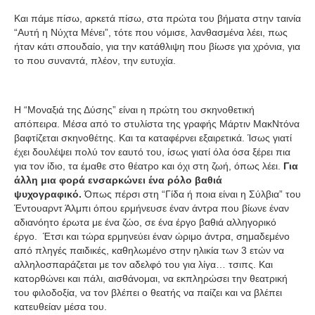
Και πάμε πίσω, αρκετά πίσω, στα πρώτα του βήματα στην ταινία
“Αυτή η Νύχτα Μένει”, τότε που νόμισε, λανθασμένα λέει, πως
ήταν κάτι σπουδαίο, για την κατάθλιψη που βίωσε για χρόνια, για
το που συναντά, πλέον, την ευτυχία.
Η “Μοναξιά της Δύσης” είναι η πρώτη του σκηνοθετική
απόπειρα. Μέσα από το στυλίστα της γραφής Μάρτιν ΜακΝτόνα
βαφτίζεται σκηνοθέτης. Και τα καταφέρνει εξαιρετικά. Ίσως γιατί
έχει δουλέψει πολύ τον εαυτό του, ίσως γιατί όλα όσα ξέρει πια
για τον ίδιο, τα έμαθε στο θέατρο και όχι στη ζωή, όπως λέει.
Για
άλλη μια φορά ενσαρκώνει ένα ρόλο βαθιά
ψυχογραφικό.
Όπως πέρσι στη “Γίδα ή ποια είναι η Σύλβια” του
Έντουαρντ Άλμπι όπου ερμήνευσε έναν άντρα που βίωνε έναν
αδιανόητο έρωτα με ένα ζώο, σε ένα έργο βαθιά αλληγορικό
έργο. Έτσι και τώρα ερμηνεύει έναν ώριμο άντρα, σημαδεμένο
από πληγές παιδικές, καθηλωμένο στην ηλικία των 3 ετών να
αλληλοσπαράζεται με τον αδελφό του για λίγα… τσιπς. Και
κατορθώνει και πάλι, αισθάνομαι, να εκπληρώσει την θεατρική
του φιλοδοξία, να τον βλέπει ο θεατής να παίζει και να βλέπει
κατευθείαν μέσα του.