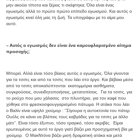
μην ακούει τίποτα και ξέρεις τι σκέφτηκα; Όλα είναι ένας
εγωισμός αλλά το πρώτο πρώτο επίπεδο εγωισμού. Και αυτός ο
εγωισμός κινεί όλη μας τη ζωή. Τα υπογράφω με το αίμα μου
αυτό.
– Αυτός ο εγωισμός δεν είναι ένα καμουφλαρισμένο αίτημα
προσοχής;
Μπορεί. Αλλά είναι τόσο βίαιος αυτός ο εγωισμός. Όλα γίνονται
για τα τσιπς και από τα τσιπς που λέει στο έργο. Και βέβαια μέσα
από τα τσιπς αποκαλύπτονται εκατομμύρια αισθήματα,
συγκρούσεις, συνειδητοποιήσεις, μετατοπίσεις. Για τα τσιπς, για
το ρούχο που μου χάλασες στο πλυντήριο, για τον καφέ που
χύθηκε στο φρεσκοσφουγγαρισμένο πάτωμα. Η ατάκα που λέει
ο Βαλίν είναι υψηλό χιούμορ : ‘’Σίγουρα η αυτοκτονία του πάτερ
Ουόλς σε κάνει να βλέπεις τους καβγάδες για τα τσιπς με άλλο
μάτι’’. Είναι τόσο έξυπνο, τόσο τραγικό, τόσο ακριβές. Είμαι
ερωτευμένος με αυτό το έργο γιατί βάζει μια προσχηματική βία με
χιούμορ. Ο ΜακΝτόνα βάζει μισή δραματική ατάκα και μετά