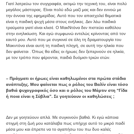
Γιατί λατρεύω τον συγγραφέα, εκτιμώ την τεχνική του, είναι πολύ
μεγάλος μάστορας. Είναι πολύ εδώ μαζί μας και δεν εννοώ με
την έννοια της εφημερίδας. Αυτό που τον απασχολεί θεματικά
είναι η παιδική ψυχή μέσα στους ενήλικες. Δεν λέω παιδικά
τραύματα γιατί είναι κλισέ. Ο ΜακΝτόνα δεν πιστεύει καθόλου
στην ενηλικίωση. Και εγώ συμφωνώ εντελώς κρίνοντας από τον
εαυτό μου. Αυτό που με συγκινεί σε όλη τη δραματουργία του
Μακντόνα είναι αυτή τη παιδική πληγή, σε αυτή την ηλικία που
δεν φαίνεται . Όπως θα είδες οι ήρωες δεν ξεπερνούν σε ηλικία,
με τον τρόπο που φέρονται, παιδιά δυόμισι-τριών ετών.
– Πράγματι οι ήρωες είναι καθηλωμένοι στα πρώτα στάδια
ανάπτυξης. Μου φαίνεται πως ο ρόλος του Βαλίν είναι τόσο
βαθιά ψυχογραφικός όσο και ο ρόλος του Μάρτιν στη “Γίδα
ή ποια είναι η Σύβλια”. Σε γοητεύουν οι καθηλώσεις ;
Δεν με γοητεύουν απλά. Με συγκινούν βαθιά. Κι εγώ κάποια
στιγμή στη ζωή μου κατάλαβα πως υπήρχε αυτό το μικρό παιδί
μέσα μου και έπρεπε να το αγαπήσω του πω δυο καλές