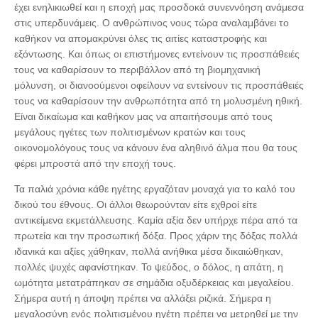
έχει ενηλικιωθεί και η εποχή μας προσδοκά συνεννόηση ανάμεσα
στις υπερδυνάμεις. Ο ανθρώπινος νους τώρα αναλαμβάνει το
καθήκον να απομακρύνει όλες τις αιτίες καταστροφής και
εξόντωσης. Και όπως οι επιστήμονες εντείνουν τις προσπάθειές
τους να καθαρίσουν το περιβάλλον από τη βιομηχανική
μόλυνση, οι διανοούμενοι οφείλουν να εντείνουν τις προσπάθειές
τους να καθαρίσουν την ανθρωπότητα από τη μολυσμένη ηθική.
Είναι δικαίωμα και καθήκον μας να απαιτήσουμε από τους
μεγάλους ηγέτες των πολιτισμένων κρατών και τους
οικονομολόγους τους να κάνουν ένα αληθινό άλμα που θα τους
φέρει μπροστά από την εποχή τους.
Τα παλιά χρόνια κάθε ηγέτης εργαζόταν μοναχά για το καλό του
δικού του έθνους. Οι άλλοι θεωρούνταν είτε εχθροί είτε
αντικείμενα εκμετάλλευσης. Καμία αξία δεν υπήρχε πέρα από τα
πρωτεία και την προσωπική δόξα. Προς χάριν της δόξας πολλά
ιδανικά και αξίες χάθηκαν, πολλά ανήθικα μέσα δικαιώθηκαν,
πολλές ψυχές αφανίστηκαν. Το ψεύδος, ο δόλος, η απάτη, η
ωμότητα μετατράπηκαν σε σημάδια οξυδέρκειας και μεγαλείου.
Σήμερα αυτή η άποψη πρέπει να αλλάξει ριζικά. Σήμερα η
μεγαλοσύνη ενός πολιτισμένου ηγέτη πρέπει να μετρηθεί με την