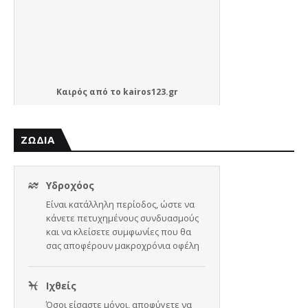
Καιρός
από το
kairos123.gr
ΖΩΔΙΑ