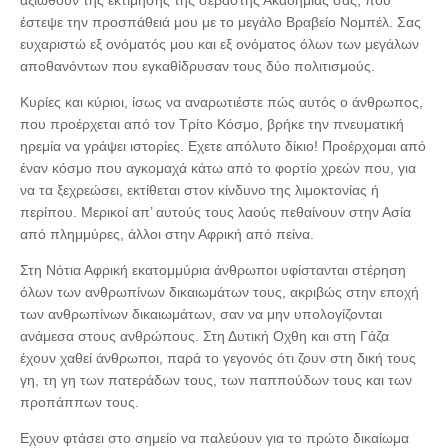
αξιωθούν της εκτίμησης της σεβαστής Ακαδημίας σας, που
έστεψε την προσπάθειά μου με το μεγάλο Βραβείο Νομπέλ. Σας
ευχαριστώ εξ ονόματός μου και εξ ονόματος όλων των μεγάλων
αποθανόντων που εγκαθίδρυσαν τους δύο πολιτισμούς.
Κυρίες και κύριοι, ίσως να αναρωτιέστε πώς αυτός ο άνθρωπος,
που προέρχεται από τον Τρίτο Κόσμο, βρήκε την πνευματική
ηρεμία να γράψει ιστορίες. Εχετε απόλυτο δίκιο! Προέρχομαι από
έναν κόσμο που αγκομαχά κάτω από το φορτίο χρεών που, για
να τα ξεχρεώσει, εκτίθεται στον κίνδυνο της λιμοκτονίας ή
περίπου. Μερικοί απ’ αυτούς τους λαούς πεθαίνουν στην Ασία
από πλημμύρες, άλλοι στην Αφρική από πείνα.
Στη Νότια Αφρική εκατομμύρια άνθρωποι υφίστανται στέρηση
όλων των ανθρωπίνων δικαιωμάτων τους, ακριβώς στην εποχή
των ανθρωπίνων δικαιωμάτων, σαν να μην υπολογίζονται
ανάμεσα στους ανθρώπους. Στη Δυτική Οχθη και στη Γάζα
έχουν χαθεί άνθρωποι, παρά το γεγονός ότι ζουν στη δική τους
γη, τη γη των πατεράδων τους, των παππούδων τους και των
προπάππων τους.
Εχουν φτάσει στο σημείο να παλεύουν για το πρώτο δικαίωμα