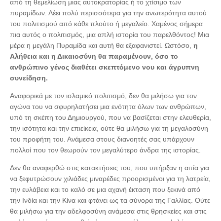
από τη θεμελίωση μιας αυτοκρατορίας ή το χτίσιμο των
πυραμίδων. Λέει πολύ περισσότερα για την ανωτερότητα αυτού
του πολιτισμού από κάθε πλούτο ή μεγαλείο. Χαμένος σήμερα
πια αυτός ο πολιτισμός, μια απλή ιστορία του παρελθόντος! Μια
μέρα η μεγάλη Πυραμίδα και αυτή θα εξαφανιστεί. Ωστόσο,
η
Αλήθεια και η Δικαιοσύνη θα παραμένουν, όσο το
ανθρώπινο γένος διαθέτει σκεπτόμενο νου και άγρυπνη
συνείδηση.
Αναφορικά με τον ισλαμικό πολιτισμό, δεν θα μιλήσω για τον
αγώνα του να σφυρηλατήσει μια ενότητα όλων των ανθρώπων,
υπό τη σκέπη του Δημιουργού, που να βασίζεται στην ελευθερία,
την ισότητα και την επιείκεια, ούτε θα μιλήσω για τη μεγαλοσύνη
του προφήτη του. Ανάμεσα στους διανοητές σας υπάρχουν
πολλοί που τον θεωρούν τον μεγαλύτερο άνδρα της ιστορίας.
Δεν θα αναφερθώ στις κατακτήσεις του, που υπήρξαν η αιτία για
να ξεφυτρώσουν χιλιάδες μιναρέδες προορισμένοι για τη λατρεία,
την ευλάβεια και το καλό σε μια αχανή έκταση που ξεκινά από
την Ινδία και την Κίνα και φτάνει ως τα σύνορα της Γαλλίας. Ούτε
θα μιλήσω για την αδελφοσύνη ανάμεσα στις θρησκείες και στις