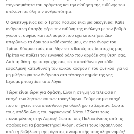
παγκοσμιότητα του οράματος και την αίσθηση της ευθύνης του
απέναντι σε όλη την ανθρωπότητα.
Ο ανεπτυγμένος και ο Τρίτος Κόσμος είναι μια οικογένεια. Κάθε
ανθρώπινη ύπαρξη φέρει την ευθύνη της ανάλογα με τον βαθμό
γνώσης, σοφίας και πολιτισμού που έχει κατακτήσει. Δεν
υπερβαίνω τα όρια του καθήκοντός μου, αν στο όνομα του
Τρίτου Κόσμου τούς πω: Μην είστε θεατές της δυστυχίας μας.
Πρέπει να παίξετε τον ευγενικό ρόλο που αρμόζει στη θέση σας.
Από τη θέση της υπεροχής σας είστε υπεύθυνοι για κάθε
εσφαλμένη κατεύθυνση του ζωικού κόσμου ή του φυτικού ­ για να
μη μιλήσω για τον Ανθρωπο στα τέσσερα σημεία της γης.
Εχουμε μπουχτίσει από λόγια.
Τώρα είναι ώρα για δράση.
Είναι η στιγμή να τελειώσει η
εποχή των ληστών και των τοκογλύφων. Ζούμε σε μια εποχή
που οι ηγέτες είναι υπεύθυνοι για ολόκληρο το Σύμπαν. Σώστε
τους υπόδουλους του αφρικανικού Νότου! Σώστε τους
πεινασμένους στην Αφρική! Σώστε τους Παλαιστίνιους από τις
σφαίρες και τα βασανιστήρια! Ακόμη, σώστε τους Ισραηλινούς
από τη βεβήλωση της μέγιστης πνευματικής τους κληρονομιάς!