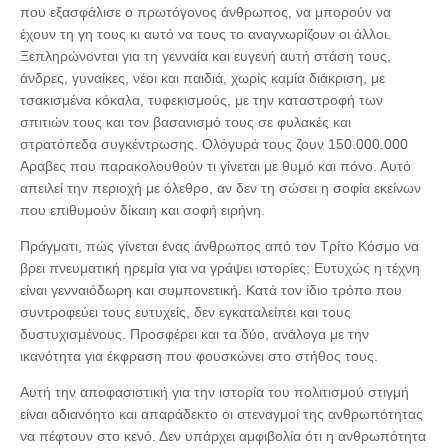
που εξασφάλισε ο πρωτόγονος άνθρωπος, να μπορούν να
έχουν τη γη τους κι αυτό να τους το αναγνωρίζουν οι άλλοι.
Ξεπληρώνονται για τη γενναία και ευγενή αυτή στάση τους,
άνδρες, γυναίκες, νέοι και παιδιά, χωρίς καμία διάκριση, με
τσακισμένα κόκαλα, τυφεκισμούς, με την καταστροφή των
σπιτιών τους και τον βασανισμό τους σε φυλακές και
στρατόπεδα συγκέντρωσης. Ολόγυρά τους ζουν 150.000.000
Αραβες που παρακολουθούν τι γίνεται με θυμό και πόνο. Αυτό
απειλεί την περιοχή με όλεθρο, αν δεν τη σώσει η σοφία εκείνων
που επιθυμούν δίκαιη και σοφή ειρήνη.
Πράγματι, πώς γίνεται ένας άνθρωπος από τον Τρίτο Κόσμο να
βρει πνευματική ηρεμία για να γράψει ιστορίες; Ευτυχώς η τέχνη
είναι γενναιόδωρη και συμπονετική. Κατά τον ίδιο τρόπο που
συντροφεύει τους ευτυχείς, δεν εγκαταλείπει και τους
δυστυχισμένους. Προσφέρει και τα δύο, ανάλογα με την
ικανότητα για έκφραση που φουσκώνει στο στήθος τους.
Αυτή την αποφασιστική για την ιστορία του πολιτισμού στιγμή
είναι αδιανόητο και απαράδεκτο οι στεναγμοί της ανθρωπότητας
να πέφτουν στο κενό. Δεν υπάρχει αμφιβολία ότι η ανθρωπότητα