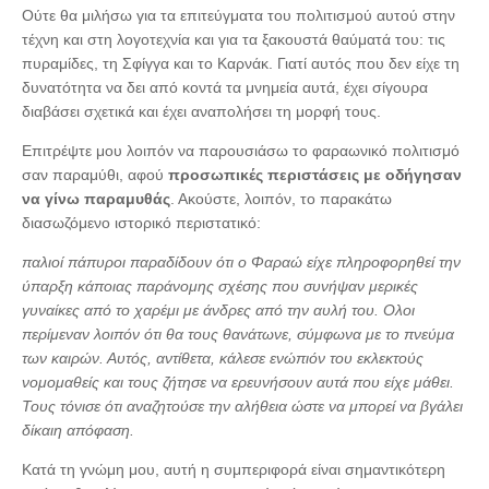
Ούτε θα μιλήσω για τα επιτεύγματα του πολιτισμού αυτού στην
τέχνη και στη λογοτεχνία και για τα ξακουστά θαύματά του: τις
πυραμίδες, τη Σφίγγα και το Καρνάκ. Γιατί αυτός που δεν είχε τη
δυνατότητα να δει από κοντά τα μνημεία αυτά, έχει σίγουρα
διαβάσει σχετικά και έχει αναπολήσει τη μορφή τους.
Επιτρέψτε μου λοιπόν να παρουσιάσω το φαραωνικό πολιτισμό
σαν παραμύθι, αφού
προσωπικές περιστάσεις με οδήγησαν
να γίνω παραμυθάς
. Ακούστε, λοιπόν, το παρακάτω
διασωζόμενο ιστορικό περιστατικό:
παλιοί πάπυροι παραδίδουν ότι ο Φαραώ είχε πληροφορηθεί την
ύπαρξη κάποιας παράνομης σχέσης που συνήψαν μερικές
γυναίκες από το χαρέμι με άνδρες από την αυλή του. Ολοι
περίμεναν λοιπόν ότι θα τους θανάτωνε, σύμφωνα με το πνεύμα
των καιρών. Αυτός, αντίθετα, κάλεσε ενώπιόν του εκλεκτούς
νομομαθείς και τους ζήτησε να ερευνήσουν αυτά που είχε μάθει.
Τους τόνισε ότι αναζητούσε την αλήθεια ώστε να μπορεί να βγάλει
δίκαιη απόφαση.
Κατά τη γνώμη μου, αυτή η συμπεριφορά είναι σημαντικότερη