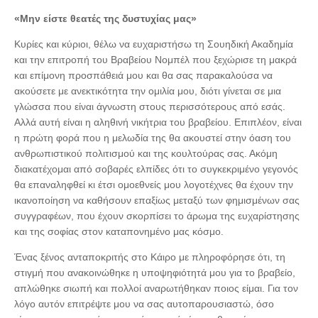
«Μην είστε θεατές της δυστυχίας μας»
Κυρίες και κύριοι, θέλω να ευχαριστήσω τη Σουηδική Ακαδημία
και την επιτροπή του Βραβείου Νομπέλ που ξεχώρισε τη μακρά
και επίμονη προσπάθειά μου και θα σας παρακαλούσα να
ακούσετε με ανεκτικότητα την ομιλία μου, διότι γίνεται σε μια
γλώσσα που είναι άγνωστη στους περισσότερους από εσάς.
Αλλά αυτή είναι η αληθινή νικήτρια του βραβείου. Επιπλέον, είναι
η πρώτη φορά που η μελωδία της θα ακουστεί στην όαση του
ανθρωπιστικού πολιτισμού και της κουλτούρας σας. Ακόμη
διακατέχομαι από σοβαρές ελπίδες ότι το συγκεκριμένο γεγονός
θα επαναληφθεί κι έτσι ομοεθνείς μου λογοτέχνες θα έχουν την
ικανοποίηση να καθήσουν επαξίως μεταξύ των φημισμένων σας
συγγραφέων, που έχουν σκορπίσει το άρωμα της ευχαρίστησης
και της σοφίας στον καταπονημένο μας κόσμο.
Ένας ξένος ανταποκριτής στο Κάιρο με πληροφόρησε ότι, τη
στιγμή που ανακοινώθηκε η υποψηφιότητά μου για το βραβείο,
απλώθηκε σιωπή και πολλοί αναρωτήθηκαν ποιος είμαι. Για τον
λόγο αυτόν επιτρέψτε μου να σας αυτοπαρουσιαστώ, όσο