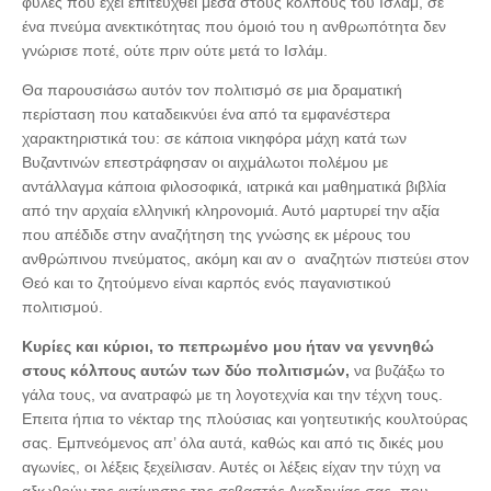
φυλές που έχει επιτευχθεί μέσα στους κόλπους του Ισλάμ, σε
ένα πνεύμα ανεκτικότητας που όμοιό του η ανθρωπότητα δεν
γνώρισε ποτέ, ούτε πριν ούτε μετά το Ισλάμ.
Θα παρουσιάσω αυτόν τον πολιτισμό σε μια δραματική
περίσταση που καταδεικνύει ένα από τα εμφανέστερα
χαρακτηριστικά του: σε κάποια νικηφόρα μάχη κατά των
Βυζαντινών επεστράφησαν οι αιχμάλωτοι πολέμου με
αντάλλαγμα κάποια φιλοσοφικά, ιατρικά και μαθηματικά βιβλία
από την αρχαία ελληνική κληρονομιά. Αυτό μαρτυρεί την αξία
που απέδιδε στην αναζήτηση της γνώσης εκ μέρους του
ανθρώπινου πνεύματος, ακόμη και αν ο αναζητών πιστεύει στον
Θεό και το ζητούμενο είναι καρπός ενός παγανιστικού
πολιτισμού.
Κυρίες και κύριοι, το πεπρωμένο μου ήταν να γεννηθώ
στους κόλπους αυτών των δύο πολιτισμών,
να βυζάξω το
γάλα τους, να ανατραφώ με τη λογοτεχνία και την τέχνη τους.
Επειτα ήπια το νέκταρ της πλούσιας και γοητευτικής κουλτούρας
σας. Εμπνεόμενος απ’ όλα αυτά, καθώς και από τις δικές μου
αγωνίες, οι λέξεις ξεχείλισαν. Αυτές οι λέξεις είχαν την τύχη να