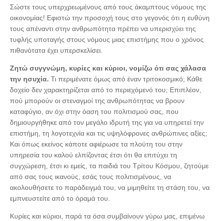
Σώστε τους υπερχρεωμένους από τους άκαμπτους νόμους της
οικονομίας! Εφιστώ την προσοχή τους στο γεγονός ότι η ευθύνη
τους απέναντι στην ανθρωπότητα πρέπει να υπερισχύει της
τυφλής υποταγής στους νόμους μιας επιστήμης που ο χρόνος
πιθανότατα έχει υπερσκελίσει.
Ζητώ συγγνώμη, κυρίες και κύριοι, νομίζω ότι σας χάλασα
την ησυχία.
Τι περιμένατε όμως από έναν τριτοκοσμικό; Κάθε
δοχείο δεν χαρακτηρίζεται από το περιεχόμενό του; Επιπλέον,
πού μπορούν οι στεναγμοί της ανθρωπότητας να βρουν
καταφύγιο, αν όχι στην όαση του πολιτισμού σας, που
δημιουργήθηκε από τον μεγάλο ιδρυτή της για να υπηρετεί την
επιστήμη, τη λογοτεχνία και τις υψηλόφρονες ανθρώπινες αξίες;
Και όπως εκείνος κάποτε αφιέρωσε τα πλούτη του στην
υπηρεσία του καλού ελπίζοντας έτσι ότι θα επιτύχει τη
συγχώρεση, έτσι κι εμείς, τα παιδιά του Τρίτου Κόσμου, ζητούμε
από σας τους ικανούς, εσάς τους πολιτισμένους, να
ακολουθήσετε το παράδειγμά του, να μιμηθείτε τη στάση του, να
εμπνευστείτε από το όραμά του.
Κυρίες και κύριοι, παρά τα όσα συμβαίνουν γύρω μας, επιμένω