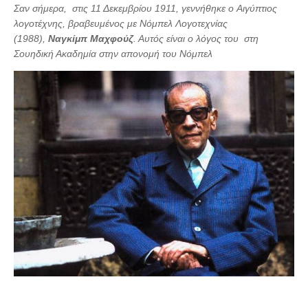
Σαν σήμερα, στις 11 Δεκεμβρίου 1911, γεννήθηκε ο Αιγύπτιος
λογοτέχνης, βραβευμένος με Νόμπελ Λογοτεχνίας
(1988),
Ναγκίμπ Μαχφούζ
. Αυτός είναι ο λόγος του στη
Σουηδική Ακαδημία στην απονομή του Νόμπελ