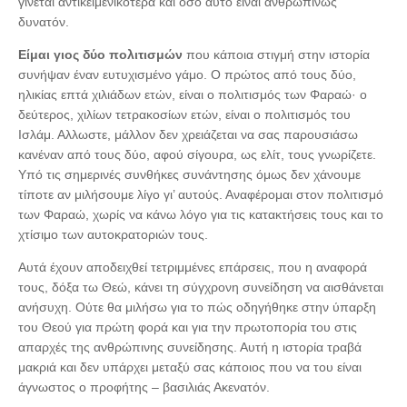
γίνεται αντικειμενικότερα και όσο αυτό είναι ανθρωπίνως
δυνατόν.
Είμαι γιος δύο πολιτισμών
που κάποια στιγμή στην ιστορία
συνήψαν έναν ευτυχισμένο γάμο. Ο πρώτος από τους δύο,
ηλικίας επτά χιλιάδων ετών, είναι ο πολιτισμός των Φαραώ· ο
δεύτερος, χιλίων τετρακοσίων ετών, είναι ο πολιτισμός του
Ισλάμ. Αλλωστε, μάλλον δεν χρειάζεται να σας παρουσιάσω
κανέναν από τους δύο, αφού σίγουρα, ως ελίτ, τους γνωρίζετε.
Υπό τις σημερινές συνθήκες συνάντησης όμως δεν χάνουμε
τίποτε αν μιλήσουμε λίγο γι’ αυτούς. Αναφέρομαι στον πολιτισμό
των Φαραώ, χωρίς να κάνω λόγο για τις κατακτήσεις τους και το
χτίσιμο των αυτοκρατοριών τους.
Αυτά έχουν αποδειχθεί τετριμμένες επάρσεις, που η αναφορά
τους, δόξα τω Θεώ, κάνει τη σύγχρονη συνείδηση να αισθάνεται
ανήσυχη. Ούτε θα μιλήσω για το πώς οδηγήθηκε στην ύπαρξη
του Θεού για πρώτη φορά και για την πρωτοπορία του στις
απαρχές της ανθρώπινης συνείδησης. Αυτή η ιστορία τραβά
μακριά και δεν υπάρχει μεταξύ σας κάποιος που να του είναι
άγνωστος ο προφήτης – βασιλιάς Ακενατόν.