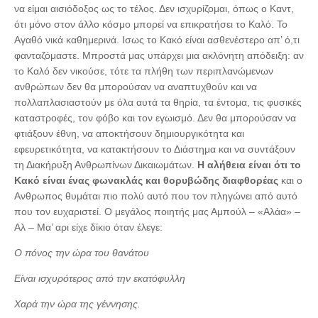
να είμαι αισιόδοξος ως το τέλος. Δεν ισχυρίζομαι, όπως ο Καντ,
ότι μόνο στον άλλο κόσμο μπορεί να επικρατήσει το Καλό. Το
Αγαθό νικά καθημερινά. Ισως το Κακό είναι ασθενέστερο απ’ ό,τι
φανταζόμαστε. Μπροστά μας υπάρχει μια ακλόνητη απόδειξη: αν
το Καλό δεν νικούσε, τότε τα πλήθη των περιπλανώμενων
ανθρώπων δεν θα μπορούσαν να αναπτυχθούν και να
πολλαπλασιαστούν με όλα αυτά τα θηρία, τα έντομα, τις φυσικές
καταστροφές, τον φόβο και τον εγωισμό. Δεν θα μπορούσαν να
φτιάξουν έθνη, να αποκτήσουν δημιουργικότητα και
εφευρετικότητα, να κατακτήσουν το Διάστημα και να συντάξουν
τη Διακήρυξη Ανθρωπίνων Δικαιωμάτων.
Η αλήθεια είναι ότι το
Κακό είναι ένας φωνακλάς και θορυβώδης διαφθορέας
και ο
Ανθρωπος θυμάται πιο πολύ αυτό που τον πληγώνει από αυτό
που τον ευχαριστεί. Ο μεγάλος ποιητής μας Αμπούλ – «Αλάα» –
Αλ – Μα’ αρι είχε δίκιο όταν έλεγε:
Ο πόνος την ώρα του θανάτου
Είναι ισχυρότερος από την εκατόφυλλη
Χαρά την ώρα της γέννησης.