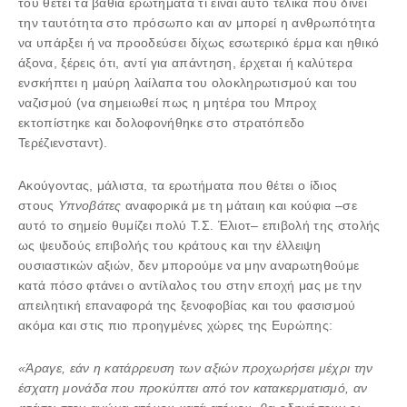
του θέτει τα βαθιά ερωτήματα τι είναι αυτό τελικά που δίνει
την ταυτότητα στο πρόσωπο και αν μπορεί η ανθρωπότητα
να υπάρξει ή να προοδεύσει δίχως εσωτερικό έρμα και ηθικό
άξονα, ξέρεις ότι, αντί για απάντηση, έρχεται ή καλύτερα
ενσκήπτει η μαύρη λαίλαπα του ολοκληρωτισμού και του
ναζισμού (να σημειωθεί πως η μητέρα του Μπροχ
εκτοπίστηκε και δολοφονήθηκε στο στρατόπεδο
Τερέζιενσταντ).
Ακούγοντας, μάλιστα, τα ερωτήματα που θέτει ο ίδιος
στους
Υπνοβάτες
αναφορικά με τη μάταιη και κούφια ‒σε
αυτό το σημείο θυμίζει πολύ
Τ.Σ. Έλιοτ
‒ επιβολή της στολής
ως ψευδούς επιβολής του κράτους και την έλλειψη
ουσιαστικών αξιών, δεν μπορούμε να μην αναρωτηθούμε
κατά πόσο φτάνει ο αντίλαλος του στην εποχή μας με την
απειλητική επαναφορά της ξενοφοβίας και του φασισμού
ακόμα και στις πιο προηγμένες χώρες της Ευρώπης:
«Άραγε, εάν η κατάρρευση των αξιών προχωρήσει μέχρι την
έσχατη μονάδα που προκύπτει από τον κατακερματισμό, αν