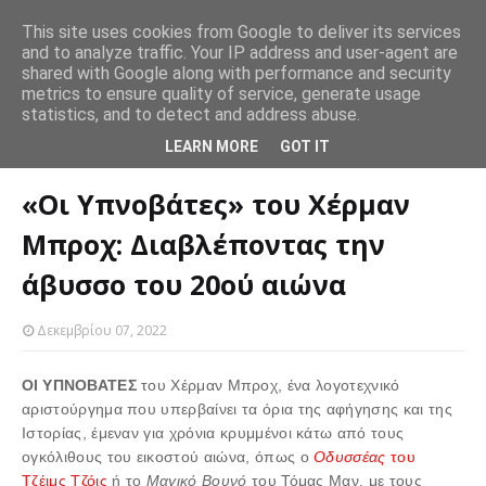
This site uses cookies from Google to deliver its services
and to analyze traffic. Your IP address and user-agent are
Ο εθελοντισμός και άλλες πράξεις καλοσύνης βοηθούν και
Πώ
shared with Google along with performance and security
SLIDER
αυτόν που βοηθάει.
Θέλεις να χάσεις βάρος; Προσπάθησε να τρως τα ίδια
πρ
metrics to ensure quality of service, generate usage
statistics, and to detect and address abuse.
γεύματα επανειλημμένα
Αρχική σελίδα
SLIDER
«Οι Υπνοβάτες» του Χέρμαν Μπροχ:
LEARN MORE
GOT IT
Διαβλέποντας την άβυσσο του 20ού αιώνα
«Οι Υπνοβάτες» του Χέρμαν
Μπροχ: Διαβλέποντας την
άβυσσο του 20ού αιώνα
Δεκεμβρίου 07, 2022
ΟΙ ΥΠΝΟΒΑΤΕΣ
του Χέρμαν Μπροχ, ένα λογοτεχνικό
αριστούργημα που υπερβαίνει τα όρια της αφήγησης και της
Ιστορίας, έμεναν για χρόνια κρυμμένοι κάτω από τους
ογκόλιθους του εικοστού αιώνα, όπως ο
Οδυσσέας
του
Τζέιμς Τζόις
ή το
Μαγικό Βουνό
του Τόμας Μαν, με τους