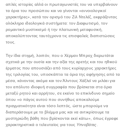
απλές ιστορίες αλλά οι πρωταγωνιστές του να υπερβαίνουν
τα όρια του προσώπου και να γίνονται «εννοιολογικοί
χαρακτήρες», κατά τον ορισμό του Ζιλ Ντελέζ, εκφράζοντας
ολόκληρα ιδεολογικά συστήματα: τον
Διαφωτισμό
, τον
ρομαντικό μυστικισμό ή την πλατωνική μεταφυσική,
αποκαλύπτοντας ταυτόχρονα τις επισφαλείς διαπιστώσεις
τους.
Την ίδια στιγμή, λοιπόν, που ο Χέρμαν Μπροχ διερωτάται
σχετικά με την ουσία και την αξία της αρετής και του ηθικού
έρματος που απουσιάζει από τους κυρίαρχους χαρακτήρες
της τριλογίας του, υποσκάπτει τα όρια της αφήγησης από τα
μέσα, κάνοντας ακόμα και τον Άλντους Χάξλεϊ να μιλάει για
τον απόλυτο ιδιοφυή συγγραφέα που βρίσκεται στα όρια
μεταξύ ρητού και αρρήτου, σε εκείνο το επικίνδυνο σημείο
όπου «ο πάγος αυτού που συνήθως αποκαλούμε
πραγματικότητα είναι τόσο λεπτός, ώστε μπορούμε να
διαπεράσουμε με το βλέμμα μας και να αντικρίσουμε τα
μυστηριώδη βάθη που βρίσκονται εκεί κάτω», όπως έγραφε
χαρακτηριστικά ο τελευταίος για τους
Υπνοβάτες
.