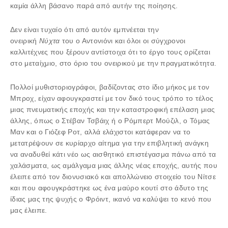
καμία άλλη βάσανο παρά από αυτήν της ποίησης.
Δεν είναι τυχαίο ότι από αυτόν εμπνέεται την
ονειρική
Νύχτα
του ο Αντονιόνι και όλοι οι σύγχρονοι
καλλιτέχνες που ξέρουν αντίστοιχα ότι το έργο τους ορίζεται
στο μεταίχμιο, στο όριο του ονειρικού με την πραγματικότητα.
Πολλοί μυθιστοριογράφοι, βαδίζοντας στο ίδιο μήκος με τον
Μπροχ, είχαν αφουγκραστεί με τον δικό τους τρόπο το τέλος
μιας πνευματικής εποχής και την καταστροφική επέλαση μιας
άλλης, όπως ο Στέβαν Τσβάιχ ή ο Ρόμπερτ Μούζιλ, ο Τόμας
Μαν και ο Γιόζεφ Ροτ, αλλά ελάχιστοι κατάφεραν να το
μετατρέψουν σε κυρίαρχο αίτημα για την επιβλητική ανάγκη
να αναδυθεί κάτι νέο ως αισθητικό επιστέγασμα πάνω από τα
χαλάσματα, ως αμάλγαμα μιας άλλης νέας εποχής, αυτής που
έλειπε από τον διονυσιακό και απολλώνειο στοιχείο του Νίτσε
και που αφουγκράστηκε ως ένα μαύρο κουτί στο άδυτο της
ίδιας μας της ψυχής ο Φρόιντ, ικανό να καλύψει το κενό που
μας έλειπε.