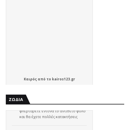
Καιρός
από το
kairos123.gr
ΖΩΔΙΑ