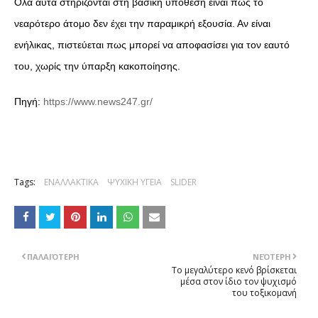
Όλα αυτά στηρίζονται στη βασική υπόθεση είναι πως το
νεαρότερο άτομο δεν έχει την παραμικρή εξουσία. Αν είναι
ενήλικας, πιστεύεται πως μπορεί να αποφασίσει για τον εαυτό
του, χωρίς την ύπαρξη κακοποίησης.
Πηγή:
https://www.news247.gr/
Tags:
ΕΝΑΛΛΑΚΤΙΚΑ
ΨΥΧΙΚΗ ΥΓΕΙΑ
SLIDER
ΠΑΛΑΙΌΤΕΡΗ
ΝΕΌΤΕΡΗ
Το μεγαλύτερο κενό βρίσκεται
μέσα στον ίδιο τον ψυχισμό
του τοξικομανή