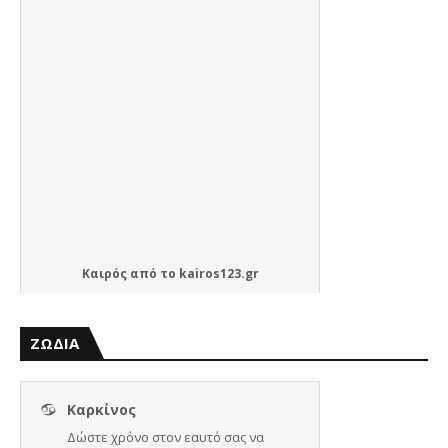
Καιρός
από το
kairos123.gr
ΖΩΔΙΑ