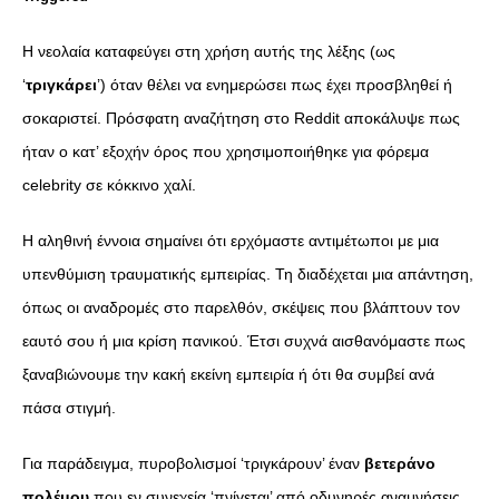
Η νεολαία καταφεύγει στη χρήση αυτής της λέξης (ως
‘
τριγκάρει
’) όταν θέλει να ενημερώσει πως έχει προσβληθεί ή
σοκαριστεί. Πρόσφατη αναζήτηση στο Reddit αποκάλυψε πως
ήταν ο κατ’ εξοχήν όρος που χρησιμοποιήθηκε για φόρεμα
celebrity σε κόκκινο χαλί.
Η αληθινή έννοια σημαίνει ότι ερχόμαστε αντιμέτωποι με μια
υπενθύμιση τραυματικής εμπειρίας. Τη διαδέχεται μια απάντηση,
όπως οι αναδρομές στο παρελθόν, σκέψεις που βλάπτουν τον
εαυτό σου ή μια κρίση πανικού. Έτσι συχνά αισθανόμαστε πως
ξαναβιώνουμε την κακή εκείνη εμπειρία ή ότι θα συμβεί ανά
πάσα στιγμή.
Για παράδειγμα, πυροβολισμοί ‘τριγκάρουν’ έναν
βετεράνο
πολέμου
που εν συνεχεία ‘πνίγεται’ από οδυνηρές αναμνήσεις.