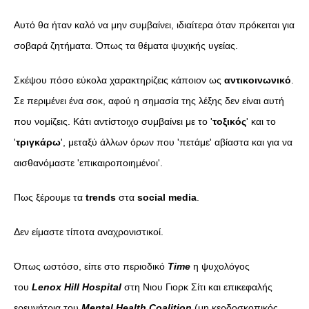
Aυτό θα ήταν καλό να μην συμβαίνει, ιδιαίτερα όταν πρόκειται για
σοβαρά ζητήματα. Όπως τα θέματα ψυχικής υγείας.
Σκέψου πόσο εύκολα χαρακτηρίζεις κάποιον ως
αντικοινωνικό
.
Σε περιμένει ένα σοκ, αφού η σημασία της λέξης δεν είναι αυτή
που νομίζεις. Κάτι αντίστοιχο συμβαίνει με το '
τοξικός
' και το
'
τριγκάρω
', μεταξύ άλλων όρων που 'πετάμε' αβίαστα και για να
αισθανόμαστε 'επικαιροποιημένοι'.
Πως ξέρουμε τα
trends
στα
social media
.
Δεν είμαστε τίποτα αναχρονιστικοί.
Όπως ωστόσο, είπε στο περιοδικό
Time
η ψυχολόγος
του
Lenox Hill Hospital
στη Νιου Γιορκ Σίτι και επικεφαλής
ερευνήτρια του
Mental Health Coalition
(μη κερδοσκοπικός