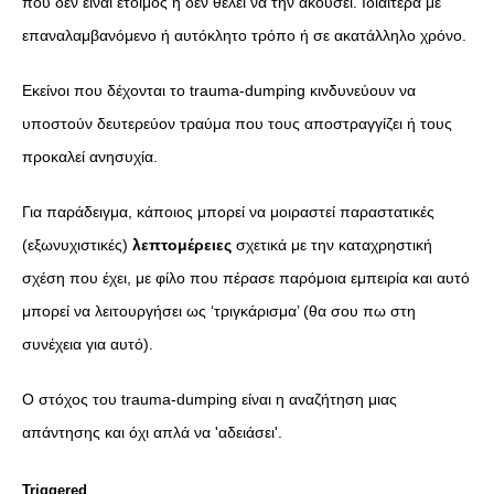
που δεν είναι έτοιμος ή δεν θέλει να την ακούσει. Ιδιαίτερα με
επαναλαμβανόμενο ή αυτόκλητο τρόπο ή σε ακατάλληλο χρόνο.
Εκείνοι που δέχονται τo trauma-dumping κινδυνεύουν να
υποστούν δευτερεύον τραύμα που τους αποστραγγίζει ή τους
προκαλεί ανησυχία.
Για παράδειγμα, κάποιος μπορεί να μοιραστεί παραστατικές
(εξωνυχιστικές)
λεπτομέρειες
σχετικά με την καταχρηστική
σχέση που έχει, με φίλο που πέρασε παρόμοια εμπειρία και αυτό
μπορεί να λειτουργήσει ως ‘τριγκάρισμα’ (θα σου πω στη
συνέχεια για αυτό).
Ο στόχος του trauma-dumping είναι η αναζήτηση μιας
απάντησης και όχι απλά να 'αδειάσει'.
Triggered