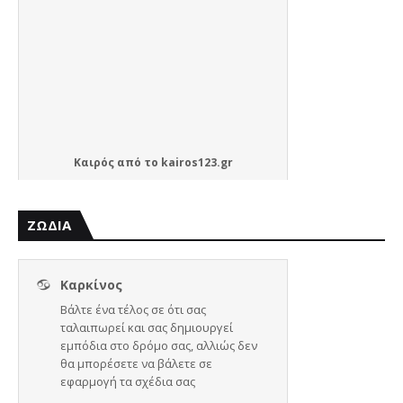
Καιρός
από το
kairos123.gr
ΖΩΔΙΑ