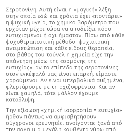
Σεροτονίνη. Αυτή είναι η «μαγική» λέξη
στην οποία εδώ και χρόνια έχει «ποντάρει»
η ψυχική υγεία, το χημικό βαρόμετρο που
ερχόταν μέχρι τώρα να αποδείξει πόσο
ευτυχισμένοι ή όχι ήμασταν. Πίσω από κάθε
ψυχοθεραπευτική μέθοδο, ψυχιατρική
αντιμετώπιση και κάθε είδους θεραπεία,
στο βάθος του τούνελ η χημεία είχε την
απάντηση μέσω της «ορμόνης της
ευτυχίας»: αν τα επίπεδα της σεροτονίνης
στον εγκέφαλό μας είναι επαρκή, είμαστε
χαρούμενοι. Αν είναι υπερβολικά αυξημένα,
φλερτάρουμε με τη σχιζοφρένεια. Και αν
είναι χαμηλά, τότε μάλλον έχουμε
κατάθλιψη.
Την εξίσωση «χημική ισορροπία = ευτυχία»
ήρθαν πάντως να αμφισβητήσουν
σύγχρονοι ερευνητές, ανοίγοντας ξανά από
την αρχή μια μεγάλη κουβέντα γύρω από