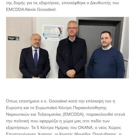
της δομής για τις εξαρτήσεις, επισκέφθηκε ο Διευθυντής του
EMCDDA Alexis Goosdeel.
Όπως επεσήμανε ο κ. Goosdeel κατά την επίσκεψή του η
Ευρώπη και το Ευρωπαϊκό Κέντρο Παρακολούθησης
Ναρκωτικών και Τοξικομανίας (EMCDDA), παρακολουθεί στενά
την πολιτική που εφαρμόζει η χώρα μας στο πεδίο των
εξαρτήσεων. Τα 5 Κέντρα Ημέρας του ΟΚΑΝΑ, ο νέος Χώρος
Εποπτευόμενης Χρήσης, οι Κινητές Μονάδες Παρέμβασης, η