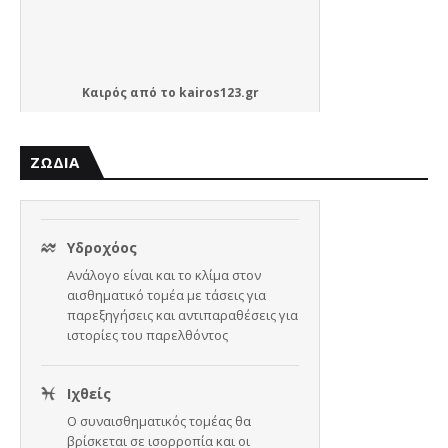
Καιρός
από το
kairos123.gr
ΖΩΔΙΑ