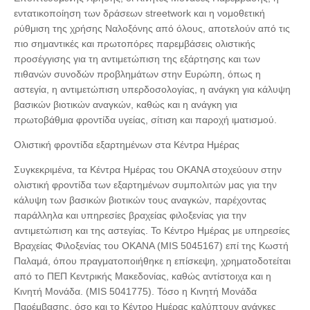
εντατικοποίηση των δράσεων streetwork και η νομοθετική
ρύθμιση της χρήσης Ναλοξόνης από όλους, αποτελούν από τις
πιο σημαντικές και πρωτοπόρες παρεμβάσεις ολιστικής
προσέγγισης για τη αντιμετώπιση της εξάρτησης και των
πιθανών συνοδών προβλημάτων στην Ευρώπη, όπως η
αστεγία, η αντιμετώπιση υπερδοσολογίας, η ανάγκη για κάλυψη
βασικών βιοτικών αναγκών, καθώς και η ανάγκη για
πρωτοβάθμια φροντίδα υγείας, σίτιση και παροχή ιματισμού.
Ολιστική φροντίδα εξαρτημένων στα Κέντρα Ημέρας
Συγκεκριμένα, τα Κέντρα Ημέρας του ΟΚΑΝΑ στοχεύουν στην
ολιστική φροντίδα των εξαρτημένων συμπολιτών μας για την
κάλυψη των βασικών βιοτικών τους αναγκών, παρέχοντας
παράλληλα και υπηρεσίες βραχείας φιλοξενίας για την
αντιμετώπιση και της αστεγίας. Το Κέντρο Ημέρας με υπηρεσίες
Βραχείας Φιλοξενίας του ΟΚΑΝΑ (MIS 5045167) επί της Κωστή
Παλαμά, όπου πραγματοποιήθηκε η επίσκεψη, χρηματοδοτείται
από το ΠΕΠ Κεντρικής Μακεδονίας, καθώς αντίστοιχα και η
Κινητή Μονάδα. (MIS 5041775). Τόσο η Κινητή Μονάδα
Παρέμβασης, όσο και το Κέντρο Ημέρας καλύπτουν ανάγκες