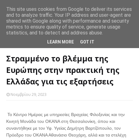
This site uses cookies from Google to deliver its services
and to analyze traffic. Your IP address and user-agent are
Μήπως είναι ψυχοπαθής; 5 σημάδια ότι ο σύντροφός σας
Η “
shared with Google along with performance and security
SLIDER
υγείας
βρίσκεται στο όριο
ασ
metrics to ensure quality of service, generate usage
statistics, and to detect and address abuse.
Αρχική σελίδα
SLIDER
Στραμμένο το βλέμμα της Ευρώπης στην
LEARN MORE
GOT IT
πρακτική της Ελλάδας για τις εξαρτήσεις
Στραμμένο το βλέμμα της
Ευρώπης στην πρακτική της
Ελλάδας για τις εξαρτήσεις
Νοεμβρίου 29, 2023
Το Κέντρο Ημέρας με υπηρεσίες Βραχείας Φιλοξενίας και την
Κινητή Μονάδα του ΟΚΑΝΑ στη Θεσσαλονίκη, όπου και
συναντήθηκε με τον Υφ. Υγείας Δημήτρη Βαρτζόπουλο, τον
Πρόεδρο του ΟΚΑΝΑ Αθανάσιο Θεοχάρη, αλλά και τα στελέχη