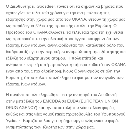
O Διευθυντής κ. Goosdeel, τόνισε ότι τα σημαντικά βήματα που
έχουν γίνει τα τελευταία χρόνια για την αντιμετώπιση της
εξάρτησης στην χώρα μας από τον ΟΚΑΝΑ, θέτουν τη χώρα μας
ως παράδειγμα βέλτιστης πρακτικής σε όλη την Ευρώπη. Ο
Πρόεδρος του ΟΚΑΝΑ άλλωστε, τα τελευταία τρία έτη έχει θέσει
ως προτεραιότητα την ολιστική προσέγγιση και φροντίδα των
εξαρτημένων ατόμων, αναγνωρίζοντας τον καταλυτικό ρόλο που
διαδραματίζει για την περαιτέρω αντιμετώπιση της εξάρτησης και
εξέλιξη του εξαρτημένου ατόμου. Η πολυεπίπεδη και
ανθρωποκεντρική αυτή προσέγγιση σήμερα καθιστά τον ΟΚΑΝΑ
έναν από τους πιο ολοκληρωμένους Οργανισμούς σε όλη την
Ευρώπη, όπου καλύπτει ολόκληρο το φάσμα των αναγκών των
εξαρτημένων ατόμων.
Η συνάντηση ολοκληρώθηκε με την αναφορά του Διευθυντή
στην μετεξέλιξη του EMCDDA σε EUDA (EUROPEAN UNION
DRUG AGENCY) και την αποστολή του νέου πλέον φορέα,
καθώς και στις νέες νομοθετικές πρωτοβουλίες του Υφυπουργού
Υγείας κ. Βαρτζόπουλου για τη δημιουργία ενός ενιαίου φορέα
αντιμετώπισης των εξαρτήσεων στην χώρα μας.