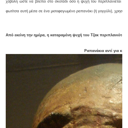
χόβολη ώστε να βλέπει στο σκοτάδι όσο η ψυχή του περιπλανιέται ψά
φωτίτσα αυτή μέσα σε ένα μισοφαγωμένο ραπανάκι (ή γογγύλι), χρησιμ
Από εκείνη την ημέρα, η καταραμένη ψυχή του Τζακ περιπλανιότα
Ραπανάκια αντί για κολ