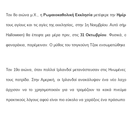
Τον 8ο αιώνα μ.Χ., η
Ρωμαιοκαθολική Εκκλησία
μετέφερε την
Ημέρα τ
τους αγίους και τις αγίες της εκκλησίας, στην 1η Νοεμβρίου. Αυτό σήμαιν
Halloween) θα έπεφτε μια μέρα πριν, στις
31 Οκτωβρίου
. Φυσικά, οι 
φαναράκια, παρέμειναν. Ο μύθος του τσιγκούνη Τζακ ενσωματώθηκε γρή
Τον 19ο αιώνα, όταν πολλοί Ιρλανδοί μετανάστευσαν στις Ηνωμένες Πο
τους πατρίδα. Στην Αμερική, οι Ιρλανδοί ανακάλυψαν ένα νέο λαχανι
άρχισαν να το χρησιμοποιούν για να τρομάζουν τα κακά πνεύματα.
πρακτικούς λόγους αφού είναι πιο εύκολο να χαράξεις ένα πρόσωπο πά