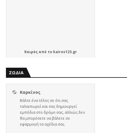
Καιρός
από το
kairos123.gr
ΖΩΔΙΑ