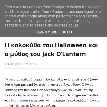
This site uses cookies from Google to deliver its services
and to analyze traffic. Your IP address and user-agent are
θούν και
Θέλεις να χάσεις βάρος; Προσπάθησε να τρως τα ίδια
Πώ
shared with Google along with performance and security
SLIDER
γεύματα επανειλημμένα
πρ
metrics to ensure quality of service, generate usage
statistics, and to detect and address abuse.
Αρχική σελίδα
SLIDER
Η κολοκύθα του Halloween και ο μύθος του
LEARN MORE
GOT IT
Jack O’Lantern
Η κολοκύθα του Halloween και
ο μύθος του Jack O’Lantern
Νοεμβρίου 29, 2023
Μιλώντας καθαρά μαρκετινίστικα,
όλα τα brands χρειάζονται
ένα σήμα κατατεθέν
, που τα κάνει να ξεχωρίζουν. Ο Άγιος
Βασίλης την περίοδο των Χριστουγέννων, το λογότυπο της
Coca-Cola, το στεφάνι της Πρωτομαγιάς.
Το σήμα κατατεθέν
του
Halloween
είναι φυσικά η σκαλιστή κολοκύθα
ή Jack-o’-
lantern,όπως τη λένε στα αγγλικά.