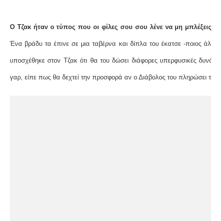
Ο Τζακ ήταν ο τύπος που οι φίλες σου σου λένε να μη μπλέξεις:
κα
Ένα βράδυ τα έπινε σε μια ταβέρνα και δίπλα του έκατσε -ποιος άλλος
υποσχέθηκε στον Τζακ ότι θα του δώσει διάφορες υπερφυσικές δυνάμε
γαρ, είπε πως θα δεχτεί την προσφορά αν ο Διάβολος του πληρώσει τα π