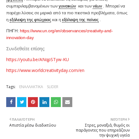
συμπεριλαμβανομένων των
γυναικών
και των
νέων
. Μπορεί να
παρέχει λύσεις σε μερικά από τα πιο πιεστικά προβλήματα, όπως
η
εξάλειψη της φτώχειας
και η
εξάλειψη της πείνας
.
ΠΗΓΗ:
https://www.un.org/en/observances/creativity-and-
innovation-day
Συνδεθείτε επίσης:
https://youtu.be/ANqpSTyw-KU
https://www.worldcreativityday.com/en
Tags:
ΕΝΑΛΛΑΚΤΙΚΑ
SLIDER
ΠΑΛΑΙΌΤΕΡΗ
ΝΕΌΤΕΡΗ
Απιστία μέσω διαδικτύου
Στρες, μοναξιά, θυμός οι
παράγοντες που επηρεάζουν
την ψυχική υγεία