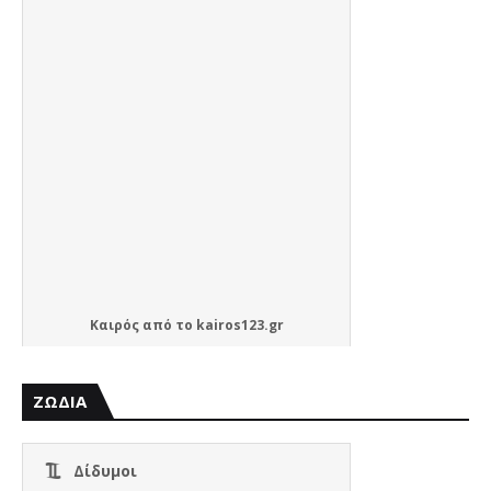
Καιρός
από το
kairos123.gr
ΖΩΔΙΑ