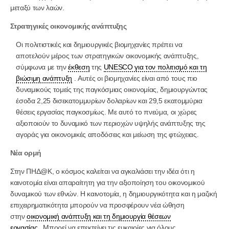
μεταξύ των λαών.
Στρατηγικές οικονομικής ανάπτυξης
Οι πολιτιστικές και δημιουργικές βιομηχανίες πρέπει να
αποτελούν μέρος των στρατηγικών οικονομικής ανάπτυξης,
σύμφωνα με την
έκθεση
της
UNESCO για τον πολιτισμό και τη
βιώσιμη ανάπτυξη
. Αυτές οι βιομηχανίες είναι από τους πιο
δυναμικούς τομείς της παγκόσμιας οικονομίας, δημιουργώντας
έσοδα 2,25 δισεκατομμυρίων δολαρίων και 29,5 εκατομμύρια
θέσεις εργασίας παγκοσμίως. Με αυτό το πνεύμα, οι χώρες
αξιοποιούν το δυναμικό των περιοχών υψηλής ανάπτυξης της
αγοράς για οικονομικές αποδόσεις και μείωση της φτώχειας.
Νέα ορμή
Στην ΠΗΔ@Κ, ο κόσμος καλείται να αγκαλιάσει την ιδέα ότι η
καινοτομία είναι απαραίτητη για την αξιοποίηση του οικονομικού
δυναμικού των εθνών. Η καινοτομία, η δημιουργικότητα και η μαζική
επιχειρηματικότητα μπορούν να προσφέρουν νέα ώθηση
στην
οικονομική ανάπτυξη και τη δημιουργία θέσεων
εργασίας
. Μπορεί να επεκτείνει τις ευκαιρίες για όλους,