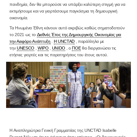
πανδημία, δεν θα μπορούσε να υπάρξει καλύτερη στιγμή για να
εκτιμήσουμε και να γιορτάσουμε παγκόσμια τη δημιουργική
οικονομία.
Τα Ηνωμένα Έθνη κάνουν αυτό ακριβώς καθώς σηματοδοτούν
το 2021 ως το
Διεθνές Έτος της Δημιουργικής Οικονομίας για
την Αειφόρο Ανάπτυξη
.
Η UNCTAD
, παράλληλα με
την
UNESCO
,
WIPO
,
UNIDO
, ο
ΠΟΕ
θα διοργανώσει τις
ετήσιες γιορτές και τις παρατηρήσεις του έτους αυτού.
Η Αναπληρώτρια Γενική Γραμματέας της UNCTAD Isabelle
Durant δήλωσε ότι το ψήφισμα ήταν επίκαιρο. «Οι δημιουργικές