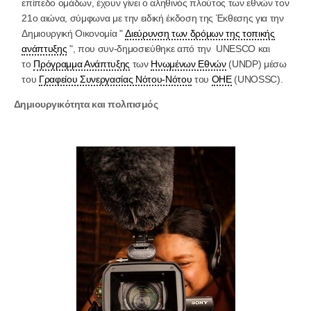
επίπεδο ομάδων, έχουν γίνει ο αληθινός πλούτος των εθνών τον
21ο αιώνα, σύμφωνα με την ειδική έκδοση της Έκθεσης για την
Δημιουργική Οικονομία "
Διεύρυνση των δρόμων
της
τοπικής
ανάπτυξης
", που συν-δημοσιεύθηκε από την UNESCO και
το
Πρόγραμμα Ανάπτυξης
των
Ηνωμένων Εθνών
(UNDP) μέσω
του
Γραφείου Συνεργασίας Νότου-Νότου
του
ΟΗΕ
(UNOSSC).
Δημιουργικότητα και πολιτισμός