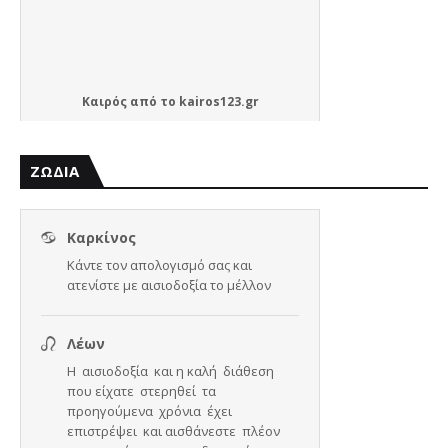
Καιρός
από το
kairos123.gr
ΖΩΔΙΑ