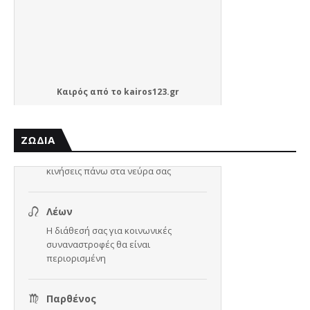
Καιρός
από το
kairos123.gr
ΖΩΔΙΑ