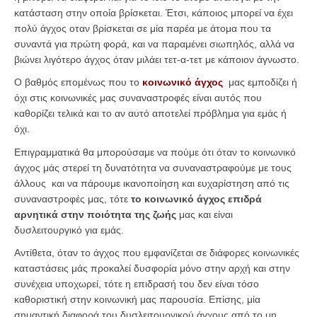
κατάσταση στην οποία βρίσκεται. Έτσι, κάποιος μπορεί να έχει
πολύ άγχος οταν βρίσκεται σε μία παρέα με άτομα που τα
συναντά για πρώτη φορά, και να παραμένει σιωπηλός, αλλά να
βιώνει λιγότερο άγχος όταν μιλάει τετ-α-τετ με κάποιον άγνωστο.
Ο βαθμός επομένως που το
κοινωνικό άγχος
μας εμποδίζει ή
όχι στις κοινωνικές μας συναναστροφές είναι αυτός που
καθορίζει τελικά και το αν αυτό αποτελεί πρόβλημα για εμάς ή
όχι.
Επιγραμματικά θα μπορούσαμε να πούμε ότι όταν το κοινωνικό
άγχος μάς στερεί τη δυνατότητα να συναναστραφούμε με τους
άλλους και να πάρουμε ικανοποίηση και ευχαρίστηση από τις
συναναστροφές μας, τότε
το κοινωνικό άγχος επιδρά
αρνητικά στην ποιότητα της ζωής
μας και είναι
δυσλειτουργικό για εμάς.
Αντίθετα, όταν το άγχος που εμφανίζεται σε διάφορες κοινωνικές
καταστάσεις μάς προκαλεί δυσφορία μόνο στην αρχή και στην
συνέχεια υποχωρεί, τότε η επιδρασή του δεν είναι τόσο
καθοριστική στην κοινωνική μας παρουσία. Επίσης, μία
σημαντική διαφορά του δυσλειτουργικού άγχους από το μη