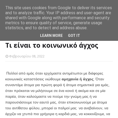
This site uses cookies from Google to deliver its services
and to analyze traffic. Your IP address and user-agent are
θούν και
Θέλεις να χάσεις βάρος; Προσπάθησε να τρως τα ίδια
Πώ
shared with Google along with performance and security
SLIDER
γεύματα επανειλημμένα
πρ
metrics to ensure quality of service, generate usage
statistics, and to detect and address abuse.
Αρχική σελίδα
SLIDER
Τι είναι το κοινωνικό άγχος
LEARN MORE
GOT IT
Τι είναι το κοινωνικό άγχος
Φεβρουαρίου 08, 2022
Πολλοί από εμάς όταν ερχόμαστε αντιμέτωποι με διάφορες
κοινωνικές καταστάσεις νιώθουμε
αμηχανία ή άγχος
. Όταν
συναντάμε άτομα για πρώτη φορά ή άτομα σημαντικά για εμάς,
όταν πρόκειται να μιλήσουμε σε ένα κοινό ή ακόμα και σε μία
παρέα, όταν καλούμαστε να πούμε την γνώμη μας ή να
παρουσιάσουμε τον εαυτό μας, όταν επικοινωνούμε με άτομα
του αντίθετου φύλου, μπορεί οι παλμοί μας να ανεβαίνουν, να
άρχιζει να χτυπά πιο γρήγορα η καρδιά μας, να κοκκινίζουμε, να