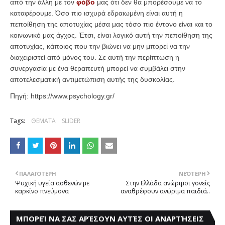
από την άλλη με τον
φόβο
μας ότι δεν θα μπορέσουμε να το
καταφέρουμε. Όσο πιο ισχυρά εδραιωμένη είναι αυτή η
πεποίθηση της αποτυχίας μέσα μας τόσο πιο έντονο είναι και το
κοινωνικό μας άγχος. Έτσι, είναι λογικό αυτή την πεποίθηση της
αποτυχίας, κάποιος που την βιώνει να μην μπορεί να την
διαχειριστεί από μόνος του. Σε αυτή την περίπτωση η
συνεργασία με ένα θεραπευτή μπορεί να συμβάλει στην
αποτελεσματική αντιμετώπιση αυτής της δυσκολίας.
Πηγή:
https://www.psychology.gr/
Tags:
ΘΕΜΑΤΑ
SLIDER
ΠΑΛΑΙΌΤΕΡΗ
ΝΕΌΤΕΡΗ
Ψυχική υγεία ασθενών με
Στην Ελλάδα ανώριμοι γονείς
καρκίνο πνεύμονα
αναθρέφουν ανώριμα παιδιά..
ΜΠΟΡΕΊ ΝΑ ΣΑΣ ΑΡΈΣΟΥΝ ΑΥΤΈΣ ΟΙ ΑΝΑΡΤΉΣΕΙΣ