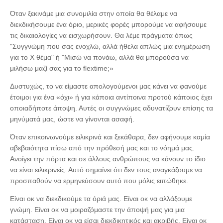
Όταν ξεκινάμε μια συνομιλία στην οποία θα θέλαμε να
διεκδικήσουμε ένα όριο, μερικές φορές μπορούμε να αφήσουμε
τις δικαιολογίες να εισχωρήσουν. Θα λέμε πράγματα όπως
"Συγγνώμη που σας ενοχλώ, αλλά ήθελα απλώς μια ενημέρωση
για το X θέμα" ή "Μισώ να πονάω, αλλά θα μπορούσα να
μιλήσω μαζί σας για το flextime;»
Δυστυχώς, το να είμαστε απολογούμενοι μας κάνει να φανούμε
έτοιμοι για ένα «όχι» ή για κάποια αντίποινα προτού κάποιος έχει
οποιαδήποτε άποψη. Αυτές οι συγγνώμες αδυνατίζουν επίσης τα
μηνύματά μας, ώστε να γίνονται ασαφή.
Όταν επικοινωνούμε ειλικρινά και ξεκάθαρα, δεν αφήνουμε καμία
αβεβαιότητα πίσω από την πρόθεσή μας και το νόημά μας.
Ανοίγει την πόρτα και σε άλλους ανθρώπους να κάνουν το ίδιο
να είναι ειλικρινείς. Αυτό σημαίνει ότι δεν τους αναγκάζουμε να
προσπαθούν να ερμηνεύσουν αυτό που μόλις ειπώθηκε.
Είναι οκ να διεκδικούμε τα όριά μας. Είναι οκ να αλλάξουμε
γνώμη. Είναι οκ να μοιραζόμαστε την άποψή μας για μια
κατάσταση. Είναι οκ να είσαι διεκδικητικός και ακριβής. Είναι οκ