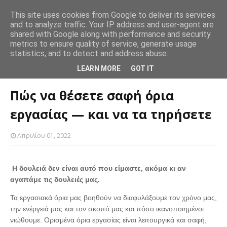
This site uses cookies from Google to deliver its services
Ο εθελοντισμός και άλλες πράξεις καλοσύνης βοηθούν και
and to analyze traffic. Your IP address and user-agent are
Πώ
SLIDER
αυτόν που βοηθάει.
Θέλεις να χάσεις βάρος; Προσπάθησε να τρως τα ίδια
shared with Google along with performance and security
πρ
metrics to ensure quality of service, generate usage
SLIDER
γεύματα επανειλημμένα
statistics, and to detect and address abuse.
Αρχική σελίδα
SLIDER
Πώς να θέσετε σαφή όρια εργασίας — και να
LEARN MORE
GOT IT
τα τηρήσετε
Πώς να θέσετε σαφή όρια
εργασίας — και να τα τηρήσετε
Απριλίου 01, 2022
Η δουλειά δεν είναι αυτό που είμαστε, ακόμα κι αν
αγαπάμε τις δουλειές μας.
Τα εργασιακά όρια μας βοηθούν να διαφυλάξουμε τον χρόνο μας,
την ενέργειά μας και τον σκοπό μας και πόσο ικανοποιημένοι
νιώθουμε. Ορισμένα όρια εργασίας είναι λειτουργικά και σαφή,