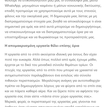
θέλουμε να επικοινωνήσουν μαζί μας οι συνάδελφοί μας μέσω
WhatsApp, μηνυμάτων κειμένου ή μέσων κοινωνικής δικτύωσης,
επειδή προτιμούμε να χρησιμοποιούμε αυτά με τους στενούς
φίλους και την οικογένειά μας. Η δημιουργία μιας λίστας με μη
διαπραγματεύσιμα στοιχεία μας βοηθά να αποκαλύψουμε τι είναι
σημαντικό για εμάς και από αυτά μπορούμε να δημιουργήσουμε,
να επικοινωνήσουμε και να διαπραγματευτούμε όρια για να
υποστηρίξουμε και να θωρακίσουμε τις προτεραιότητές μας.
Η απομακρυσμένη εργασία θέλει επίσης όρια
Η εργασία από το σπίτι ακούγεται ιδανική για όσους δεν είχαν
ποτέ την ευκαιρία. Αλλά όπως πολλοί από εμάς έχουμε μάθει,
έρχεται με το δικό του μοναδικό σύνολο θεμάτων ορίων. Οι
πτυχές της εργασίας από το σπίτι που μπορεί να χρειαστεί να
αντιμετωπιστούν περιλαμβάνουν ένα εντελώς νέο σύνολο
πιθανών περισπασμών. Μεγαλύτερη ανάγκη για αυτοπειθαρχία·
πρέπει να δημιουργήσετε λόγους για να φύγετε από το σπίτι σας
και να πάρετε καθαρό αέρα. Και να ξέρετε πότε να αφήσετε την
εργασία σας όταν είστε «πάντα στον χώρο εργασίας σας».
Μερικές φορές οι περισπασμοί της εργασίας μας γίνονται πιο
άφθονες όταν είμαστε απομακρυσμένοι επειδή καταλήγουμε να