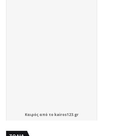
Καιρός
από το
kairos123.gr
ΖΩΔΙΑ