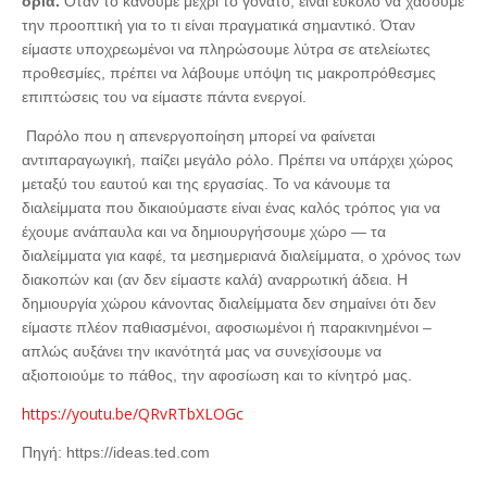
όρια.
Όταν το κάνουμε μέχρι το γόνατο, είναι εύκολο να χάσουμε
την προοπτική για το τι είναι πραγματικά σημαντικό. Όταν
είμαστε υποχρεωμένοι να πληρώσουμε λύτρα σε ατελείωτες
προθεσμίες, πρέπει να λάβουμε υπόψη τις μακροπρόθεσμες
επιπτώσεις του να είμαστε πάντα ενεργοί.
Παρόλο που η απενεργοποίηση μπορεί να φαίνεται
αντιπαραγωγική, παίζει μεγάλο ρόλο. Πρέπει να υπάρχει χώρος
μεταξύ του εαυτού και της εργασίας. Το να κάνουμε τα
διαλείμματα που δικαιούμαστε είναι ένας καλός τρόπος για να
έχουμε ανάπαυλα και να δημιουργήσουμε χώρο — τα
διαλείμματα για καφέ, τα μεσημεριανά διαλείμματα, ο χρόνος των
διακοπών και (αν δεν είμαστε καλά) αναρρωτική άδεια. Η
δημιουργία χώρου κάνοντας διαλείμματα δεν σημαίνει ότι δεν
είμαστε πλέον παθιασμένοι, αφοσιωμένοι ή παρακινημένοι –
απλώς αυξάνει την ικανότητά μας να συνεχίσουμε να
αξιοποιούμε το πάθος, την αφοσίωση και το κίνητρό μας.
https://youtu.be/QRvRTbXLOGc
Πηγή:
https://ideas.ted.com