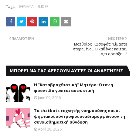
Tags:
ΘΕΜΑΤΑ
SLIDER
ΠΑΛΑΙΌΤΕΡΗ
ΝΕΌΤΕΡΗ
Ματθαίος Γιωσαφάτ: “Είμαστε
στερημένοι. Ο καθένας κοιτάει
ό,τι αρπάξει…”
ΜΠΟΡΕΊ ΝΑ ΣΑΣ ΑΡΈΣΟΥΝ ΑΥΤΈΣ ΟΙ ΑΝΑΡΤΉΣΕΙΣ
Η “Καταβροχθιστική” Mητέρα: Όταν η
φροντίδα γίνεται ασφυκτική
June 09, 2026
Τα chatbots τεχνητής νοημοσύνης και οι
ψηφιακοί σύντροφοι αναδιαμορφώνουν τη
συναισθηματική σύνδεση
April 28, 2026