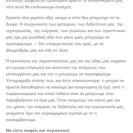
αποδοχή τροφοδοτεί προσωρινά αρκετά τα συναισθήματά μας,
τότε αυτό θα επιδιώκουμε συνεχώς.
Είμαστε όλοι γεμάτοι αξία, ακόμα κι όταν δεν μπορούμε να τη
δούμε. Η συγχώνευση των εμπειριών, των δεξιοτήτων μας, της
τεχνογνωσίας, της ενέργειας, των γνώσεων και των προοπτικών
μας έχει μια μοναδική αξία που μόνο εμείς μπορούμε να
προσφέρουμε — δεν υπάρχει κανείς σαν εμάς, με τις
ιδιορρυθμίες μας και όλα τα’ άλλα.
Η κατανόηση της σημαντικότητας μας και της αξίας μας σημαίνει
ότι έχουμε επίγνωση και ικανότητα της εκτίμησης των
επιτευγμάτων μας και του τι μπορούμε να προσφέρουμε.
Υπογραμμίζει επίσης πώς και πότε επικοινωνούμε, τι μπορεί να
είμαστε διατεθειμένοι να κάνουμε για αναγνώριση (ή όχι), από τι
παρακινούμαστε και πόσο πιθανό είναι να μιλήσουμε όταν
παραβιάζονται τα όριά μας. Όταν εκτιμούμε τον εαυτό μας και
τον χρόνο, την ενέργεια, τις δεξιότητες και την τεχνογνωσία μας,
γινόμαστε λίγο πιο συγκεκριμένοι σχετικά με το τι
αναλαμβάνουμε.
Να είστε σαφείς και περιεκτικοί