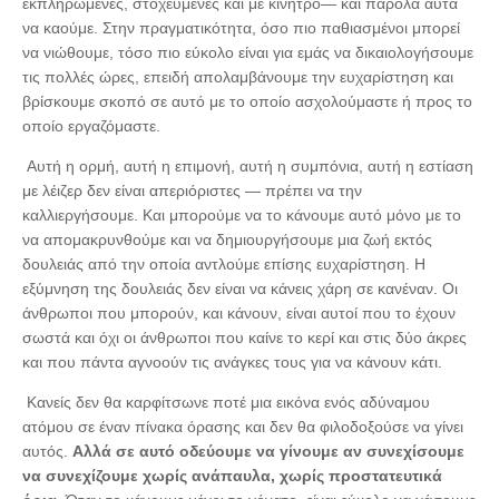
εκπληρωμένες, στοχευμένες και με κίνητρο— και παρόλα αυτά
να καούμε. Στην πραγματικότητα, όσο πιο παθιασμένοι μπορεί
να νιώθουμε, τόσο πιο εύκολο είναι για εμάς να δικαιολογήσουμε
τις πολλές ώρες, επειδή απολαμβάνουμε την ευχαρίστηση και
βρίσκουμε σκοπό σε αυτό με το οποίο ασχολούμαστε ή προς το
οποίο εργαζόμαστε.
Αυτή η ορμή, αυτή η επιμονή, αυτή η συμπόνια, αυτή η εστίαση
με λέιζερ δεν είναι απεριόριστες — πρέπει να την
καλλιεργήσουμε. Και μπορούμε να το κάνουμε αυτό μόνο με το
να απομακρυνθούμε και να δημιουργήσουμε μια ζωή εκτός
δουλειάς από την οποία αντλούμε επίσης ευχαρίστηση. Η
εξύμνηση της δουλειάς δεν είναι να κάνεις χάρη σε κανέναν. Οι
άνθρωποι που μπορούν, και κάνουν, είναι αυτοί που το έχουν
σωστά και όχι οι άνθρωποι που καίνε το κερί και στις δύο άκρες
και που πάντα αγνοούν τις ανάγκες τους για να κάνουν κάτι.
Κανείς δεν θα καρφίτσωνε ποτέ μια εικόνα ενός αδύναμου
ατόμου σε έναν πίνακα όρασης και δεν θα φιλοδοξούσε να γίνει
αυτός.
Αλλά σε αυτό οδεύουμε να γίνουμε αν συνεχίσουμε
να συνεχίζουμε χωρίς ανάπαυλα, χωρίς προστατευτικά