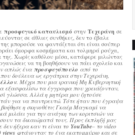
προσφυγικό καταυλισμό
Τεχεράνη
σε
στην
σε
εύοντας σε άθλιες συνθήκες, δεν το έβαλε
 της μπορούσε να φαντάζεται ότι είναι σούπερ
φοράει όμορφα κοσμήματα και τολμηρά ρούχα,
ία της. Χωρίς καθόλου μέσα, κατάφερε μιλώντας
ργανώσεις να τη βοηθήσουν να πάει σχολείο και
προσφυγόπουλο
ν απλώς ένα
από το
 που δούλευα ως εργάτρια στην Τεχεράνη,
μέλλον
. Μέχρι που μια ιρανική Μη Κυβερνητική
να εξασφαλίσω τα έγγραφα που χρειάζονταν,
σί γλώσσα. Αλλά η μητέρα μου ζητούσε
τάν για να παντρευτώ. Τότε ήταν που έγραψα
 βοήθησε η σκηνοθέτις Γκαέμ Μαγκαμί να
ικά μιλάει για την ανάγκη των κοριτσιών να
ήσουν τα δικαιώματά τους. Προς έκπληξή μας
YouTube
ε δεν ήξερα καν τι είναι το
– το video
views
0
φτάνοντας το ένα εκατομμύριο και σε