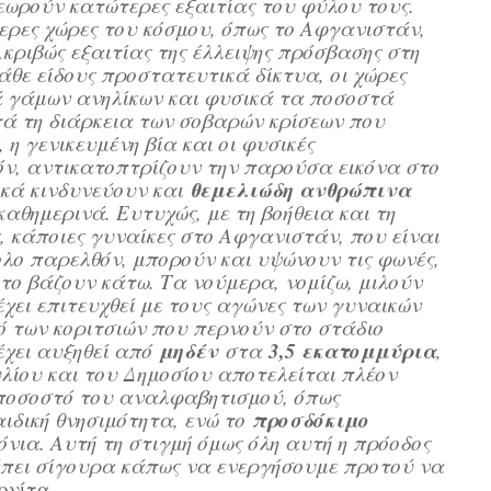
εωρούν κατώτερες εξαιτίας του φύλου τους.
ερες χώρες του κόσμου, όπως το Αφγανιστάν,
Ακριβώς εξαιτίας της έλλειψης πρόσβασης στη
άθε είδους προστατευτικά δίκτυα, οι χώρες
 γάμων ανηλίκων και φυσικά τα ποσοστά
ά τη διάρκεια των σοβαρών κρίσεων που
 η γενικευμένη βία και οι φυσικές
όν, αντικατοπτρίζουν την παρούσα εικόνα στο
θεμελιώδη ανθρώπινα
κά κινδυνεύουν και
αθημερινά. Ευτυχώς, με τη βοήθεια και τη
, κάποιες γυναίκες στο Αφγανιστάν, που είναι
λο παρελθόν, μπορούν και υψώνουν τις φωνές,
 το βάζουν κάτω. Τα νούμερα, νομίζω, μιλούν
χει επιτευχθεί με τους αγώνες των γυναικών
 των κοριτσιών που περνούν στο στάδιο
μηδέν
3,5 εκατομμύρια
χει αυξηθεί από
στα
,
λίου και του Δημοσίου αποτελείται πλέον
ο ποσοστό του αναλφαβητισμού, όπως
προσδόκιμο
ιδική θνησιμότητα, ενώ το
νια. Αυτή τη στιγμή όμως όλη αυτή η πρόοδος
ρέπει σίγουρα κάπως να ενεργήσουμε προτού να
ονίτα.