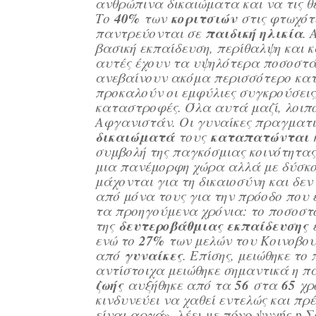
ανθρώπινα δικαιώματα και να τις θ
40%
κοριτσιών
Το
των
στις φτωχότ
παιδική ηλικία
παντρεύονται σε
. 
βασική εκπαίδευση, περίθαλψη και κ
αυτές έχουν τα υψηλότερα ποσοστά
ανεβαίνουν ακόμα περισσότερο κατ
προκαλούν οι εμφύλιες συγκρούσεις,
καταστροφές. Όλα αυτά μαζί, λοιπ
Αφγανιστάν. Οι γυναίκες πραγματι
δικαιώματά
καταπατώνται
τους
κ
συμβολή της παγκόσμιας κοινότητας
μια πανέμορφη χώρα αλλά με δύσκο
μάχονται για τη δικαιοσύνη και δεν
από μόνα τους για την πρόοδο που έ
τα προηγούμενα χρόνια: το ποσοστό
δευτεροβάθμιας εκπαίδευσης
της
έ
27%
ενώ το
των μελών του Κοινοβου
γυναίκες
από
. Επίσης, μειώθηκε τ
αντίστοιχα μειώθηκε σημαντικά η πα
ζωής
56
65
αυξήθηκε από τα
στα
χρό
κινδυνεύει να χαθεί εντελώς και π
είναι αργά
», λέει με πόνο ψυχής η Σ