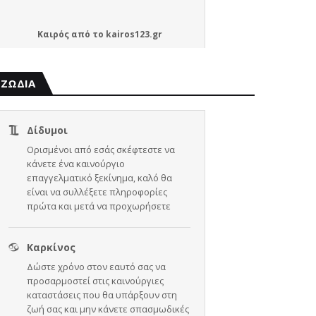
Καιρός
από το
kairos123.gr
ΖΩΔΙΑ