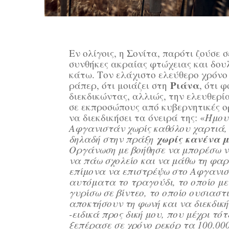
Εν ολίγοις, η Σονίτα, παρότι ζούσε 
συνθήκες ακραίας φτώχειας και δουλ
κάτω. Τον ελάχιστο ελεύθερο χρόνο
Ριάνα
ράπερ, ότι μοιάζει στη
, ότι 
διεκδικώντας, αλλιώς, την ελευθερ
σε εκπροσώπους από κυβερνητικές ο
να διεκδικήσει τα όνειρά της: «
Ήμου
Αφγανιστάν χωρίς καθόλου χαρτιά,
χωρίς κανένα 
δηλαδή στην πράξη
Οργάνωση με βοήθησε να μπορέσω 
να πάω σχολείο και να μάθω τη φαρ
επίμονα να επιστρέψω στο Αφγανισ
αυτόματα το τραγούδι, το οποίο με
γυρίσω σε βίντεο, το οποίο ουσιαστ
αποκτήσουν τη φωνή και να διεκδικ
-ειδικά προς δική μου, που μέχρι τότ
ξεπέρασε σε χρόνο ρεκόρ τα 100.00