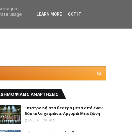
user-agent
erate usage
LEARN MORE
GOT IT
Θέλεις
ΔΗΜΟΦΙΛΕΙΣ ΑΝΑΡΤΗΣΕΙΣ
Επιστροφή στα θέατρα μετά από έναν
δύσκολο χειμώνα. Αργυρώ Μποζώνη
Μαρτίου 29, 2022