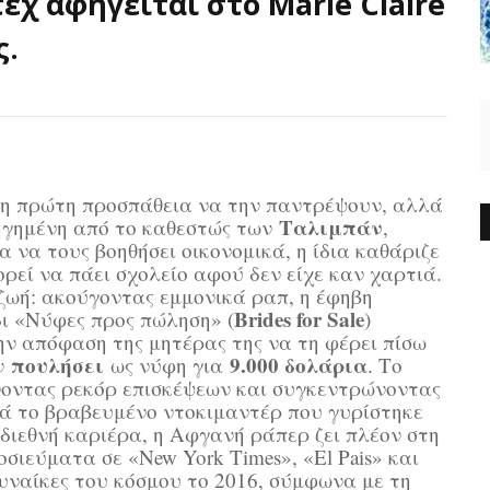
έχ αφηγείται στο Marie Claire
ς.
 η πρώτη προσπάθεια να την παντρέψουν, αλλά
Ταλιμπάν
νηγημένη από το καθεστώς των
,
ια να τους βοηθήσει οικονομικά, η ίδια καθάριζε
ρεί να πάει σχολείο αφού δεν είχε καν χαρτιά.
ζωή: ακούγοντας εμμονικά ραπ, η έφηβη
Βrides for Sale
ι «Νύφες προς πώληση» (
)
ν απόφαση της μητέρας της να τη φέρει πίσω
πουλήσει
9.000 δολάρια
ν
ως νύφη για
. Το
νοντας ρεκόρ επισκέψεων και συγκεντρώνοντας
ά το βραβευμένο ντοκιμαντέρ που γυρίστηκε
 διεθνή καριέρα, η Αφγανή ράπερ ζει πλέον στη
ιεύματα σε «New York Times», «El Pais» και
γυναίκες του κόσμου το 2016, σύμφωνα με τη