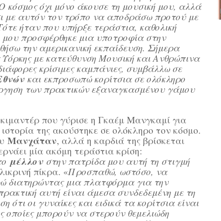
 Ο κόσμος όχι μόνο άκουσε τη μουσική μου, αλλά
ι με αυτόν τον τρόπο να αποδράσω προτού με
ότε ήταν που υπήρξε τεράστια, καθολική
ι μου προσφέρθηκε μια υποτροφία στην
θήσω την αμερικανική εκπαίδευση. Σήμερα
 Υόρκης με κατεύθυνση Μουσική και Ανθρώπινα
διάφορες κρίσιμες καμπάνιες, συμβάλλω σε
Εθνών
και εκπροσωπώ κορίτσια σε ολόκληρο
άργηση των πρακτικών εξαναγκασμένου γάμου
κιμαντέρ που γύρισε η Γκαέμ Μανγκαμί για
η ιστορία της ακούστηκε σε ολόκληρο τον κόσμο.
Μανχάταν
ου
, αλλά η καρδιά της βρίσκεται
περνάει μία ακόμη τεράστια κρίση:
μέλλον
το
στην πατρίδα μου αυτή τη στιγμή
ιλικρινή πίκρα. «
Προσπαθώ, ωστόσο, να
ρώ διατηρώντας μια πλατφόρμα για την
ρακτική αυτή είναι άμεσα συνδεδεμένη με τη
η ότι οι γυναίκες και ειδικά τα κορίτσια είναι
ις οποίες μπορούν να στερούν θεμελιώδη