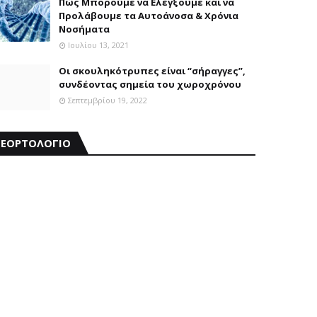
Πώς Μπορούμε να Ελέγξουμε και να
Προλάβουμε τα Αυτοάνοσα & Χρόνια
Νοσήματα
Ιουλίου 13, 2021
Οι σκουληκότρυπες είναι “σήραγγες”,
συνδέοντας σημεία του χωροχρόνου
Σεπτεμβρίου 19, 2022
ΕΟΡΤΟΛΟΓΙΟ