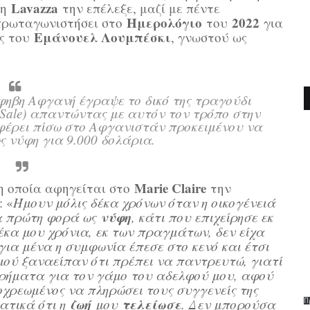
Lavazza
 η
την επέλεξε, μαζί με πέντε
Ημερολόγιο
2022
 πρωταγωνιστήσει στο
του
για
Εμάνουελ Λουμπέσκι
ς του
, γνωστού ως
φηβη Αφγανή έγραψε το δικό της τραγούδι
r Sale) απαντώντας με αυτόν τον τρόπο στην
 φέρει πίσω στο Αφγανιστάν προκειμένου να
ς νύφη για 9.000 δολάρια.
Marie Claire
 η οποία αφηγείται στο
την
: «
Ήμουν μόλις δέκα χρόνων όταν η οικογένειά
νύφη
 πρώτη φορά ως
, κάτι που επιχείρησε εκ
έκα μου χρόνια, εκ των πραγμάτων, δεν είχα
 για μένα η συμφωνία έπεσε στο κενό και έτσι
ού ξαναείπαν ότι πρέπει να παντρευτώ, γιατί
 χρήματα για τον γάμο του αδελφού μου, αφού
χρεωμένος να πληρώσει τους συγγενείς της
ζωή
τελείωσε
ατικά ότι η
μου
. Δεν μπορούσα
Π