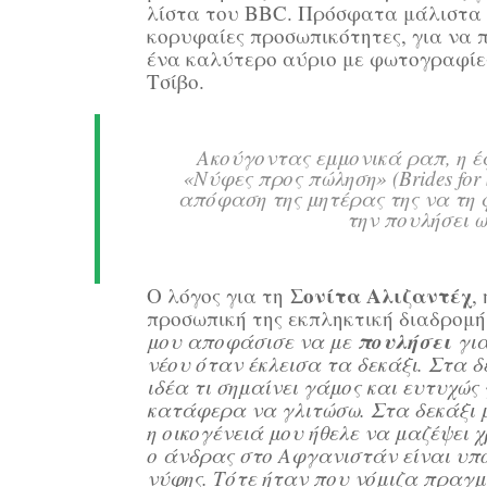
λίστα του BBC. Πρόσφατα μάλιστα
κορυφαίες προσωπικότητες, για να
ένα καλύτερο αύριο με φωτογραφίε
Τσίβο.
Ακούγοντας εμμονικά ραπ, η έ
«Νύφες προς πώληση» (Βrides fo
απόφαση της μητέρας της να τη
την πουλήσει ω
Σονίτα Αλιζαντέχ
Ο λόγος για τη
,
προσωπική της εκπληκτική διαδρομή
πουλήσει
μου αποφάσισε να με
για
νέου όταν έκλεισα τα δεκάξι. Στα δ
ιδέα τι σημαίνει γάμος και ευτυχώς
κατάφερα να γλιτώσω. Στα δεκάξι μ
η οικογένειά μου ήθελε να μαζέψει
ο άνδρας στο Αφγανιστάν είναι υπο
νύφης. Τότε ήταν που νόμιζα πραγμ