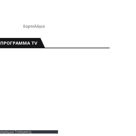
Εορτολόγιο
ΠΡΟΓΡΑΜΜΑ TV
ρογραμμα Τηλεορασης