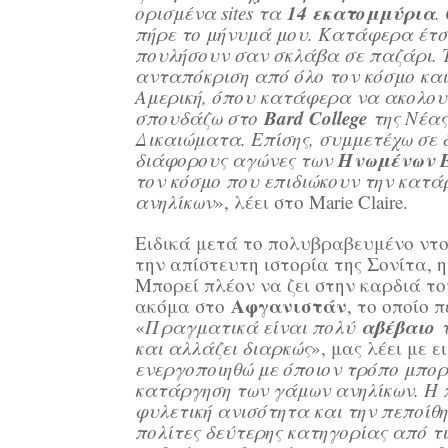
14 εκατομμύρια
ορισμένα sites τα
.
πήρε το μήνυμά μου. Κατάφερα έτσ
πουλήσουν σαν σκλάβα σε παζάρι. Τ
ανταπόκριση από όλο τον κόσμο κα
Αμερική, όπου κατάφερα να ακολου
Bard College
σπουδάζω στο
της Νέας
Δικαιώματα. Επίσης, συμμετέχω σε 
Ηνωμένων 
διάφορους αγώνες των
τον κόσμο που επιδιώκουν την κατ
ανηλίκων
», λέει στο Marie Claire.
Ειδικά μετά το πολυβραβευμένο ντο
την απίστευτη ιστορία της Σονίτα, 
Μπορεί πλέον να ζει στην καρδιά τ
Αφγανιστάν
ακόμα στο
, το οποίο 
αβέβαιο
«
Πραγματικά είναι πολύ
και αλλάζει διαρκώς
», μας λέει με ε
ενεργοποιηθώ με όποιον τρόπο μπο
κατάργηση των γάμων ανηλίκων. Η π
φυλετική ανισότητα και την πεποίθησ
πολίτες δεύτερης κατηγορίας από τ