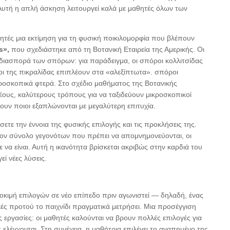
 Αυτή η απλή άσκηση λειτουργεί καλά με μαθητές όλων των
ητές μια εκτίμηση για τη φυσική ποικιλομορφία που βλέπουν
s»,
που σχεδιάστηκε από τη Βοτανική Εταιρεία της Αμερικής. Οι
διασπορά των σπόρων: για παράδειγμα, οι σπόροι κολλιτσίδας
ι της πικραλίδας επιπλέουν στα «αλεξίπτωτα». σπόροι
ροσκοπικά φτερά. Στο σχέδιο μαθήματος της Βοτανικής
νέους, καλύτερους τρόπους για να ταξιδεύουν μικροσκοπικοί
δουν ποιοι εξαπλώνονται με μεγαλύτερη επιτυχία.
ετε την έννοια της φυσικής επιλογής και τις προκλήσεις της.
ον σύνολο γεγονότων που πρέπει να απομνημονεύονται, οι
 να είναι. Αυτή η ικανότητα βρίσκεται ακριβώς στην καρδιά του
εί νέες λύσεις.
η δοκιμή επιλογών σε νέο επίπεδο πριν αγωνιστεί — δηλαδή, ένας
ικές προτού το παιχνίδι πραγματικά μετρήσει. Μια προσέγγιση
 εργασίες: οι μαθητές καλούνται να βρουν πολλές επιλογές για
ελέγχονται. Στη συνέχεια, η μαθήτρια επιλέγει το αγαπημένο της