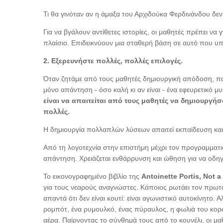
Τι θα γινόταν αν η άμαξα του Αρχιδούκα Φερδινάνδου δεν
Για να βγάλουν αντίθετες ιστορίες, οι μαθητές πρέπει να
πλαίσιο. Επιδεικνύουν μια σταθερή βάση σε αυτό που υπ
2. Εξερευνήστε πολλές, πολλές επιλογές.
Όταν ζητάμε από τους μαθητές δημιουργική απόδοση, πολ
μόνο απάντηση - όσο καλή κι αν είναι - ένα εφευρετικό μ
είναι να απαιτείται από τους μαθητές να δημιουργή
πολλές.
Η δημιουργία πολλαπλών λύσεων απαιτεί εκπαίδευση και 
Από τη λογοτεχνία στην επιστήμη μέχρι τον προγραμματ
απάντηση. Χρειάζεται ενθάρρυνση και ώθηση για να οδηγ
Το εικονογραφημένο βιβλίο της
Antoinette Portis, Not a
για τους νεαρούς αναγνώστες. Κάποιος ρωτάει τον πρωταγω
απαντά ότι δεν είναι κουτί: είναι αγωνιστικό αυτοκίνητο. Α
ρομπότ, ένα ρυμουλκό, ένας πύραυλος, η φωλιά του κορ
αέρα. Παίρνοντας το σύνθημά τους από το κουνέλι, οι μ