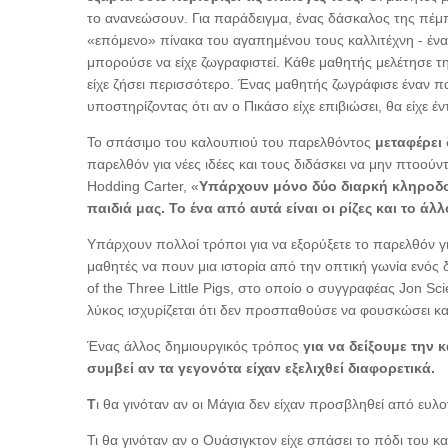
το ανανεώσουν. Για παράδειγμα, ένας δάσκαλος της πέμπ
«επόμενο» πίνακα του αγαπημένου τους καλλιτέχνη - ένα
μπορούσε να είχε ζωγραφιστεί. Κάθε μαθητής μελέτησε την
είχε ζήσει περισσότερο. Ένας μαθητής ζωγράφισε έναν πα
υποστηρίζοντας ότι αν ο Πικάσο είχε επιβιώσει, θα είχε έ
Το σπάσιμο του καλουπιού του παρελθόντος
μεταφέρει
παρελθόν για νέες ιδέες και τους διδάσκει να μην πτοού
Hodding Carter, «
Υπάρχουν μόνο δύο διαρκή κληροδ
παιδιά μας. Το ένα από αυτά είναι οι ρίζες και το άλ
Υπάρχουν πολλοί τρόποι για να εξορύξετε το παρελθόν γ
μαθητές να πουν μια ιστορία από την οπτική γωνία ενός 
of the Three Little Pigs, στο οποίο ο συγγραφέας Jon S
λύκος ισχυρίζεται ότι δεν προσπαθούσε να φουσκώσει και
Ένας άλλος δημιουργικός τρόπος
για να δείξουμε την 
συμβεί αν τα γεγονότα είχαν εξελιχθεί διαφορετικά.
Τ
ι θα γινόταν αν οι Μάγια δεν είχαν προσβληθεί από ευ
Τι θα γινόταν αν ο Ουάσιγκτον είχε σπάσει το πόδι του κα