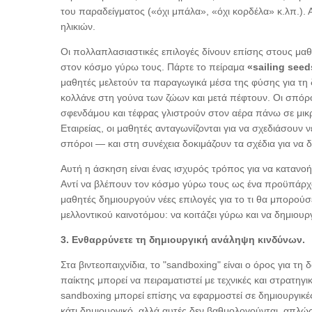
του παραδείγματος («όχι μπάλα», «όχι κορδέλα» κ.λπ.).
ηλικιών.
Οι
πολλαπλασιαστικές επιλογές δίνουν επίσης στους μαθ
στον κόσμο γύρω τους. Πάρτε το πείραμα
«sailing seed
μαθητές μελετούν τα παραγωγικά μέσα της φύσης για τη 
κολλάνε στη γούνα των ζώων και μετά πέφτουν. Οι σπόρο
σφενδάμου και τέφρας γλιστρούν στον αέρα πάνω σε μικ
Εταιρείας, οι μαθητές ανταγωνίζονται για να σχεδιάσουν 
σπόροι — και στη συνέχεια δοκιμάζουν τα σχέδια για να 
Αυτή η άσκηση είναι ένας ισχυρός τρόπος για να κατανοήσ
Αντί να βλέπουν τον κόσμο γύρω τους ως ένα προϋπάρχ
μαθητές δημιουργούν νέες επιλογές για το τι θα μπορούσε
μελλοντικού καινοτόμου: να κοιτάζει γύρω και να δημιουργ
3. Ενθαρρύνετε τη δημιουργική ανάληψη κινδύνων.
Στα βιντεοπαιχνίδια, το "sandboxing" είναι ο όρος για τ
παίκτης μπορεί να πειραματιστεί με τεχνικές και στρατηγ
sandboxing μπορεί επίσης να εφαρμοστεί σε δημιουργικές
κάτι δημιουργικό, αλλά αυτές δεν βαθμολογούνται, απλώς 