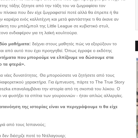
της τάξης ζήτησε από την τάξη του να ζωγραφίσει τον
ν πίνακα που δεν είχε ζωγραφιστεί ποτέ αλλά θα έπρεπε ή θα
 καριέρα ενός καλλιτέχνη και μετά φαντάστηκε τι θα έκανε αν
ίκτη του μπέιζμπολ της Little League σε κυβιστικό στυλ,
ντονο ενδιαφέρον για τη λαϊκή κουλτούρα.
 δύο μαθήματα:
δείχνει στους μαθητές πώς να εξορύξουν το
νται από αυτό που έχει προηγηθεί. Όπως έγραψε ο εκδότης
οτήματα που μπορούμε να ελπίζουμε να δώσουμε στα
λο τα φτερά».
ια νέες δυνατότητες. Θα μπορούσατε να ζητήσετε από τους
διαφορετικού χαρακτήρα. Για έμπνευση, πάρτε το The True Story
cieszka επαναλαμβάνει την ιστορία από τη σκοπιά του λύκου. Ο
 να φυσήξει τα σπίτια των γουρουνιών - ήταν απλώς αλλεργίες.
κατανόηση της ιστορίας είναι να περιγράψουμε τι θα είχε
λογιά από τους Ισπανούς;
ι δεν διέσχιζε ποτέ το Ντέλαγουερ;