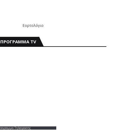
Εορτολόγιο
ΠΡΟΓΡΑΜΜΑ TV
ρογραμμα Τηλεορασης