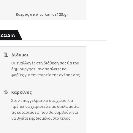
Καιρός
από το
kairos123.gr
ΖΩΔΙΑ