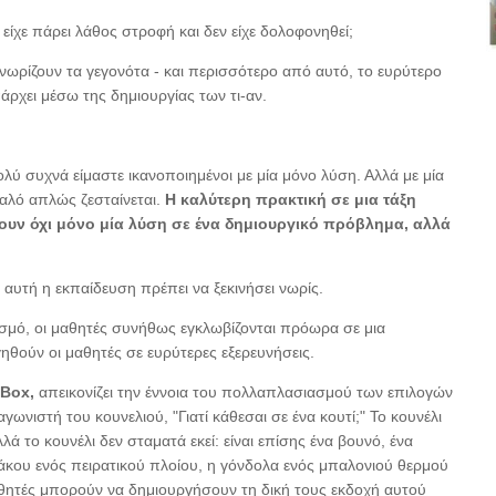
 είχε πάρει λάθος στροφή και δεν είχε δολοφονηθεί;
 γνωρίζουν τα γεγονότα - και περισσότερο από αυτό, το ευρύτερο
άρχει μέσω της δημιουργίας των τι-αν.
ύ συχνά είμαστε ικανοποιημένοι με μία μόνο λύση. Αλλά με μία
υαλό απλώς ζεσταίνεται.
Η καλύτερη πρακτική σε μια τάξη
σουν όχι μόνο μία λύση σε ένα δημιουργικό πρόβλημα, αλλά
αυτή η εκπαίδευση πρέπει να ξεκινήσει νωρίς.
ισμό, οι μαθητές συνήθως εγκλωβίζονται πρόωρα σε μια
ηθούν οι μαθητές σε ευρύτερες εξερευνήσεις.
 Box,
απεικονίζει την έννοια του πολλαπλασιασμού των επιλογών
νιστή του κουνελιού, "Γιατί κάθεσαι σε ένα κουτί;" Το κουνέλι
λλά το κουνέλι δεν σταματά εκεί: είναι επίσης ένα βουνό, ένα
άκου ενός πειρατικού πλοίου, η γόνδολα ενός μπαλονιού θερμού
αθητές μπορούν να δημιουργήσουν τη δική τους εκδοχή αυτού