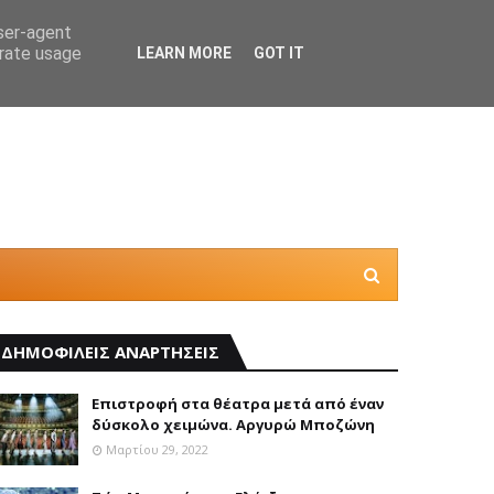
user-agent
erate usage
LEARN MORE
GOT IT
Θέλεις
ΔΗΜΟΦΙΛΕΙΣ ΑΝΑΡΤΗΣΕΙΣ
Επιστροφή στα θέατρα μετά από έναν
δύσκολο χειμώνα. Αργυρώ Μποζώνη
Μαρτίου 29, 2022