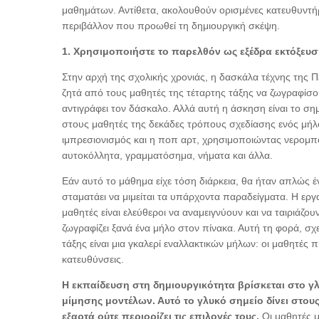
μαθημάτων. Αντίθετα, ακολουθούν ορισμένες κατευθυντή
περιβάλλον που προωθεί τη δημιουργική σκέψη.
1. Χρησιμοποιήστε το παρελθόν ως εξέδρα εκτόξευση
Στην αρχή της σχολικής χρονιάς, η δασκάλα τέχνης της Π
ζητά από τους μαθητές της τέταρτης τάξης να ζωγραφίσου
αντιγράφει τον δάσκαλο. Αλλά αυτή η άσκηση είναι το σημ
στους μαθητές της δεκάδες τρόπους σχεδίασης ενός μήλο
ιμπρεσιονισμός και η ποπ αρτ, χρησιμοποιώντας νερομπογι
αυτοκόλλητα, γραμματόσημα, νήματα και άλλα.
Εάν αυτό το μάθημα είχε τόση διάρκεια, θα ήταν απλώς έ
σταματάει να μιμείται τα υπάρχοντα παραδείγματα. Η εργ
μαθητές είναι ελεύθεροι να αναμειγνύουν και να ταιριάζου
ζωγραφίζει ξανά ένα μήλο στον πίνακα. Αυτή τη φορά, σχε
τάξης είναι μια γκαλερί εναλλακτικών μήλων: οι μαθητές 
κατευθύνσεις.
Η εκπαίδευση στη δημιουργικότητα βρίσκεται στο γλ
μίμησης μοντέλων. Αυτό το γλυκό σημείο δίνει στου
εξαρτά ούτε περιορίζει τις επιλογές τους.
Οι μαθητές μ