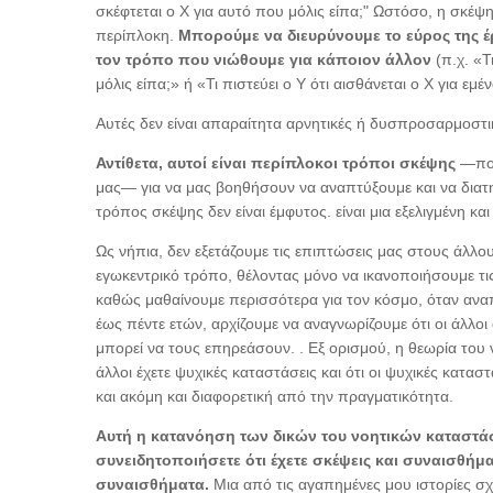
σκέφτεται ο Χ για αυτό που μόλις είπα;" Ωστόσο, η σκέψη
περίπλοκη.
Μπορούμε να διευρύνουμε το εύρος της έρ
τον τρόπο που νιώθουμε για κάποιον άλλον
(π.χ. «Τ
μόλις είπα;» ή «Τι πιστεύει ο Υ ότι αισθάνεται ο Χ για ε
Αυτές δεν είναι απαραίτητα αρνητικές ή δυσπροσαρμοστι
Αντίθετα, αυτοί είναι περίπλοκοι τρόποι σκέψης
—που
μας— για να μας βοηθήσουν να αναπτύξουμε και να διατη
τρόπος σκέψης δεν είναι έμφυτος. είναι μια εξελιγμένη κα
Ως νήπια, δεν εξετάζουμε τις επιπτώσεις μας στους άλλο
εγωκεντρικό τρόπο, θέλοντας μόνο να ικανοποιήσουμε τις
καθώς μαθαίνουμε περισσότερα για τον κόσμο, όταν ανα
έως πέντε ετών, αρχίζουμε να αναγνωρίζουμε ότι οι άλλοι
μπορεί να τους επηρεάσουν. . Εξ ορισμού, η θεωρία του ν
άλλοι έχετε ψυχικές καταστάσεις και ότι οι ψυχικές κατασ
και ακόμη και διαφορετική από την πραγματικότητα.
Αυτή η κατανόηση των δικών του νοητικών καταστάσ
συνειδητοποιήσετε ότι έχετε σκέψεις και συναισθήματ
συναισθήματα.
Μια από τις αγαπημένες μου ιστορίες σχ