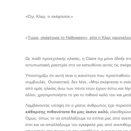
«Όχι, Κλερ, τι σκέφτεσαι;»
«
Τώρα, σκέφτομαι το Halloween», είπε η Κλερ χαμογελώ
Ως παιδί προσχολικής ηλικίας, η Claire όχι μόνο έδειξε σ
εντυπωσιακή μαεστρία στο να κατευθύνει αυτές τις σκέψει
Υποστηρίζω ότι αυτή είναι η ικανότητα που προσπαθούν
συμβουλές. Ουσιαστικά, δεν λένε, «Μην σκέφτεσαι τι σκέ
από εμάς ηλικίας άνω των πέντε ετών έχουν έστω και λίγη
άλλοι, χρησιμοποιήστε το για το πιθανό καλό του και με
Λαμβάνοντας υπόψη ότι ο μέσος άνθρωπος έχει περισσό
κάθαρσης πιθανότατα θα μας έκανε καλό,
ελευθερώνο
Όμως, όπως το να απαλλάξουμε τα σπίτια μας από ανεπιθ
έτσι και να απαλλάξουμε τον εγκέφαλό μας από ανεπιθύμητ