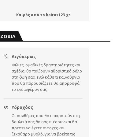
Καιρός
από το
kairos123.gr
ΖΩΔΙΑ