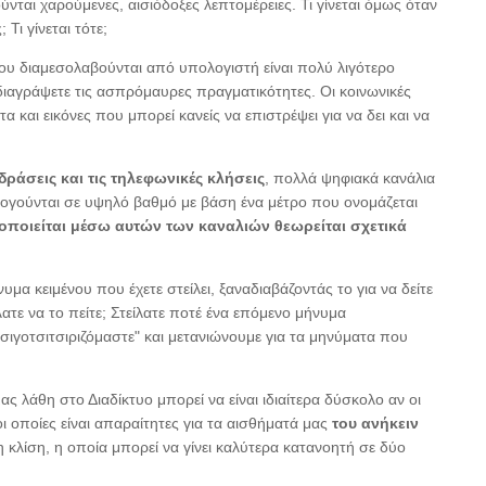
ύνται χαρούμενες, αισιόδοξες λεπτομέρειες. Τι γίνεται όμως όταν
Τι γίνεται τότε;
υ διαμεσολαβούνται από υπολογιστή είναι πολύ λιγότερο
 διαγράψετε τις ασπρόμαυρες πραγματικότητες. Οι κοινωνικές
και εικόνες που μπορεί κανείς να επιστρέψει για να δει και να
άσεις και τις τηλεφωνικές κλήσεις
, πολλά ψηφιακά κανάλια
λογούνται σε υψηλό βαθμό με βάση ένα μέτρο που ονομάζεται
ποιείται μέσω αυτών των καναλιών θεωρείται σχετικά
μα κειμένου που έχετε στείλει, ξαναδιαβάζοντάς το για να δείτε
ατε να το πείτε; Στείλατε ποτέ ένα επόμενο μήνυμα
σιγοτσιτσιριζόμαστε" και μετανιώνουμε για τα μηνύματα που
ας λάθη στο Διαδίκτυο μπορεί να είναι ιδιαίτερα δύσκολο αν οι
οι οποίες είναι απαραίτητες για τα αισθήματά μας
του ανήκειν
η κλίση, η οποία μπορεί να γίνει καλύτερα κατανοητή σε δύο