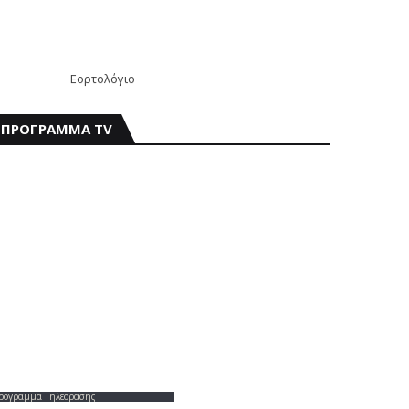
Εορτολόγιο
ΠΡΟΓΡΑΜΜΑ TV
ρογραμμα Τηλεορασης