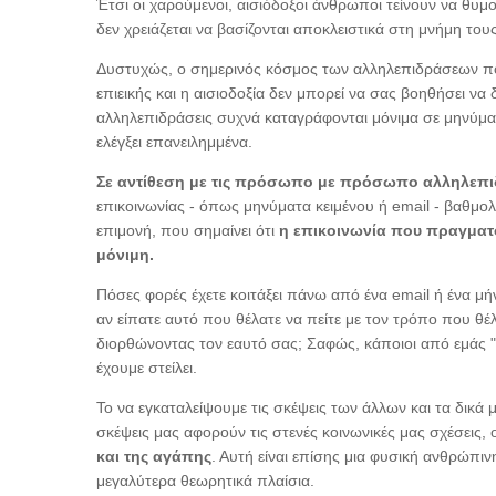
Έτσι οι χαρούμενοι, αισιόδοξοι άνθρωποι τείνουν να θυμο
δεν χρειάζεται να βασίζονται αποκλειστικά στη μνήμη τους; 
Δυστυχώς, ο σημερινός κόσμος των αλληλεπιδράσεων πο
επιεικής και η αισιοδοξία δεν μπορεί να σας βοηθήσει να
αλληλεπιδράσεις συχνά καταγράφονται μόνιμα σε μηνύματα 
ελέγξει επανειλημμένα.
Σε αντίθεση με τις πρόσωπο με πρόσωπο αλληλεπιδρ
επικοινωνίας - όπως μηνύματα κειμένου ή email - βαθμο
επιμονή, που σημαίνει ότι
η επικοινωνία που πραγματο
μόνιμη.
Πόσες φορές έχετε κοιτάξει πάνω από ένα email ή ένα μήνυ
αν είπατε αυτό που θέλατε να πείτε με τον τρόπο που θέλ
διορθώνοντας τον εαυτό σας; Σαφώς, κάποιοι από εμάς "
έχουμε στείλει.
Το να εγκαταλείψουμε τις σκέψεις των άλλων και τα δικά μ
σκέψεις μας αφορούν τις στενές κοινωνικές μας σχέσεις, 
και της αγάπης
. Αυτή είναι επίσης μια φυσική ανθρώπιν
μεγαλύτερα θεωρητικά πλαίσια.