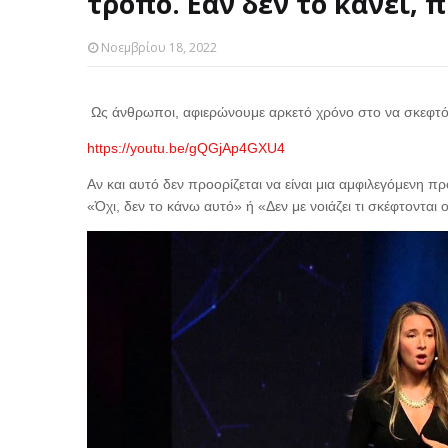
τρόπο. Εάν δεν το κάνει,
Νοεμβρίου 18, 2022
Ως άνθρωποι, αφιερώνουμε αρκετό χρόνο στο να σκεφτόμα
https://youtu.be/gQGjAp4GXU4
Αν και αυτό δεν προορίζεται να είναι μια αμφιλεγόμενη πρ
«Όχι, δεν το κάνω αυτό» ή «Δεν με νοιάζει τι σκέφτονται ο