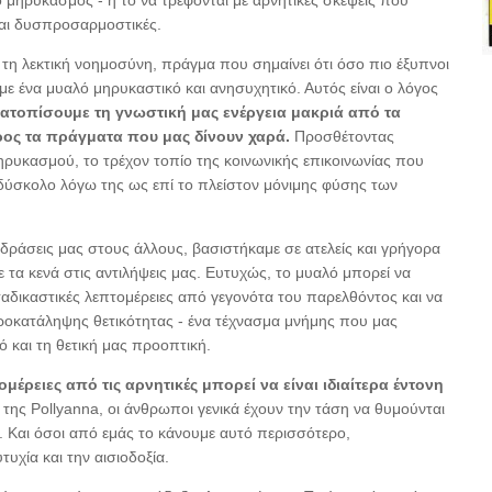
ο μηρυκασμός - ή το να τρέφονται με αρνητικές σκέψεις που
 και δυσπροσαρμοστικές.
τη λεκτική νοημοσύνη, πράγμα που σημαίνει ότι όσο πιο έξυπνοι
ουμε ένα μυαλό μηρυκαστικό και ανησυχητικό. Αυτός είναι ο λόγος
ατοπίσουμε τη γνωστική μας ενέργεια μακριά από τα
ρος τα πράγματα που μας δίνουν χαρά.
Προσθέτοντας
ηρυκασμού, το τρέχον τοπίο της κοινωνικής επικοινωνίας που
α δύσκολο λόγω της ως επί το πλείστον μόνιμης φύσης των
ιδράσεις μας στους άλλους, βασιστήκαμε σε ατελείς και γρήγορα
α κενά στις αντιλήψεις μας. Ευτυχώς, το μυαλό μπορεί να
αδικαστικές λεπτομέρειες από γεγονότα του παρελθόντος και να
ροκατάληψης θετικότητας - ένα τέχνασμα μνήμης που μας
ό και τη θετική μας προοπτική.
μέρειες από τις αρνητικές μπορεί να είναι ιδιαίτερα έντονη
της Pollyanna, οι άνθρωποι γενικά έχουν την τάση να θυμούνται
 Και όσοι από εμάς το κάνουμε αυτό περισσότερο,
υχία και την αισιοδοξία.