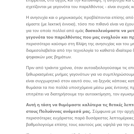
επιρρεπείς στο άγχος και την κατάθλιψη, η ανησυχία και 
σχετίζονται με γεγονότα του παρελθόντος - είναι συχνές
Η ανησυχία και ο μηρυκασμός προβλέπονται επίσης από 
είμαστε (με λεκτική έννοια), τόσο πιο πιθανό είναι να έχ
για τον οποίο πολλοί από εμάς
δυσκολευόμαστε να μετ
γεγονότα του παρελθόντος που μας ενοχλούν και π
περισσότερο καύσιμο στη θλίψη της ανησυχίας και του μ
διαμεσολαβείται από την τεχνολογία το καθιστά ιδιαίτερ
ψηφιακών μας βημάτων.
Πριν από τριάντα χρόνια, όταν αυτοαξιολογούσαμε τις επ
ξεθωριασμένες μνήμες γεγονότων για να συμπληρώσουμε τ
είναι
συγχωρητικό στον εαυτό σου, να ξεχνάς κάποιες κατ
θυμάσαι τα πιο πολλά υποσχόμενα μέσω μιας έντονης π
επιτρέπει να διατηρήσουμε
την αυτοεκτίμηση, τον εγωισμ
Αυτή η τάση να θυμόμαστε καλύτερα τις θετικές λεπτο
στους Πολυάννας ανάμεσά μας.
Σύμφωνα με την αρχή 
περισσότερες ευχάριστες παρά δυσάρεστες λεπτομέρειες.
βαθμολογούμε επίσης τους εαυτούς μας υψηλά για την ευτ