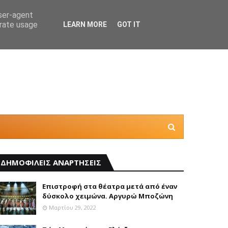
user-agent
erate usage
LEARN MORE
GOT IT
Η “Κατ
ΔΗΜΟΦΙΛΕΙΣ ΑΝΑΡΤΗΣΕΙΣ
Επιστροφή στα θέατρα μετά από έναν
δύσκολο χειμώνα. Αργυρώ Μποζώνη
Μαρτίου 29, 2022