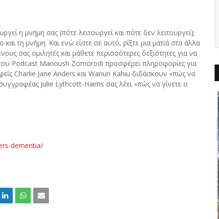
ργεί η μνήμη σας (πότε λειτουργεί και πότε δεν λειτουργεί);
 και τη μνήμη. Και ενώ είστε σε αυτό, ρίξτε μια ματιά στα άλλα
ους σας ομιλητές και μάθετε περισσότερες δεξιότητες για να
 του Podcast Manoush Zomorodi προσφέρει πληροφορίες για
είς Charlie Jane Anders και Wanuri Kahiu διδάσκουν «πώς να
 συγγραφέας Julie Lythcott-Haims σας λέει «πώς να γίνετε ο
mers-dementia/