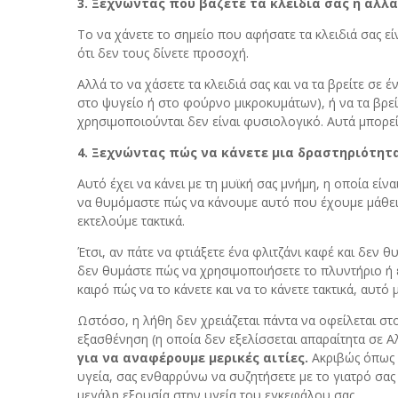
3. Ξεχνώντας πού βάζετε τα κλειδιά σας ή άλλ
Το να χάνετε το σημείο που αφήσατε τα κλειδιά σας ε
ότι δεν τους δίνετε προσοχή.
Αλλά το να χάσετε τα κλειδιά σας και να τα βρείτε σε 
στο ψυγείο ή στο φούρνο μικροκυμάτων), ή να τα βρείτ
χρησιμοποιούνται δεν είναι φυσιολογικό. Αυτά μπορεί
4. Ξεχνώντας πώς να κάνετε μια δραστηριότη
Αυτό έχει να κάνει με τη μυϊκή σας μνήμη, η οποία εί
να θυμόμαστε πώς να κάνουμε αυτό που έχουμε μάθει 
εκτελούμε τακτικά.
Έτσι, αν πάτε να φτιάξετε ένα φλιτζάνι καφέ και δεν
δεν θυμάστε πώς να χρησιμοποιήσετε το πλυντήριο ή 
καιρό πώς να το κάνετε και να το κάνετε τακτικά, αυτό 
Ωστόσο, η λήθη δεν χρειάζεται πάντα να οφείλεται στ
εξασθένηση (η οποία δεν εξελίσσεται απαραίτητα σε Α
για να αναφέρουμε μερικές αιτίες.
Ακριβώς όπως κ
υγεία, σας ενθαρρύνω να συζητήσετε με το γιατρό σας 
μεγάλη εξουσία στην υγεία του εγκεφάλου σας.