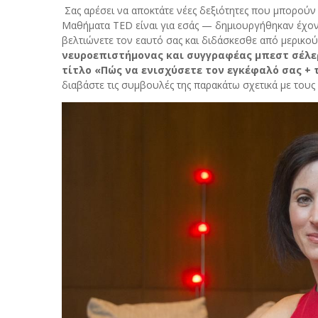
Σας αρέσει να αποκτάτε νέες δεξιότητες που μπορούν 
Μαθήματα TED είναι για εσάς — δημιουργήθηκαν έχοντ
βελτιώνετε τον εαυτό σας και διδάσκεσθε από μερικο
νευροεπιστήμονας και συγγραφέας μπεστ σέλερ 
τίτλο «Πώς να ενισχύσετε τον εγκέφαλό σας + 
διαβάστε τις συμβουλές της παρακάτω σχετικά με τους