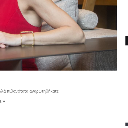
Αλλά πιθανότατα αναρωτηθήκατε:
ι;»
Π