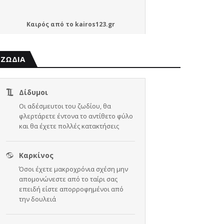
Καιρός
από το
kairos123.gr
ΖΩΔΙΑ