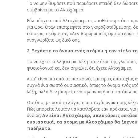
Το να μην θυμάστε πού παρκάρατε επειδή δεν δώσατε
συμβαίνει με το Αλτσχάιμερ.
Εάν πάσχετε από Αλτσχάιμερ, ας υποθέσουμε ότι παρκά
μια ώρα. Όταν επιστρέφετε στο γκαράζ στάθμευσης, δε
τέσσερα, σκέφτεστε, «Δεν θυμάμαι πώς έφτασα εδώ». 
αναγνωρίζετε ως δικό σας.
2. Ξεχάστε το όνομα ενός ατόμου ή τον τίτλο τη
Το να έχετε κολλήσει μια λέξη στην άκρη της γλώσσας
φυσιολογικό και δεν σημαίνει ότι έχετε Αλτσχάιμερ.
Αυτή είναι μια από τις πιο κοινές εμπειρίες αποτυχίας 
συχνά ένα σωστό ουσιαστικό, όπως το όνομα ενός ατόμο
λέξη, αλλά δεν μπορείτε να την ανακτήσετε κατόπιν αι
Ωστόσο, με αυτά τα λόγια, η αποτυχία ανάκτησης λέξε
Πώς μπορείτε λοιπόν να καταλάβετε εάν πρόκειται για
άνοιας;
Αν είναι Αλτσχάιμερ, μπλοκάρεις δεκάδες
ουσιαστικά, τα άτομα με Αλτσχάιμερ θα ξεχνού
ποδήλατο.