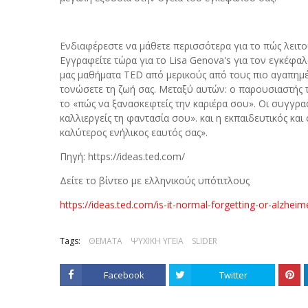
Ενδιαφέρεστε να μάθετε περισσότερα για το πώς λειτου
Εγγραφείτε τώρα για το Lisa Genova's για τον εγκέφαλο
μας μαθήματα TED από μερικούς από τους πιο αγαπημέν
τονώσετε τη ζωή σας. Μεταξύ αυτών: ο παρουσιαστής
το «πώς να ξανασκεφτείς την καριέρα σου». Οι συγγραφ
καλλιεργείς τη φαντασία σου». και η εκπαιδευτικός και
καλύτερος ενήλικος εαυτός σας».
Πηγή: https://ideas.ted.com/
Δείτε το βίντεο με ελληνικούς υπότιτλους
https://ideas.ted.com/is-it-normal-forgetting-or-alzhei
Tags:
ΘΕΜΑΤΑ
ΨΥΧΙΚΗ ΥΓΕΙΑ
SLIDER
Facebook
Twitter