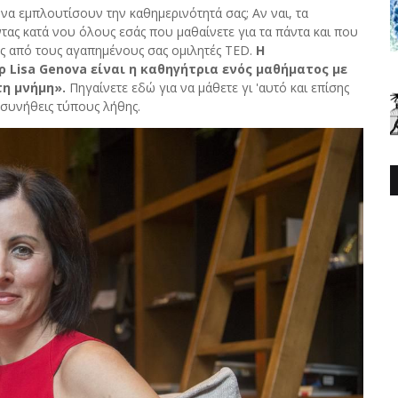
να εμπλουτίσουν την καθημερινότητά σας; Αν ναι, τα
ας κατά νου όλους εσάς που μαθαίνετε για τα πάντα και που
ύς από τους αγαπημένους σας ομιλητές TED.
Η
Lisa Genova είναι η καθηγήτρια ενός μαθήματος με
τη μνήμη».
Πηγαίνετε εδώ για να μάθετε γι 'αυτό και επίσης
 συνήθεις τύπους λήθης.