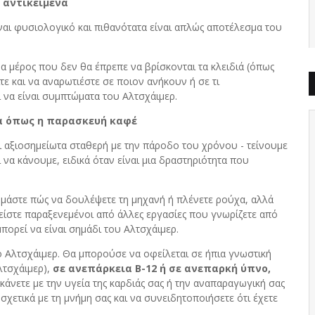
α αντικείμενα
ίναι φυσιολογικό και πιθανότατα είναι απλώς αποτέλεσμα του
ένα μέρος που δεν θα έπρεπε να βρίσκονται τα κλειδιά (όπως
ε και να αναρωτιέστε σε ποιον ανήκουν ή σε τι
 να είναι συμπτώματα του Αλτσχάιμερ.
τα όπως η παρασκευή καφέ
ναι αξιοσημείωτα σταθερή με την πάροδο του χρόνου - τείνουμε
να κάνουμε, ειδικά όταν είναι μια δραστηριότητα που
 θυμάστε πώς να δουλέψετε τη μηχανή ή πλένετε ρούχα, αλλά
είστε παραξενεμένοι από άλλες εργασίες που γνωρίζετε από
μπορεί να είναι σημάδι του Αλτσχάιμερ.
ο Αλτσχάιμερ. Θα μπορούσε να οφείλεται σε ήπια γνωστική
λτσχάιμερ),
σε ανεπάρκεια Β-12 ή σε ανεπαρκή ύπνο,
άνετε με την υγεία της καρδιάς σας ή την αναπαραγωγική σας
σχετικά με τη μνήμη σας και να συνειδητοποιήσετε ότι έχετε