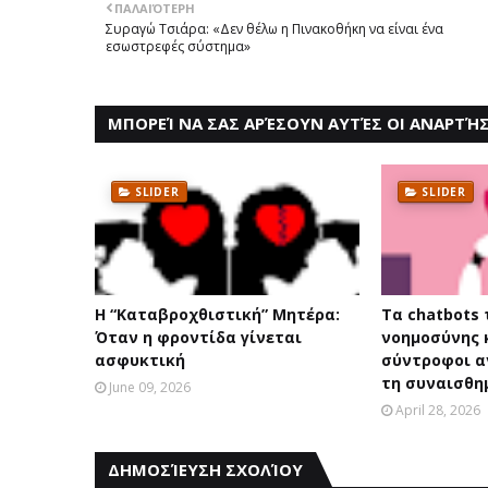
ΠΑΛΑΙΌΤΕΡΗ
Συραγώ Τσιάρα: «Δεν θέλω η Πινακοθήκη να είναι ένα
εσωστρεφές σύστημα»
ΜΠΟΡΕΊ ΝΑ ΣΑΣ ΑΡΈΣΟΥΝ ΑΥΤΈΣ ΟΙ ΑΝΑΡΤΉΣ
SLIDER
SLIDER
Η “Καταβροχθιστική” Mητέρα:
Τα chatbots
Όταν η φροντίδα γίνεται
νοημοσύνης 
ασφυκτική
σύντροφοι 
τη συναισθη
June 09, 2026
April 28, 2026
ΔΗΜΟΣΊΕΥΣΗ ΣΧΟΛΊΟΥ