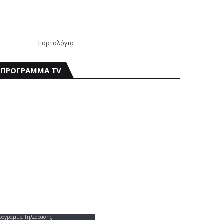
Εορτολόγιο
ΠΡΟΓΡΑΜΜΑ TV
ρογραμμα Τηλεορασης