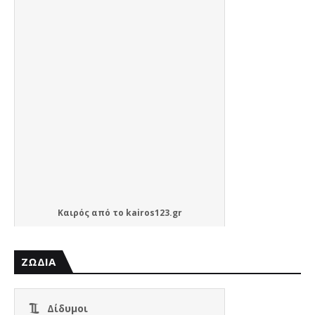
Καιρός
από το
kairos123.gr
ΖΩΔΙΑ