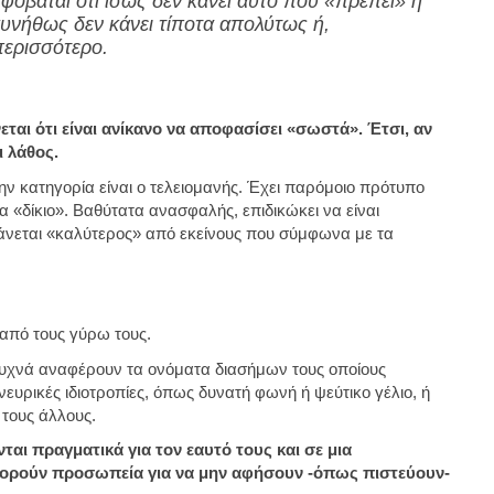
φοβάται ότι ίσως δεν κάνει αυτό που «πρέπει» ή
συνήθως δεν κάνει τίποτα απολύτως ή,
περισσότερο.
ται ότι είναι ανίκανο να αποφασίσει «σωστά». Έτσι, αν
ι λάθος.
ην κατηγορία είναι ο τελειομανής. Έχει παρόμοιο πρότυπο
α «δίκιο». Βαθύτατα ανασφαλής, επιδικώκει να είναι
θάνεται «καλύτερος» από εκείνους που σύμφωνα με τα
από τους γύρω τους.
υχνά αναφέρουν τα ονόματα διασήμων τους οποίους
υρικές ιδιοτροπίες, όπως δυνατή φωνή ή ψεύτικο γέλιο, ή
 τους άλλους.
αι πραγματικά για τον εαυτό τους και σε μια
ορούν προσωπεία για να μην αφήσουν -όπως πιστεύουν-