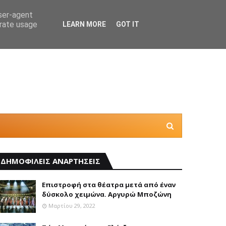
user-agent
erate usage
LEARN MORE
GOT IT
Πώς οι
ΔΗΜΟΦΙΛΕΙΣ ΑΝΑΡΤΗΣΕΙΣ
Επιστροφή στα θέατρα μετά από έναν
δύσκολο χειμώνα. Αργυρώ Μποζώνη
Μαρτίου 29, 2022