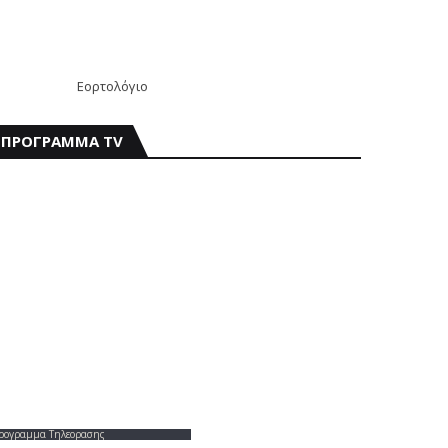
Εορτολόγιο
ΠΡΟΓΡΑΜΜΑ TV
ρογραμμα Τηλεορασης