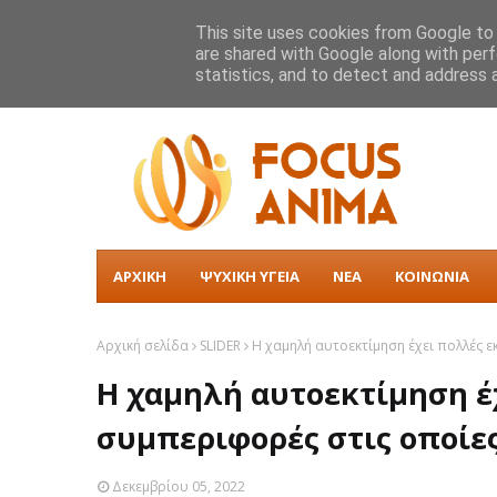
ΑΡΧΙΚΗ
ΣΧΕΤΙΚΑ ΜΕ ΕΜΑΣ
ΕΠΙΚΟΙΝΩΝΙΑ
ΠΡΩΤΟΣΕΛΙΔΑ
This site uses cookies from Google to d
Ο εθελοντισμός και άλλες πράξεις
are shared with Google along with perf
ΔΙΑΒΑΣΤΕ
Θέλεις να χάσεις βάρος; Προσπάθ
statistics, and to detect and address 
ΑΡΧΙΚΗ
ΨΥΧΙΚΗ ΥΓΕΙΑ
ΝΕΑ
ΚΟΙΝΩΝΙΑ
Αρχική σελίδα
SLIDER
Η χαμηλή αυτοεκτίμηση έχει πολλές ε
Η χαμηλή αυτοεκτίμηση έ
συμπεριφορές στις οποίες
Δεκεμβρίου 05, 2022