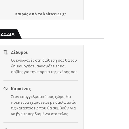
Καιρός
από το
kairos123.gr
ΖΩΔΙΑ