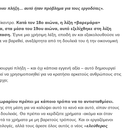
έρνει πλήξη… αυτό ήταν πρόβλημα για τους εργοδότες».
πίκεντρο.
Κατά τον 18ο αιώνα, η λέξη «βαρεμάρα»
, στα μέσα του 19ου αιώνα, αυτό εξελίχθηκε στη λέξη
σταση.
Έγινε μια χρήσιμη λέξη, επειδή αν και εξακολουθούσε να
 να βαρεθεί, ανεξάρτητα από τη δουλειά του ή την οικονομική
ιουργεί πλήξη – και όχι κάποια εγγενή αξία – αυτό δημιουργεί
ί να χρησιμοποιηθεί για να κρατήσει αρκετούς ανθρώπους στις
ρχει;
ς ωραρίου πρέπει με κάποιο τρόπο να το αντισταθμίσει.
 στη μέση για να καλύψει αυτό το κενό και αυτό, είπαν στους
 δουλειάς. Θα πρέπει να κερδίζετε χρήματα -ακόμα και όταν
υτά τα χρήματα με μη βαρετούς τρόπους. Και οι εργαζόμενοι
πιλογές, αλλά τους άρεσε όλος αυτός ο νέος «
ελεύθερος