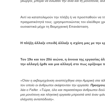
γεωργοί, μπορεί να ένιωθαν την ανία και τη μονοτονία, αλ
Αντί να καταπολεμούν την πλήξη ή να προσπαθούν να τη
πραγματικότητά τους -χρησιμοποιώντας τον ελεύθερο χρό
ουσιαστικά μέχρι τη Βιομηχανική Επανάσταση.
Η πλήξη άλλαξε επειδή άλλαξε η σχέση μας με την ε
Τον 19ο και τον 20ό αιώνα, η έννοια της εργασίας ά
την αλλαγή ήρθε και μια αλλαγή στο πως ορίζουμε τη
«Όταν η εκβιομηχάνιση αναπτύχθηκε στην Αμερική στα τέλ
τον οποίο οι άνθρωποι σκέφτονταν την εργασία.
Προηγουμ
λέει ο Feifer. «Τώρα, όλο και περισσότεροι άνθρωποι δού
μια μονότονη και πληκτική εργασία μπροστά από έναν ιμά
ελάχιστη ανταπόδοση».