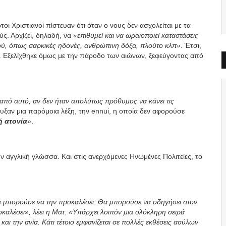
οι Χριστιανοί πίστευαν ότι όταν ο νους δεν ασχολείται με τα
ς. Αρχίζει, δηλαδή, να
«επιθυμεί και να ωραιοποιεί καταστάσεις
εού, όπως σαρκικές ηδονές, ανθρώπινη δόξα, πλούτο κλπ»
. Έτσι,
. Εξελίχθηκε όμως με την πάροδο των αιώνων, ξεφεύγοντας από
πό αυτό, αν δεν ήταν απολύτως πρόθυμος να κάνει τις
πτυξαν μια παρόμοια λέξη, την ennui, η οποία δεν αφορούσε
ή ατονία
».
ην αγγλική γλώσσα. Και στις ανερχόμενες Ηνωμένες Πολιτείες, το
α μπορούσε να την προκαλέσει. Θα μπορούσε να οδηγήσει στον
καλέσει», λέει η Ματ. «Υπάρχει λοιπόν μια ολόκληρη σειρά
ι την ανία. Κάτι τέτοιο εμφανίζεται σε πολλές εκθέσεις ασύλων