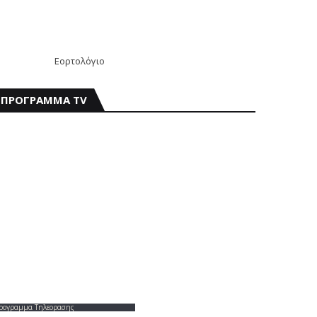
Εορτολόγιο
ΠΡΟΓΡΑΜΜΑ TV
ρογραμμα Τηλεορασης