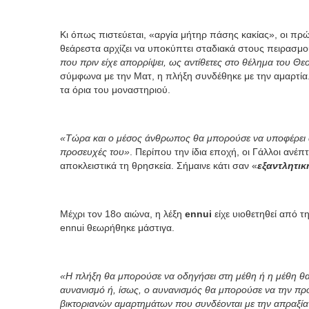
Κι όπως πιστεύεται, «αργία μήτηρ πάσης κακίας», οι πρώτ
θεάρεστα αρχίζει να υποκύπτει σταδιακά στους πειρασμού
που πριν είχε απορρίψει, ως αντίθετες στο θέλημα του Θ
σύμφωνα με την Ματ, η πλήξη συνδέθηκε με την αμαρτία
τα όρια του μοναστηριού.
«Τώρα και ο μέσος άνθρωπος θα μπορούσε να υποφέρει α
προσευχές του»
. Περίπου την ίδια εποχή, οι Γάλλοι ανέ
αποκλειστικά τη θρησκεία. Σήμαινε κάτι σαν «
εξαντλητικ
Μέχρι τον 18ο αιώνα, η λέξη
ennui
είχε υιοθετηθεί από τ
ennui θεωρήθηκε μάστιγα.
«Η πλήξη θα μπορούσε να οδηγήσει στη μέθη ή η μέθη θ
αυνανισμό ή, ίσως, ο αυνανισμός θα μπορούσε να την προ
βικτοριανών αμαρτημάτων που συνδέονται με την απραξία κα