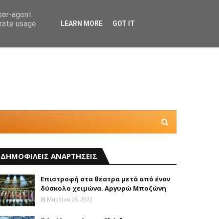
user-agent
erate usage
LEARN MORE
GOT IT
Η “Κατ
ΔΗΜΟΦΙΛΕΙΣ ΑΝΑΡΤΗΣΕΙΣ
Επιστροφή στα θέατρα μετά από έναν
δύσκολο χειμώνα. Αργυρώ Μποζώνη
Μαρτίου 29, 2022