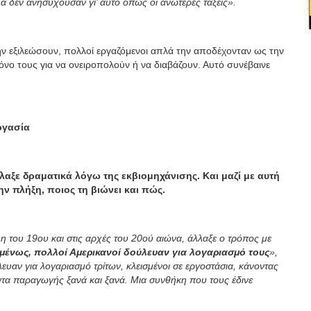
λά δεν ανησυχούσαν γι’ αυτό όπως οι ανώτερες τάξεις».
ν εξιλεώσουν, πολλοί εργαζόμενοι απλά την αποδέχονταν ως την
νο τους για να ονειροπολούν ή να διαβάζουν. Αυτό συνέβαινε
ργασία
λλαξε δραματικά λόγω της εκβιομηχάνισης. Και μαζί με αυτή
ν πλήξη, ποιος τη βιώνει και πώς.
η του 19ου και στις αρχές του 20ού αιώνα, άλλαξε ο τρόπος με
ένως, πολλοί Αμερικανοί δούλευαν για λογαριασμό τους
»,
λευαν για λογαριασμό τρίτων, κλεισμένοι σε εργοστάσια, κάνοντας
ντα παραγωγής ξανά και ξανά. Μια συνθήκη που τους έδινε