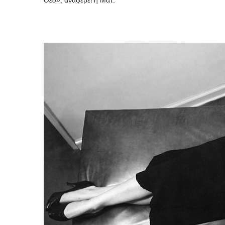
Θεό»
, αναφέρει η Ματ.