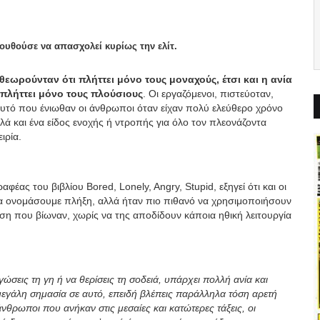
λουθούσε να απασχολεί κυρίως την ελίτ.
εωρούνταν ότι πλήττει μόνο τους μοναχούς, έτσι και η ανία
πλήττει μόνο τους πλούσιους
. Οι εργαζόμενοι, πιστεύοταν,
αυτό που ένιωθαν οι άνθρωποι όταν είχαν πολύ ελεύθερο χρόνο
λά και ένα είδος ενοχής ή ντροπής για όλο τον πλεονάζοντα
ιρία.
έας του βιβλίου Bored, Lonely, Angry, Stupid, εξηγεί ότι και οι
α ονομάσουμε πλήξη, αλλά ήταν πιο πιθανό να χρησιμοποιήσουν
η που βίωναν, χωρίς να της αποδίδουν κάποια ηθική λειτουργία
ώσεις τη γη ή να θερίσεις τη σοδειά, υπάρχει πολλή ανία και
 μεγάλη σημασία σε αυτό, επειδή βλέπεις παράλληλα τόση αρετή
 άνθρωποι που ανήκαν στις μεσαίες και κατώτερες τάξεις, οι