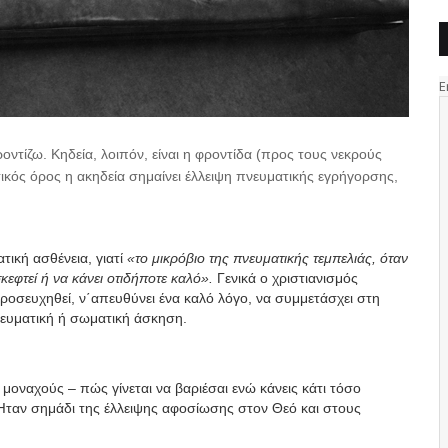
οντίζω. Κηδεία, λοιπόν, είναι η φροντίδα (προς τους νεκρούς
ικός όρος η ακηδεία σημαίνει έλλειψη πνευματικής εγρήγορσης,
ική ασθένεια, γιατί
«το μικρόβιο της πνευματικής τεμπελιάς, όταν
κεφτεί ή να κάνει οτιδήποτε καλό».
Γενικά ο χριστιανισμός
προσευχηθεί, ν΄απευθύνει ένα καλό λόγο, να συμμετάσχει στη
νευματική ή σωματική άσκηση.
οναχούς – πώς γίνεται να βαριέσαι ενώ κάνεις κάτι τόσο
Ήταν σημάδι της έλλειψης αφοσίωσης στον Θεό και στους