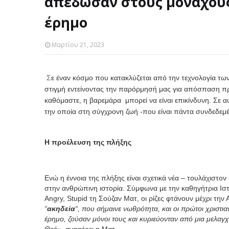
απέδωσαν στους μοναχούς,
έρημο
Μαρτίου 21, 2023
Σ
ε έναν κόσμο που κατακλύζεται από την τεχνολογία τω
στιγμή εντείνοντας την παρόρμησή μας για απόσπαση π
καθόμαστε, η βαρεμάρα μπορεί να είναι επικίνδυνη. Σε α
την οποία στη σύγχρονη ζωή -που είναι πάντα συνδεδεμέ
Η προέλευση της πλήξης
Ενώ η έννοια της πλήξης είναι σχετικά νέα – τουλάχιστον
στην ανθρώπινη ιστορία. Σύμφωνα με την καθηγήτρια Ιστο
Angry, Stupid τη Σούζαν Ματ, οι ρίζες φτάνουν μέχρι την
“
ακηδεία
“, που σήμαινε νωθρότητα, και οι πρώτοι χριστι
έρημο, ζούσαν μόνοι τους και κυριεύονταν από μια μελαγ