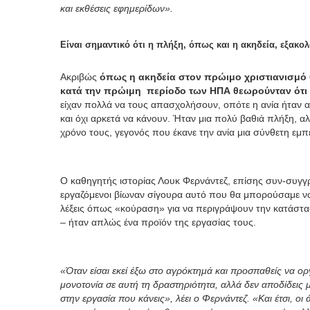
και εκθέσεις εφημερίδων».
Είναι σημαντικό ότι η πλήξη, όπως και η ακηδεία, εξακο
Ακριβώς
όπως η ακηδεία στον πρώιμο χριστιανισμό θ
κατά την πρώιμη περίοδο των ΗΠΑ θεωρούνταν ότι 
είχαν πολλά να τους απασχολήσουν, οπότε η ανία ήταν 
και όχι αρκετά να κάνουν. Ήταν μια πολύ βαθιά πλήξη, αλ
χρόνο τους, γεγονός που έκανε την ανία μια σύνθετη εμπε
Ο καθηγητής ιστορίας Λουκ Φερνάντεζ, επίσης συν-συγγραφ
εργαζόμενοι βίωναν σίγουρα αυτό που θα μπορούσαμε ν
λέξεις όπως «κούραση» για να περιγράψουν την κατάστασ
– ήταν απλώς ένα προϊόν της εργασίας τους.
«Όταν είσαι εκεί έξω στο αγρόκτημά και προσπαθείς να οργ
μονοτονία σε αυτή τη δραστηριότητα, αλλά δεν αποδίδεις
στην εργασία που κάνεις», λέει ο Φερνάντεζ. «Και έτσι, οι