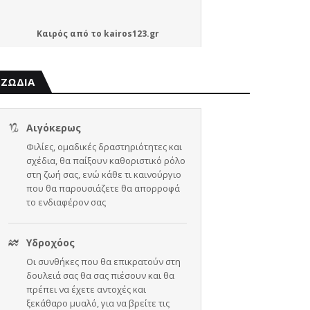
Καιρός
από το
kairos123.gr
ΖΩΔΙΑ