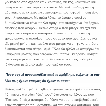
γενικότερα στις σχέσεις (π.χ. ερωτικές, φιλικές, κοινωνικές και
οικογενειακές) και στην επικοινωνία. Μία άλλη ένδειξη είναι η
αδυναμία στις εκτελεστικές λειτουργίες που αφορά τη διαχείριση
των πληροφοριών. Με απλά λόγια, το άτομο μπορεί να
δυσκολεύεται να κάνει πολλά πράγματα ταυτόχρονα. Υπάρχουν
ενδείξεις που αφορούν θετικά στοιχεία που μπορεί να έχει ένα
άτομο στο φάσμα του αυτισμού. Κάποια από αυτά είναι η
εργασιομανία, η αφοσίωση τους σε αυτό που αγαπάνε, συχνά
εξαιρετική μνήμη, και παρόλο που μπορεί να μη φαίνεται πάντα,
διακατέχονται από αλτρουισμό. Τέλος θα ήθελα να αναφέρω ότι
υπάρχουν μελέτες που δείχνουν ότι υπάρχει κληρονομικότητα
στο φάσμα με αποτέλεσμα πολλοί γονείς να αναζητούν μία
διάγνωση μετά από εκείνη του παιδιού τους.
-Πόσο συχνά αντιμετωπίζετε αυτό το πρόβλημα, ενήλικες να σας
λένε πως έχουν υποψίες ότι έχουν αυτισμό;
Πλέον, πολύ συχνά. Συνήθως έρχονται στο γραφείο μου έχοντας
ήδη κάνει μία πρώτη "δική τους" διάγνωση και λέγοντας μου
"Πιστεύω ότι έχω αυτισμό, θα ήθελα να μου το επιβεβαιώσετε".
Στην περίπτωση που εντοπίσω και εγώ στοιχεία αυτισμού, τους