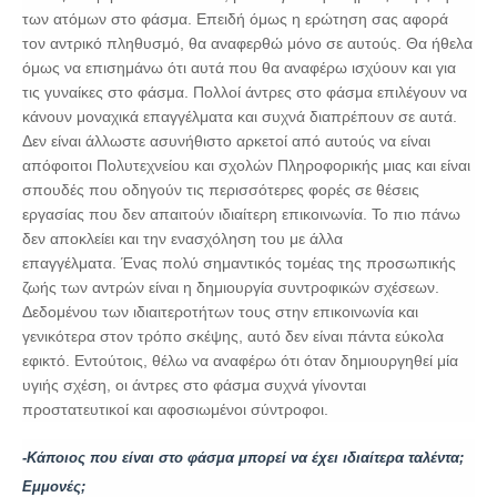
των ατόμων στο φάσμα. Επειδή όμως η ερώτηση σας αφορά
τον αντρικό πληθυσμό, θα αναφερθώ μόνο σε αυτούς. Θα ήθελα
όμως να επισημάνω ότι αυτά που θα αναφέρω ισχύουν και για
τις γυναίκες στο φάσμα. Πολλοί άντρες στο φάσμα επιλέγουν να
κάνουν μοναχικά επαγγέλματα και συχνά διαπρέπουν σε αυτά.
Δεν είναι άλλωστε ασυνήθιστο αρκετοί από αυτούς να είναι
απόφοιτοι Πολυτεχνείου και σχολών Πληροφορικής μιας και είναι
σπουδές που οδηγούν τις περισσότερες φορές σε θέσεις
εργασίας που δεν απαιτούν ιδιαίτερη επικοινωνία. Το πιο πάνω
δεν αποκλείει και την ενασχόληση του με άλλα
επαγγέλματα. Ένας πολύ σημαντικός τομέας της προσωπικής
ζωής των αντρών είναι η δημιουργία συντροφικών σχέσεων.
Δεδομένου των ιδιαιτεροτήτων τους στην επικοινωνία και
γενικότερα στον τρόπο σκέψης, αυτό δεν είναι πάντα εύκολα
εφικτό. Εντούτοις, θέλω να αναφέρω ότι όταν δημιουργηθεί μία
υγιής σχέση, οι άντρες στο φάσμα συχνά γίνονται
προστατευτικοί και αφοσιωμένοι σύντροφοι.
-Κάποιος που είναι στο φάσμα μπορεί να έχει ιδιαίτερα ταλέντα;
Εμμονές;