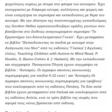
ψυχολόγος κυρίως με άτομα στο φάσμα του αυτισμού. Έχει
συνεργαστεί με διάφορα κέντρα, συλλόγους και φορείς και
είναι εισηγήτρια σε σεμινάρια και εκπαιδεύσεις με θέμα τον
αυτισμό. Με την ιδιότητα της πιστοποιημένης εκπαιδεύτριας
της Gordon Hellas οργανώνει/διεξάγει ομάδες γονέων που
βασίζονται στο διεθνώς αναγνωρισμένο σεμινάριο ‘Το
Εργαστήριο του Αποτελεσματικού Γονέα’. Έχει μεταφράσει
το βιβλίο "Εκπαιδεύοντας τα παιδιά με αυτισμό στην
Ανάγνωση του Νου" από τις εκδόσεις ‘Γλαύκη’ ( Αγγλικός
τίτλος: Teaching Children with Autism to Mind Read. P.
Howlin, S. Baron-Cohen & J. Hadwin). Με την εκπαιδευτικό
και συγγραφέα Παναγιώτα Πλησή έχουν συγγράψει τα
βιβλία : 'Αυτισμός- Οι άγραφοι κανόνες κοινωνικής
συμπεριφοράς για παιδιά 4-12 ετών’, και 'Αυτισμός-Οι
άγραφοι κανόνες κοινωνικής συμπεριφοράς για εφήβους'
που κυκλοφορούν από τις εκδόσεις Πατάκη. Τα δύο αυτά
βιβλία έχουν μεταφραστεί στα Ιταλικά και κυκλοφορούν από
τις εκδόσεις Anicia, ενώ το τρίτο βιβλίο της σειράς που
αφορά τους νέους βρίσκεται υπό έκδοση.