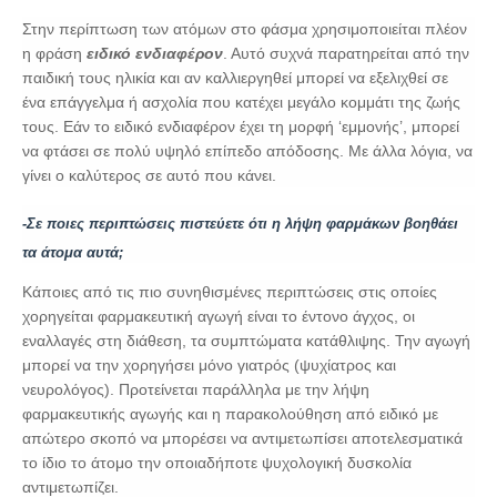
Στην περίπτωση των ατόμων στο φάσμα χρησιμοποιείται πλέον
η φράση
ειδικό ενδιαφέρον
. Αυτό συχνά παρατηρείται από την
παιδική τους ηλικία και αν καλλιεργηθεί μπορεί να εξελιχθεί σε
ένα επάγγελμα ή ασχολία που κατέχει μεγάλο κομμάτι της ζωής
τους. Εάν το ειδικό ενδιαφέρον έχει τη μορφή ‘εμμονής’, μπορεί
να φτάσει σε πολύ υψηλό επίπεδο απόδοσης. Με άλλα λόγια, να
γίνει ο καλύτερος σε αυτό που κάνει.
-Σε ποιες περιπτώσεις πιστεύετε ότι η λήψη φαρμάκων βοηθάει
τα άτομα αυτά;
Κάποιες από τις πιο συνηθισμένες περιπτώσεις στις οποίες
χορηγείται φαρμακευτική αγωγή είναι το έντονο άγχος, οι
εναλλαγές στη διάθεση, τα συμπτώματα κατάθλιψης. Την αγωγή
μπορεί να την χορηγήσει μόνο γιατρός (ψυχίατρος και
νευρολόγος). Προτείνεται παράλληλα με την λήψη
φαρμακευτικής αγωγής και η παρακολούθηση από ειδικό με
απώτερο σκοπό να μπορέσει να αντιμετωπίσει αποτελεσματικά
το ίδιο το άτομο την οποιαδήποτε ψυχολογική δυσκολία
αντιμετωπίζει.