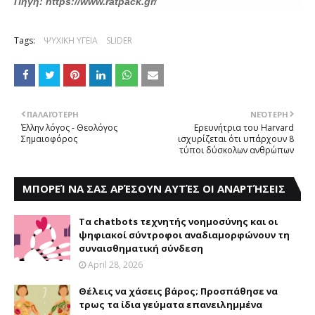
Πηγή:
https://www.ratpack.gr/
Tags:
ΨΥΧΙΚΗ ΥΓΕΙΑ
SLIDER
ΠΑΛΑΙΌΤΕΡΗ
ΝΕΌΤΕΡΗ
Έλλην λόγος - Θεολόγος
Ερευνήτρια του Harvard
Σημαιοφόρος
ισχυρίζεται ότι υπάρχουν 8
τύποι δύσκολων ανθρώπων
ΜΠΟΡΕΊ ΝΑ ΣΑΣ ΑΡΈΣΟΥΝ ΑΥΤΈΣ ΟΙ ΑΝΑΡΤΉΣΕΙΣ
Τα chatbots τεχνητής νοημοσύνης και οι
ψηφιακοί σύντροφοι αναδιαμορφώνουν τη
συναισθηματική σύνδεση
April 28, 2026
Θέλεις να χάσεις βάρος; Προσπάθησε να
τρως τα ίδια γεύματα επανειλημμένα