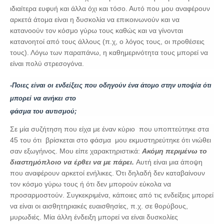
ιδιαίτερα ευφυή και άλλα όχι και τόσο. Αυτό που μου αναφέρουν
αρκετά άτομα είναι η δυσκολία να επικοινωνούν και να
κατανοούν τον κόσμο γύρω τους καθώς και να γίνονται
κατανοητοί από τους άλλους (π.χ, ο λόγος τους, οι προθέσεις
τους). Λόγω των παραπάνω, η καθημερινότητα τους μπορεί να
είναι πολύ στρεσογόνα.
-Ποιες είναι οι ενδείξεις που οδηγούν ένα άτομο στην υποψία ότι
μπορεί να ανήκει στο
φάσμα του αυτισμού;
Σε μία συζήτηση που είχα με έναν κύριο που υποπτεύτηκε στα
45 του ότι βρίσκεται στο φάσμα μου εκμυστηρεύτηκε ότι νιώθει
σαν εξωγήινος. Μου είπε χαρακτηριστικά:
Ακόμη περιμένω το
διαστημόπλοιο να έρθει να με πάρει.
Αυτή είναι μια άποψη
που αναφέρουν αρκετοί ενήλικες. Ότι δηλαδή δεν καταβαίνουν
τον κόσμο γύρω τους ή ότι δεν μπορούν εύκολα να
προσαρμοστούν. Συγκεκριμένα, κάποιες από τις ενδείξεις μπορεί
να είναι οι αισθητηριακές ευαισθησίες, π.χ. σε θορύβους,
μυρωδιές. Μία άλλη ένδειξη μπορεί να είναι δυσκολίες