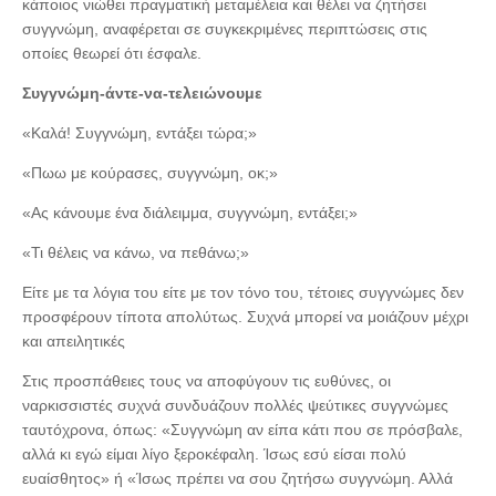
κάποιος νιώθει πραγματική μεταμέλεια και θέλει να ζητήσει
συγγνώμη, αναφέρεται σε συγκεκριμένες περιπτώσεις στις
οποίες θεωρεί ότι έσφαλε.
Συγγνώμη-άντε-να-τελειώνουμε
«Καλά! Συγγνώμη, εντάξει τώρα;»
«Πωω με κούρασες, συγγνώμη, οκ;»
«Ας κάνουμε ένα διάλειμμα, συγγνώμη, εντάξει;»
«Τι θέλεις να κάνω, να πεθάνω;»
Είτε με τα λόγια του είτε με τον τόνο του, τέτοιες συγγνώμες δεν
προσφέρουν τίποτα απολύτως. Συχνά μπορεί να μοιάζουν μέχρι
και απειλητικές
Στις προσπάθειες τους να αποφύγουν τις ευθύνες, οι
ναρκισσιστές συχνά συνδυάζουν πολλές ψεύτικες συγγνώμες
ταυτόχρονα, όπως: «Συγγνώμη αν είπα κάτι που σε πρόσβαλε,
αλλά κι εγώ είμαι λίγο ξεροκέφαλη. Ίσως εσύ είσαι πολύ
ευαίσθητος» ή «Ίσως πρέπει να σου ζητήσω συγγνώμη. Αλλά