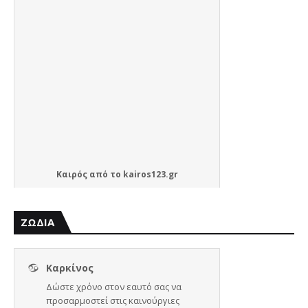
Καιρός
από το
kairos123.gr
ΖΩΔΙΑ