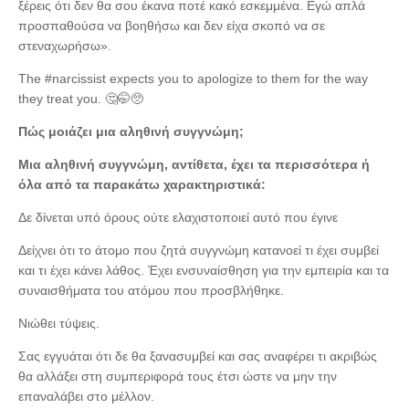
ξέρεις ότι δεν θα σου έκανα ποτέ κακό εσκεμμένα. Εγώ απλά
προσπαθούσα να βοηθήσω και δεν είχα σκοπό να σε
στεναχωρήσω».
The #narcissist expects you to apologize to them for the way
they treat you. 🤔🤭🥺
Πώς μοιάζει μια αληθινή συγγνώμη;
Μια αληθινή συγγνώμη, αντίθετα, έχει τα περισσότερα ή
όλα από τα παρακάτω χαρακτηριστικά:
Δε δίνεται υπό όρους ούτε ελαχιστοποιεί αυτό που έγινε
Δείχνει ότι το άτομο που ζητά συγγνώμη κατανοεί τι έχει συμβεί
και τι έχει κάνει λάθος. Έχει ενσυναίσθηση για την εμπειρία και τα
συναισθήματα του ατόμου που προσβλήθηκε.
Νιώθει τύψεις.
Σας εγγυάται ότι δε θα ξανασυμβεί και σας αναφέρει τι ακριβώς
θα αλλάξει στη συμπεριφορά τους έτσι ώστε να μην την
επαναλάβει στο μέλλον.