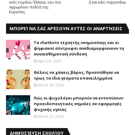
ενός τυχαίου Έλληνα, του πιο
ή και κάτι παραπάνω
αγχωμένου πολίτη της
Ευρώπης
ΜΠΟΡΕΊ ΝΑ ΣΑΣ ΑΡΈΣΟΥΝ ΑΥΤΈΣ ΟΙ ΑΝΑΡΤΉΣΕΙΣ
Τα chatbots τεχνητής νοημοσύνης και οι
ψηφιακοί σύντροφοι αναδιαμορφώνουν τη
συναισθηματική σύνδεση
April 28, 2026
Θέλεις να χάσεις βάρος; Προσπάθησε να
τρως τα ίδια γεύματα επανειλημμένα
March 30, 2026
Πώς οι ψυχολόγοι μπορούν να εντοπίσουν
προειδοποιητικές σημαίες σε εφαρμογές
ψυχικής υγείας
March 27, 2026
ΔΗΜΟΣΊΕΥΣΗ ΣΧΟΛΊΟΥ