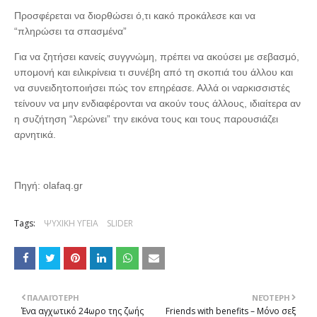
Προσφέρεται να διορθώσει ό,τι κακό προκάλεσε και να
“πληρώσει τα σπασμένα”
Για να ζητήσει κανείς συγγνώμη, πρέπει να ακούσει με σεβασμό,
υπομονή και ειλικρίνεια τι συνέβη από τη σκοπιά του άλλου και
να συνειδητοποιήσει πώς τον επηρέασε. Αλλά οι ναρκισσιστές
τείνουν να μην ενδιαφέρονται να ακούν τους άλλους, ιδιαίτερα αν
η συζήτηση “λερώνει” την εικόνα τους και τους παρουσιάζει
αρνητικά.
Πηγή: olafaq.gr
Tags:
ΨΥΧΙΚΗ ΥΓΕΙΑ
SLIDER
ΠΑΛΑΙΌΤΕΡΗ
ΝΕΌΤΕΡΗ
Ένα αγχωτικό 24ωρο της ζωής
Friends with benefits – Μόνο σεξ