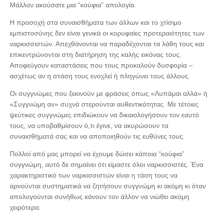
Μάλλον ακούσατε μια “κούφια” απολογία.
Η προσοχή στα συναισθήματα των άλλων και το χτίσιμο
εμπιστοσύνης δεν είναι γενικά οι κορυφαίες προτεραιότητες των
ναρκισσιστών. Απεχθάνονται να παραδέχονται τα λάθη τους και
επικεντρώνονται στη διατήρηση της καλής εικόνας τους.
Αποφεύγουν καταστάσεις που τους προκαλούν δυσφορία –
ασχέτως αν η στάση τους ενοχλεί ή πληγώνει τους άλλους.
Οι συγγνώμες που ξεκινούν με φράσεις όπως «Λυπάμαι αλλά» ή
«Συγγνώμη αν» συχνά στερούνται αυθεντικότητας. Με τέτοιες
ψεύτικες συγγνώμες επιδιώκουν να δικαιολογήσουν τον εαυτό
τους, να υποβαθμίσουν ό,τι έγινε, να ακυρώσουν τα
συναισθήματά σας και να αποποιηθούν τις ευθύνες τους.
Πολλοί από μας μπορεί να έχουμε δώσει κάποια “κούφια”
συγγνώμη, αυτό δε σημαίνει ότι είμαστε όλοι ναρκισσιστές. Ένα
χαρακτηριστικό των ναρκισσιστών είναι η τάση τους να
αρνούνται συστηματικά να ζητήσουν συγγνώμη κι ακόμη κι όταν
απολογούνται συνήθως κάνουν τον άλλον να νιώθει ακόμη
χειρότερα.