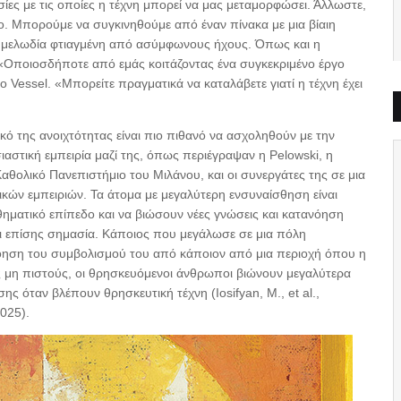
σίες με τις οποίες η τέχνη μπορεί να μας μεταμορφώσει. Άλλωστε,
ο. Μπορούμε να συγκινηθούμε από έναν πίνακα με μια βίαιη
 μελωδία φτιαγμένη από ασύμφωνους ήχους. Όπως και η
. «Οποιοσδήποτε από εμάς κοιτάζοντας ένα συγκεκριμένο έργο
ο Vessel. «Μπορείτε πραγματικά να καταλάβετε γιατί η τέχνη έχει
ό της ανοιχτότητας είναι πιο πιθανό να ασχοληθούν με την
υσιαστική εμπειρία μαζί της, όπως περιέγραψαν η Pelowski, η
Καθολικό Πανεπιστήμιο του Μιλάνου, και οι συνεργάτες της σε μια
κών εμπειριών. Τα άτομα με μεγαλύτερη ενσυναίσθηση είναι
θηματικό επίπεδο και να βιώσουν νέες γνώσεις και κατανόηση
έχει επίσης σημασία. Κάποιος που μεγάλωσε σε μια πόλη
τανόηση του συμβολισμού του από κάποιον από μια περιοχή όπου η
υς μη πιστούς, οι θρησκευόμενοι άνθρωποι βιώνουν μεγαλύτερα
 όταν βλέπουν θρησκευτική τέχνη (Iosifyan, M., et al.,
2025).