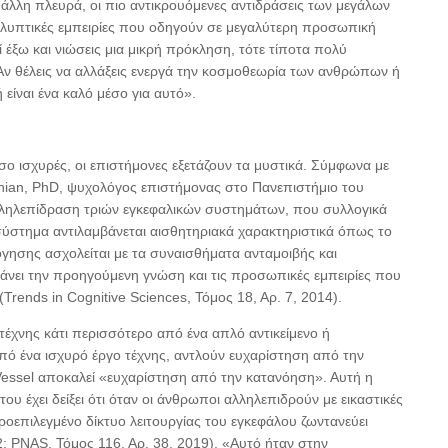
 άλλη πλευρά, οι πιο αντικρουόμενες αντιδράσεις των μεγάλων
υπτικές εμπειρίες που οδηγούν σε μεγαλύτερη προσωπική
 έξω και νιώσεις μια μικρή πρόκληση, τότε τίποτα πολύ
«Αν θέλεις να αλλάξεις ενεργά την κοσμοθεωρία των ανθρώπων ή
 είναι ένα καλό μέσο για αυτό».
τόσο ισχυρές, οι επιστήμονες εξετάζουν τα μυστικά. Σύμφωνα με
tanian, PhD, ψυχολόγος επιστήμονας στο Πανεπιστήμιο του
αλληλεπίδραση τριών εγκεφαλικών συστημάτων, που συλλογικά
 σύστημα αντιλαμβάνεται αισθητηριακά χαρακτηριστικά όπως το
γησης ασχολείται με τα συναισθήματα ανταμοιβής και
νει την προηγούμενη γνώση και τις προσωπικές εμπειρίες που
Trends in Cognitive Sciences, Τόμος 18, Αρ. 7, 2014).
 τέχνης κάτι περισσότερο από ένα απλό αντικείμενο ή
από ένα ισχυρό έργο τέχνης, αντλούν ευχαρίστηση από την
 Vessel αποκαλεί «ευχαρίστηση από την κατανόηση». Αυτή η
ου έχει δείξει ότι όταν οι άνθρωποι αλληλεπιδρούν με εικαστικές
προεπιλεγμένο δίκτυο λειτουργίας του εγκεφάλου ζωντανεύει
2; PNAS, Τόμος 116, Αρ. 38, 2019). «Αυτό ήταν στην