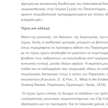
ιδρύτρια και εκτελεστική διευθύντρια του International 
νευροαισθητικής στην Ιατρική Σχολή του Πανεπιστημίου J
είμαστε νευροβιολογικά προγραμματισμένοι για τέτοιου εί
ευημερία μας».
Τέχνη και αλλαγή
Μέσω της μουσικής, του θεάτρου, της λογοτεχνίας, των ει
τέχνες. Αυτές οι αισθητικές εμπειρίες μπορούν να βελτιώσ
όπως περιγράφεται σε πρόσφατη έκθεση του Παγκόσμιου
με τις τέχνες έχουν αποδειχθεί ότι μειώνουν τα συμπτώμ
βοηθούν τους ανθρώπους να επουλωθούν από τραύματα,
κοινωνική συνοχή, μεταξύ άλλων οφελών. Η ακρόαση μο
παιδιά και να καλλιεργήσει νέες νευρωνικές οδούς σε ενή
νευρολογικές διαταραχές όπως η νόσος του Πάρκινσον, ο χ
κινητικότητα (Fancourt, D., & Finn, S., What Is the Evide
Scoping Review, Παγκόσμιος Οργανισμός Υγείας, 2019).
Οι τέχνες έχουν επίσης τη δύναμη να αλλάξουν τον τρό
υπολογιστικός γνωστικός νευροεπιστήμονας στο City Coll
αξιολόγηση και την προτίμηση. Και τα τελευταία χρόνια,