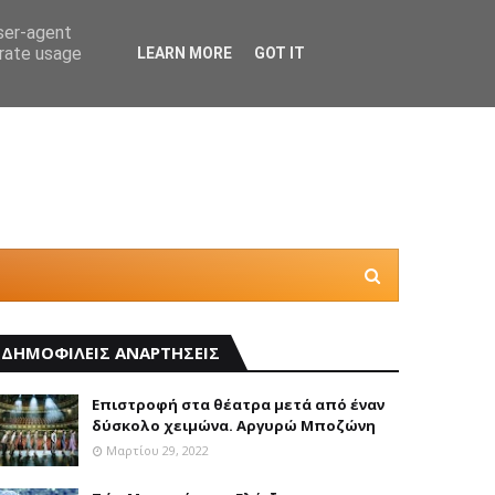
user-agent
erate usage
LEARN MORE
GOT IT
Η “Κατ
ΔΗΜΟΦΙΛΕΙΣ ΑΝΑΡΤΗΣΕΙΣ
Επιστροφή στα θέατρα μετά από έναν
δύσκολο χειμώνα. Αργυρώ Μποζώνη
Μαρτίου 29, 2022