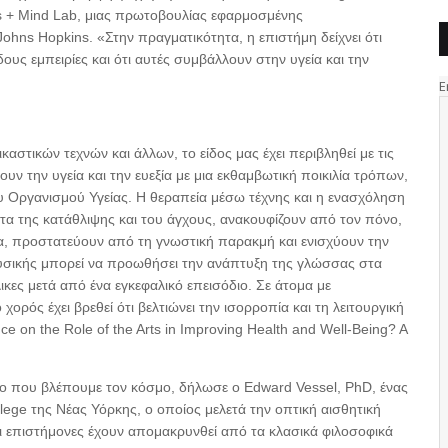
Arts + Mind Lab, μιας πρωτοβουλίας εφαρμοσμένης
ohns Hopkins. «Στην πραγματικότητα, η επιστήμη δείχνει ότι
δους εμπειρίες και ότι αυτές συμβάλλουν στην υγεία και την
καστικών τεχνών και άλλων, το είδος μας έχει περιβληθεί με τις
ουν την υγεία και την ευεξία με μια εκθαμβωτική ποικιλία τρόπων,
 Οργανισμού Υγείας. Η θεραπεία μέσω τέχνης και η ενασχόληση
ατα της κατάθλιψης και του άγχους, ανακουφίζουν από τον πόνο,
 προστατεύουν από τη γνωστική παρακμή και ενισχύουν την
υσικής μπορεί να προωθήσει την ανάπτυξη της γλώσσας στα
λικες μετά από ένα εγκεφαλικό επεισόδιο. Σε άτομα με
ορός έχει βρεθεί ότι βελτιώνει την ισορροπία και τη λειτουργική
nce on the Role of the Arts in Improving Health and Well-Being? A
πο που βλέπουμε τον κόσμο, δήλωσε ο Edward Vessel, PhD, ένας
ege της Νέας Υόρκης, ο οποίος μελετά την οπτική αισθητική
 οι επιστήμονες έχουν απομακρυνθεί από τα κλασικά φιλοσοφικά