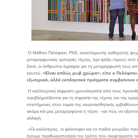
Ο Μάθιου Πελόφσκι, PhD, αναπληρωτής καθηγητής ψυχολο
μεταμορφωτικές εμπειρίες τέχνης, έχει ψάξει τόμους από
ξανά, οι άνθρωποι έγραφαν για τη μεταμόρφωσή τους από
εαυτού.
«Είναι απλώς μωβ χρώμα», είπε ο Πελόφσκι. «
εξωτερικά, αλλά εκπληκτικά πράγματα συμβαίνουν σ
Η καλλιτεχνική έκφραση χρονολογείται από τους προανθ
προβληματίζονται για τη σημασία της τέχνης και της ομο
επιστήμονες στον τομέα της νευροαισθητικής εμβαθύνουν,
ακόμα και μας μεταμορφώνει η τέχνη - και πώς να αξιοπ
αλλαγή.
«Οι καλλιτέχνες, οι φιλόσοφοι και τα παιδιά γνώριζαν πά
έχουμε περιθωριοποιήσει τον τρόπο που σκεφτόμαστε τ