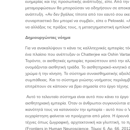
ευημερίας και της προσωπικής ανάπτυξης, είπε. Από την
μεταμορφώσεων θα μπορούσαν να οδηγήσουν σε αποκαλ
ανάπτυξη. «Αν δεν βγάλεις τίποτα από τον εαυτό σου εκεί
συναρπαστικό δεν μπορεί να συμβεί», είπε ο Pelowski. 
να αλλάξεις τις πράξεις τους, η μετασχηματιστική εμπλοκή
Δημιουργώντας νόημα
Για να ανακαλύψουν τι κάνει τις καλλιτεχνικές εμπειρίες 
ένα πλαίσιο που ανέπτυξαν οι Chatterjee και Oshin Var
Τορόντο, οι αισθητικές εμπειρίες προκύπτουν από την 
ονομάζονται αισθητική τριάδα. Το αισθητηριακό-κινητικό
χρώμα ή την κίνηση. Το σύστημα συναισθηματικής αξιολό
συμπάθειας. Και το σύστημα γνώσης-νοήματος περιλαμβά
επιτρέπουν σε κάποιον να βρει σημασία στο έργο τέχνης (
Αυτό το τελευταίο σύστημα είναι αυτό που κάνει το έργο
αισθητηριακή εμπειρία. Όταν οι άνθρωποι συγκινούνται 
ικανότητά τους να κατανοούν την εμπειρία - αυτό που ο
ευχαρίστηση φαίνεται να προέρχεται από μέσα. Η έρευνά τ
τέχνες όπως ζωγραφική, αρχιτεκτονική και γλυπτική, το 
(Frontiers in Human Neuroscience, Τόμος 6, Αρ. 66, 201