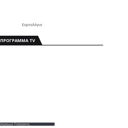
Εορτολόγιο
ΠΡΟΓΡΑΜΜΑ TV
ρογραμμα Τηλεορασης