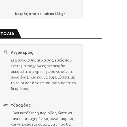
Καιρός
από το
kairos123.gr
ΖΩΔΙΑ