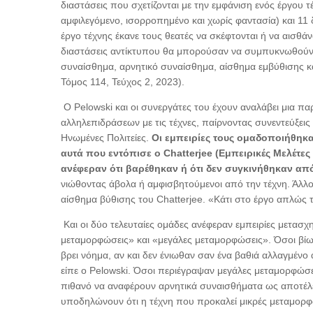
διαστάσεις που σχετίζονται με την εμφάνιση ενός έργο
αμφιλεγόμενο, ισορροπημένο και χωρίς φαντασία) και 11 
έργο τέχνης έκανε τους θεατές να σκέφτονται ή να αισθάν
διαστάσεις αντίκτυπου θα μπορούσαν να συμπυκνωθούν σε
συναίσθημα, αρνητικό συναίσθημα, αίσθημα εμβύθισης και 
Τόμος 114, Τεύχος 2, 2023).
Ο Pelowski και οι συνεργάτες του έχουν αναλάβει μια π
αλληλεπιδράσεων με τις τέχνες, παίρνοντας συνεντεύξει
Ηνωμένες Πολιτείες.
Οι εμπειρίες τους ομαδοποιήθηκ
αυτά που εντόπισε ο Chatterjee (Εμπειρικές Μελέτες
ανέφεραν ότι βαρέθηκαν ή ότι δεν συγκινήθηκαν απ
νιώθοντας άβολα ή αμφισβητούμενοι από την τέχνη. Άλλο
αίσθημα βύθισης του Chatterjee. «Κάτι στο έργο απλώς τ
Και οι δύο τελευταίες ομάδες ανέφεραν εμπειρίες μετασ
μεταμορφώσεις» και «μεγάλες μεταμορφώσεις». Όσοι βίωσα
βρει νόημα, αν και δεν ένιωθαν σαν ένα βαθιά αλλαγμένο
είπε ο Pelowski. Όσοι περιέγραψαν μεγάλες μεταμορφώσε
πιθανό να αναφέρουν αρνητικά συναισθήματα ως αποτέλ
υποδηλώνουν ότι η τέχνη που προκαλεί μικρές μεταμορφώσ