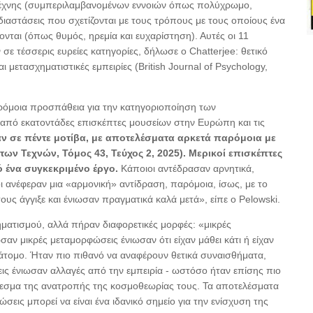
υ τέχνης (συμπεριλαμβανομένων εννοιών όπως πολύχρωμο,
διαστάσεις που σχετίζονται με τους τρόπους με τους οποίους ένα
ονται (όπως θυμός, ηρεμία και ευχαρίστηση). Αυτές οι 11
 τέσσερις ευρείες κατηγορίες, δήλωσε ο Chatterjee: θετικό
μετασχηματιστικές εμπειρίες (British Journal of Psychology,
αρόμοια προσπάθεια για την κατηγοριοποίηση των
ς από εκατοντάδες επισκέπτες μουσείων στην Ευρώπη και τις
αν σε πέντε μοτίβα, με αποτελέσματα αρκετά παρόμοια με
 των Τεχνών, Τόμος 43, Τεύχος 2, 2025). Μερικοί επισκέπτες
ό ένα συγκεκριμένο έργο.
Κάποιοι αντέδρασαν αρνητικά,
ι ανέφεραν μια «αρμονική» αντίδραση, παρόμοια, ίσως, με το
ους άγγιξε και ένιωσαν πραγματικά καλά μετά», είπε ο Pelowski.
χηματισμού, αλλά πήραν διαφορετικές μορφές: «μικρές
ν μικρές μεταμορφώσεις ένιωσαν ότι είχαν μάθει κάτι ή είχαν
 άτομο. Ήταν πιο πιθανό να αναφέρουν θετικά συναισθήματα,
ις ένιωσαν αλλαγές από την εμπειρία - ωστόσο ήταν επίσης πιο
εσμα της ανατροπής της κοσμοθεωρίας τους. Τα αποτελέσματα
εις μπορεί να είναι ένα ιδανικό σημείο για την ενίσχυση της