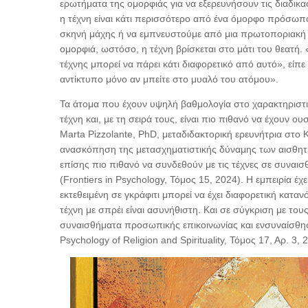
ερωτήματα της ομορφιάς για να εξερευνήσουν τις διαδικα
η τέχνη είναι κάτι περισσότερο από ένα όμορφο πρόσωπ
σκηνή μάχης ή να εμπνευστούμε από μια πρωτοποριακή
ομορφιά, ωστόσο, η τέχνη βρίσκεται στο μάτι του θεατή
τέχνης μπορεί να πάρει κάτι διαφορετικό από αυτό», είπε 
αντίκτυπο μόνο αν μπείτε στο μυαλό του ατόμου».
Τα άτομα που έχουν υψηλή βαθμολογία στο χαρακτηριστικ
τέχνη και, με τη σειρά τους, είναι πιο πιθανό να έχουν ο
Marta Pizzolante, PhD, μεταδιδακτορική ερευνήτρια στο 
ανασκόπηση της μετασχηματιστικής δύναμης των αισθητι
επίσης πιο πιθανό να συνδεθούν με τις τέχνες σε συναισ
(Frontiers in Psychology, Τόμος 15, 2024). Η εμπειρία 
εκτεθειμένη σε γκράφιτι μπορεί να έχει διαφορετική κα
τέχνη με σπρέι είναι ασυνήθιστη. Και σε σύγκριση με το
συναισθήματα προσωπικής επικοινωνίας και ενσυναίσθησης
Psychology of Religion and Spirituality, Τόμος 17, Αρ. 3, 