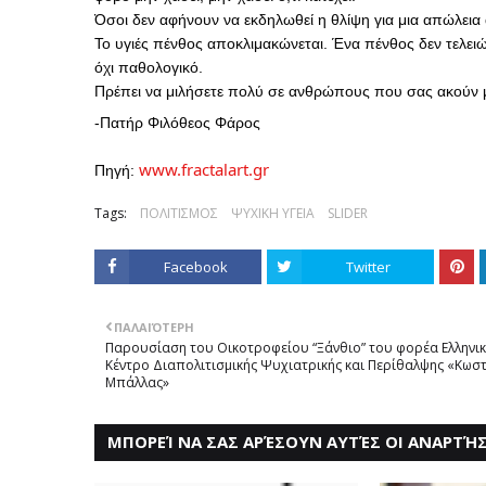
Όσοι δεν αφήνουν να εκδηλωθεί η θλίψη για μια απώλεια
Το υγιές πένθος αποκλιμακώνεται. Ένα πένθος δεν τελειώνε
όχι παθολογικό.
Πρέπει να μιλήσετε πολύ σε ανθρώπους που σας ακούν μ
-Πατήρ Φιλόθεος Φάρος
www.fractalart.gr
Πηγή: 
Tags:
ΠΟΛΙΤΙΣΜΟΣ
ΨΥΧΙΚΗ ΥΓΕΙΑ
SLIDER
Facebook
Twitter
ΠΑΛΑΙΌΤΕΡΗ
Παρουσίαση του Οικοτροφείου “Ξάνθιο” του φορέα Ελληνι
Κέντρο Διαπολιτισμικής Ψυχιατρικής και Περίθαλψης «Κωσ
Μπάλλας»
ΜΠΟΡΕΊ ΝΑ ΣΑΣ ΑΡΈΣΟΥΝ ΑΥΤΈΣ ΟΙ ΑΝΑΡΤΉΣ