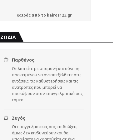
Καιρός
από το
kairos123.gr
ΖΩΔΙΑ