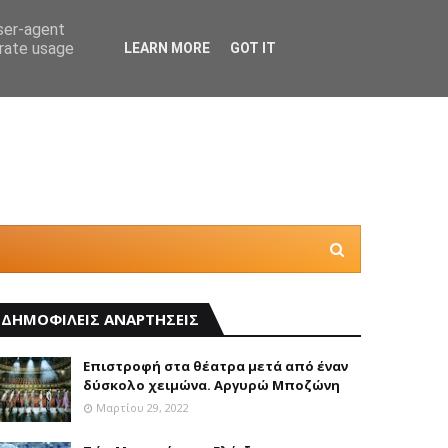
user-agent
erate usage
LEARN MORE
GOT IT
Πώς οι
ΔΗΜΟΦΙΛΕΙΣ ΑΝΑΡΤΗΣΕΙΣ
Επιστροφή στα θέατρα μετά από έναν
δύσκολο χειμώνα. Αργυρώ Μποζώνη
Μαρτίου 29, 2022