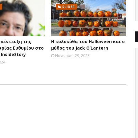
SLIDER
υνέντευξη της
Η κολοκύθα του Halloween και ο
αρίας Ευθυμίου στο
μύθος του Jack O’Lantern
InsideStory
November 29, 2023
024