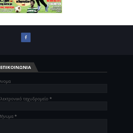
ΕΠΙΚΟΙΝΩΝΙΑ
νομα
λεκτρονικό ταχυδρομείο
*
Μήνυμα
*