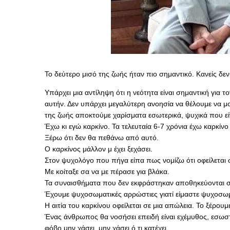
Το δεύτερο μισό της ζωής ήταν πιο σημαντικό. Κανείς δεν
Υπάρχει μια αντίληψη ότι η νεότητα είναι σημαντική για τ
αυτήν. Δεν υπάρχει μεγαλύτερη ανοησία να θέλουμε να μ
της ζωής αποκτούμε χαρίσματα εσωτερικά, ψυχικά που εί
Έχω κι εγώ καρκίνο. Τα τελευταία 6-7 χρόνια έχω καρκίν
Ξέρω ότι δεν θα πεθάνω από αυτό.
Ο καρκίνος μάλλον μ έχει ξεχάσει.
Στον ψυχολόγο που πήγα είπα πως νομίζω ότι οφείλεται 
Με κοίταξε σα να με πέρασε για βλάκα.
Τα συναισθήματα που δεν εκφράστηκαν αποθηκεύονται 
Έχουμε ψυχοσωματικές αρρώστιες γιατί είμαστε ψυχοσωμ
Η αιτία του καρκίνου οφείλεται σε μια απώλεια. Το ξέρου
Ένας άνθρωπος θα νοσήσει επειδή είναι εχέμυθος, εσωστρ
φόβο μην χάσει, μην χάσει ό,τι κατέχει.