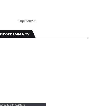
Εορτολόγιο
ΠΡΟΓΡΑΜΜΑ TV
ρογραμμα Τηλεορασης